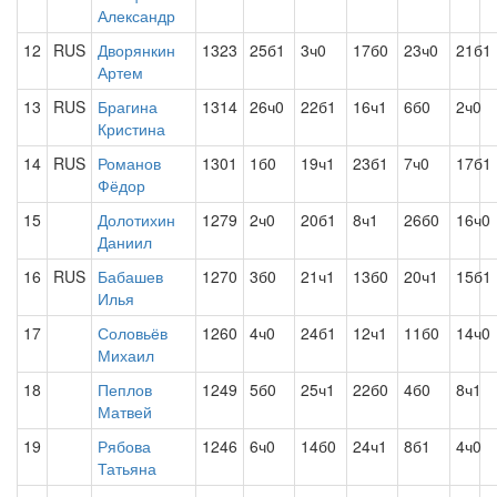
Александр
12
RUS
Дворянкин
1323
25б1
3ч0
17б0
23ч0
21б1
Артем
13
RUS
Брагина
1314
26ч0
22б1
16ч1
6б0
2ч0
Кристина
14
RUS
Романов
1301
1б0
19ч1
23б1
7ч0
17б1
Фёдор
15
Долотихин
1279
2ч0
20б1
8ч1
26б0
16ч0
Даниил
16
RUS
Бабашев
1270
3б0
21ч1
13б0
20ч1
15б1
Илья
17
Соловьёв
1260
4ч0
24б1
12ч1
11б0
14ч0
Михаил
18
Пеплов
1249
5б0
25ч1
22б0
4б0
8ч1
Матвей
19
Рябова
1246
6ч0
14б0
24ч1
8б1
4ч0
Татьяна