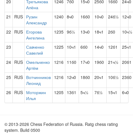
20
Третьякова
1246
7б0
15ч0
25б0
16б0
24ч0
Алёна
21
RUS
Рузин
1240
8ч0
16б0
10ч0
24б½
12ч0
Александр
22
RUS
Егорова
1235
9б½
13ч0
18ч1
2б0
10ч½
Ангелина
23
Савченко
1225
10ч1
6б0
14ч0
12б1
25ч1
Савелий
24
RUS
Омельченко
1216
11б0
17ч0
19б0
21ч½
20б1
Артём
25
RUS
Вотчинников
1216
12ч0
18б0
20ч1
10б½
23б0
Леонид
26
RUS
Моторжин
1205
13б1
5ч½
7б½
15ч1
6ч0
Илья
© 2013-2026 Chess Federation of Russia. Ratg chess rating
system. Build 0500