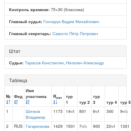
Контроль времени:
75+30 (Классика)
Главный судья:
Гончарук Вадим Михайлович
Главный секретарь:
Савосто Пётр Петрович
Штат
Судьи:
Тарасов Константин
,
Наталич Александр
Таблица
Имя
№
Фед
участника
R
тур
тур
нач
1
тур 2
3
тур 4
тур 5
1
Шичков
1173
14ч1
8б1
6ч1
3б0
9ч½
Владимир
2
RUS
Гагаренкова
1429
15б1
7ч½
9б0
22ч1
13б1