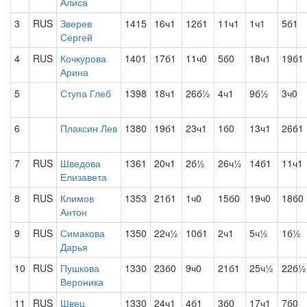
Алиса
3
RUS
Зверев
1415
16ч1
12б1
11ч1
1ч1
5б1
Сергей
4
RUS
Кочкурова
1401
17б1
11ч0
5б0
18ч1
19б1
Арина
5
Ступа Глеб
1398
18ч1
26б½
4ч1
9б½
3ч0
6
Плаксин Лев
1380
19б1
23ч1
1б0
13ч1
26б1
7
RUS
Шведова
1361
20ч1
2б½
26ч½
14б1
11ч1
Елизавета
8
RUS
Климов
1353
21б1
1ч0
15б0
19ч0
18б0
Антон
9
RUS
Симакова
1350
22ч½
10б1
2ч1
5ч½
1б½
Дарья
10
RUS
Пушкова
1330
23б0
9ч0
21б1
25ч½
22б½
Вероника
11
RUS
Швец
1330
24ч1
4б1
3б0
17ч1
7б0