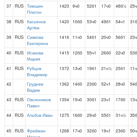
37
RUS
Тимшин
1423
9ч0
52б1
17ч0
48б½
25
Платон
38
RUS
Касьянов
1420
10б0
53ч0
49б1
54ч1
31
Артём
39
RUS
Сивкова
1416
11ч0
54б1
20ч0
56б1
23
Екатерина
40
RUS
Исакова
1415
12б0
55ч1
26б0
22ч0
53
Мария
41
RUS
Рубцов
1372
13ч0
19б1
21ч½
25б1
11
Владимир
42
Груднев
1362
14б0
23б0
52ч1
28ч0
54
Вадим
43
RUS
Овсянников
1354
15ч0
30б1
23ч1
17б0
13
Павел
44
RUS
Альбов Иван
1275
16б0
29ч0
55б1
31ч½
35
45
RUS
Фрейман
1268
17ч0
32б0
19ч1
23б0
50
Мария