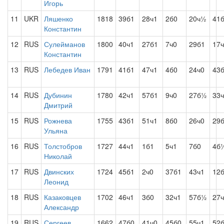
Игорь
11
UKR
Ляшенко
1818
39б1
28ч1
2б0
20ч½
41
Константин
12
RUS
Сулейманов
1800
40ч1
27б1
7ч0
29б1
17
Константин
13
RUS
Лебедев Иван
1791
41б1
47ч1
4б0
24ч0
43
14
RUS
Дубинин
1780
42ч1
57б1
9ч0
27б½
33
Дмитрий
15
RUS
Рожнева
1755
43б1
51ч1
8б0
26ч0
29
Ульяна
16
RUS
Толстобров
1727
44ч1
1б1
5ч1
7б0
4б
Николай
17
RUS
Двинских
1724
45б1
2ч0
37б1
43ч1
12
Леонид
18
RUS
Казаковцев
1702
46ч1
3б0
32ч1
57б½
27
Александр
19
RUS
Сергеев
1662
47б0
41ч0
45б0
55ч1
52