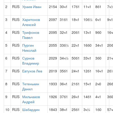
2
RUS
Ураев Иван
2154
30ч1
17б1
11ч1
8б1
7ч
3
RUS
Харитонов
2097
31б1
18ч1
10б½
6ч1
9ч1
Алексей
4
RUS
Трифонов
2095
32ч1
20б1
13ч1
9б0
16
Павел
5
RUS
Пургин
2055
33б½
22ч1
16б0
34ч1
20
Николай
6
RUS
Сурнов
2029
34ч½
50б1
33ч1
3б0
21
Владимир
7
RUS
Евтухов Лев
2019
35б1
24ч1
12б1
16ч1
2б
8
RUS
Тетенькин
1933
36ч1
21б1
15ч1
2ч0
26
Данил
9
RUS
Мильчаков
1926
37б1
26ч1
14б1
4ч1
3б
Андрей
10
RUS
Шабардин
1843
38ч1
25б1
3ч½
1б0
57