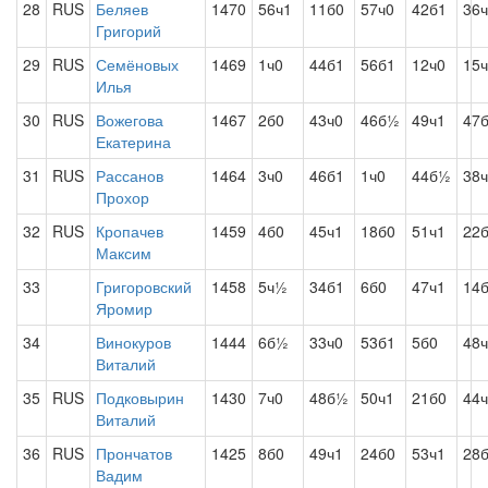
28
RUS
Беляев
1470
56ч1
11б0
57ч0
42б1
36
Григорий
29
RUS
Семёновых
1469
1ч0
44б1
56б1
12ч0
15
Илья
30
RUS
Вожегова
1467
2б0
43ч0
46б½
49ч1
47
Екатерина
31
RUS
Рассанов
1464
3ч0
46б1
1ч0
44б½
38
Прохор
32
RUS
Кропачев
1459
4б0
45ч1
18б0
51ч1
22
Максим
33
Григоровский
1458
5ч½
34б1
6б0
47ч1
14
Яромир
34
Винокуров
1444
6б½
33ч0
53б1
5б0
48
Виталий
35
RUS
Подковырин
1430
7ч0
48б½
50ч1
21б0
44
Виталий
36
RUS
Прончатов
1425
8б0
49ч1
24б0
53ч1
28
Вадим