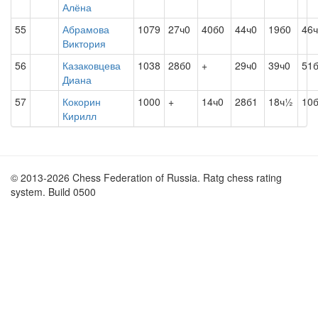
Алёна
55
Абрамова
1079
27ч0
40б0
44ч0
19б0
46
Виктория
56
Казаковцева
1038
28б0
+
29ч0
39ч0
51
Диана
57
Кокорин
1000
+
14ч0
28б1
18ч½
10
Кирилл
© 2013-2026 Chess Federation of Russia. Ratg chess rating
system. Build 0500