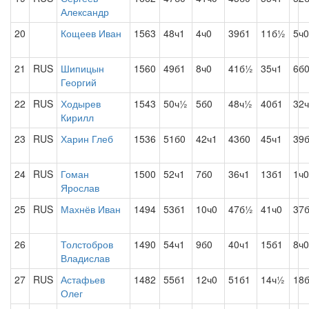
Александр
20
Кощеев Иван
1563
48ч1
4ч0
39б1
11б½
5ч0
21
RUS
Шипицын
1560
49б1
8ч0
41б½
35ч1
6б
Георгий
22
RUS
Ходырев
1543
50ч½
5б0
48ч½
40б1
32
Кирилл
23
RUS
Харин Глеб
1536
51б0
42ч1
43б0
45ч1
39
24
RUS
Гоман
1500
52ч1
7б0
36ч1
13б1
1ч0
Ярослав
25
RUS
Махнёв Иван
1494
53б1
10ч0
47б½
41ч0
37
26
Толстобров
1490
54ч1
9б0
40ч1
15б1
8ч0
Владислав
27
RUS
Астафьев
1482
55б1
12ч0
51б1
14ч½
18
Олег