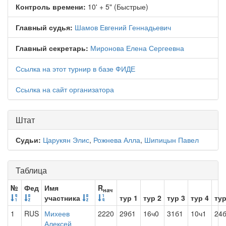
Контроль времени:
10' + 5" (Быстрые)
Главный судья:
Шамов Евгений Геннадьевич
Главный секретарь:
Миронова Елена Сергеевна
Ссылка на этот турнир в базе ФИДЕ
Ссылка на сайт организатора
Штат
Судьи:
Царукян Элис
,
Рожнева Алла
,
Шипицын Павел
Таблица
№
Фед
Имя
R
нач
участника
тур 1
тур 2
тур 3
тур 4
тур
1
RUS
Михеев
2220
29б1
16ч0
31б1
10ч1
24
Алексей