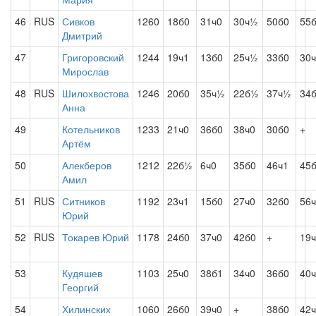
46
RUS
Сивков
1260
18б0
31ч0
30ч½
50б0
55
Дмитрий
47
Григоровский
1244
19ч1
13б0
25ч½
33б0
30
Мирослав
48
RUS
Шилохвостова
1246
20б0
35ч½
22б½
37ч½
34
Анна
49
Котельников
1233
21ч0
36б0
38ч0
30б0
+
Артём
50
Алекберов
1212
22б½
6ч0
35б0
46ч1
45
Амил
51
RUS
Ситников
1192
23ч1
15б0
27ч0
32б0
56
Юрий
52
RUS
Токарев Юрий
1178
24б0
37ч0
42б0
+
19
53
Кудяшев
1103
25ч0
38б1
34ч0
36б0
40
Георгий
54
Хилинских
1060
26б0
39ч0
+
38б0
42