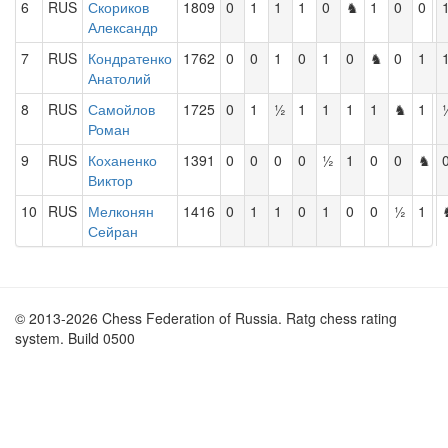
6
RUS
Скориков
1809
0
1
1
1
0
♞
1
0
0
Александр
7
RUS
Кондратенко
1762
0
0
1
0
1
0
♞
0
1
Анатолий
8
RUS
Самойлов
1725
0
1
½
1
1
1
1
♞
1
Роман
9
RUS
Коханенко
1391
0
0
0
0
½
1
0
0
♞
Виктор
10
RUS
Мелконян
1416
0
1
1
0
1
0
0
½
1
Сейран
© 2013-2026 Chess Federation of Russia. Ratg chess rating
system. Build 0500