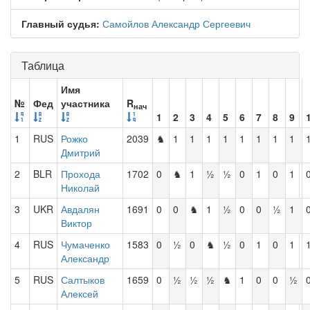
Главный судья:
Самойлов Александр Сергеевич
Таблица
Имя
№
Фед
участника
R
нач
1
2
3
4
5
6
7
8
9
1
RUS
Рожко
2039
♞
1
1
1
1
1
1
1
1
Дмитрий
2
BLR
Прохода
1702
0
♞
1
½
½
0
1
0
1
Николай
3
UKR
Авдалян
1691
0
0
♞
1
½
0
0
½
1
Виктор
4
RUS
Чумаченко
1583
0
½
0
♞
½
0
1
0
1
Александр
5
RUS
Салтыков
1659
0
½
½
½
♞
1
0
0
½
Алексей