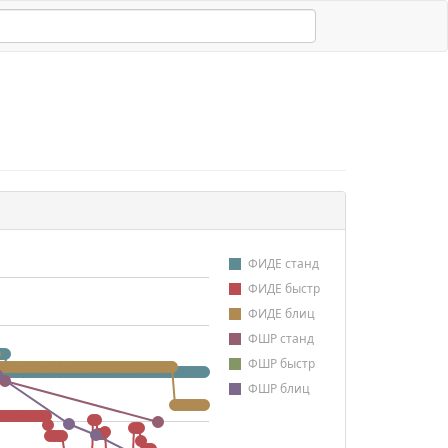
ФИДЕ станд
ФИДЕ быстр
ФИДЕ блиц
ФШР станд
ФШР быстр
ФШР блиц