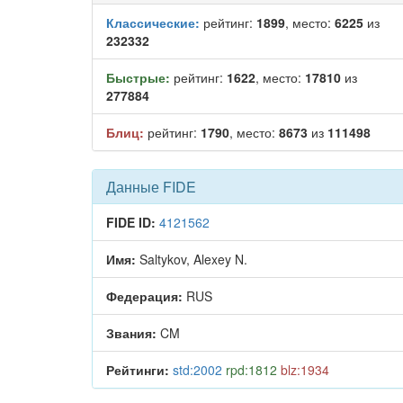
Классические:
рейтинг:
1899
, место:
6225
из
232332
Быстрые:
рейтинг:
1622
, место:
17810
из
277884
Блиц:
рейтинг:
1790
, место:
8673
из
111498
Данные FIDE
FIDE ID:
4121562
Имя:
Saltykov, Alexey N.
Федерация:
RUS
Звания:
CM
Рейтинги:
std:2002
rpd:1812
blz:1934