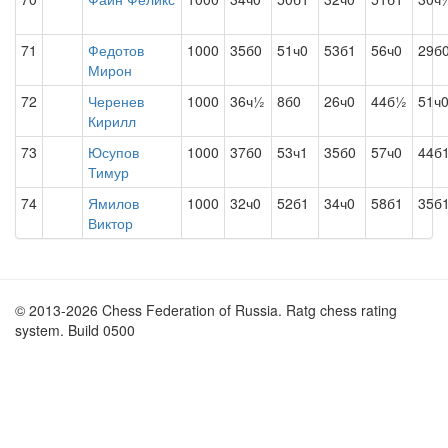
71
Федотов
1000
35б0
51ч0
53б1
56ч0
29б
Мирон
72
Черенев
1000
36ч½
8б0
26ч0
44б½
51ч
Кирилл
73
Юсупов
1000
37б0
53ч1
35б0
57ч0
44б
Тимур
74
Ямилов
1000
32ч0
52б1
34ч0
58б1
35б
Виктор
© 2013-2026 Chess Federation of Russia. Ratg chess rating
system. Build 0500