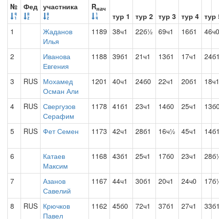
№
Фед
участника
R
нач
тур 1
тур 2
тур 3
тур 4
тур 
1
Жаданов
1189
38ч1
22б½
69ч1
16б1
46ч
Илья
2
Иванова
1188
39б1
21ч1
13б1
17ч1
24б
Евгения
3
RUS
Мохамед
1201
40ч1
24б0
22ч1
20б1
18ч
Осман Али
4
RUS
Свергузов
1178
41б1
23ч1
14б0
25ч1
13б
Серафим
5
RUS
Фет Семен
1173
42ч1
28б1
16ч½
45ч1
14б
6
Катаев
1168
43б1
25ч1
17б0
23ч1
28б
Максим
7
Азанов
1167
44ч1
30б1
20ч1
24ч0
17б
Савелий
8
RUS
Крючков
1162
45б0
72ч1
37б1
27ч1
33б
Павел