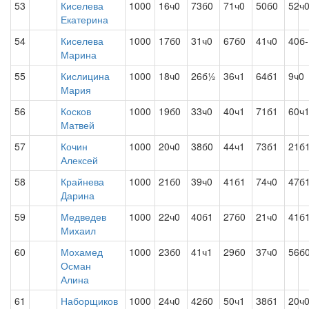
53
Киселева
1000
16ч0
73б0
71ч0
50б0
52ч
Екатерина
54
Киселева
1000
17б0
31ч0
67б0
41ч0
40б-
Марина
55
Кислицина
1000
18ч0
26б½
36ч1
64б1
9ч0
Мария
56
Косков
1000
19б0
33ч0
40ч1
71б1
60ч
Матвей
57
Кочин
1000
20ч0
38б0
44ч1
73б1
21б
Алексей
58
Крайнева
1000
21б0
39ч0
41б1
74ч0
47б
Дарина
59
Медведев
1000
22ч0
40б1
27б0
21ч0
41б
Михаил
60
Мохамед
1000
23б0
41ч1
29б0
37ч0
56б
Осман
Алина
61
Наборщиков
1000
24ч0
42б0
50ч1
38б1
20ч