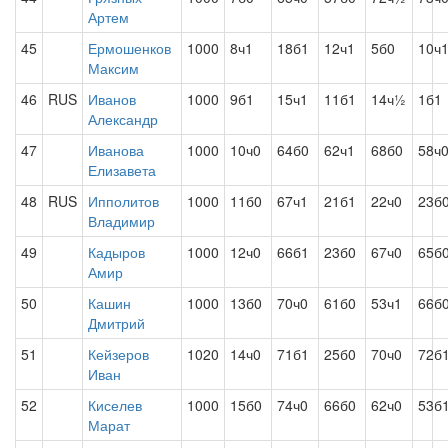
Артем
45
Ермошенков
1000
8ч1
18б1
12ч1
5б0
10ч
Максим
46
RUS
Иванов
1000
9б1
15ч1
11б1
14ч½
1б1
Александр
47
Иванова
1000
10ч0
64б0
62ч1
68б0
58ч
Елизавета
48
RUS
Ипполитов
1000
11б0
67ч1
21б1
22ч0
23б
Владимир
49
Кадыров
1000
12ч0
66б1
23б0
67ч0
65б
Амир
50
Кашин
1000
13б0
70ч0
61б0
53ч1
66б
Дмитрий
51
Кейзеров
1020
14ч0
71б1
25б0
70ч0
72б
Иван
52
Киселев
1000
15б0
74ч0
66б0
62ч0
53б
Марат