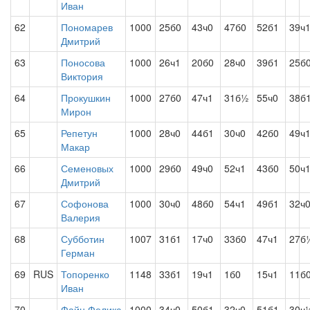
Иван
62
Пономарев
1000
25б0
43ч0
47б0
52б1
39ч
Дмитрий
63
Поносова
1000
26ч1
20б0
28ч0
39б1
25б
Виктория
64
Прокушкин
1000
27б0
47ч1
31б½
55ч0
38б
Мирон
65
Репетун
1000
28ч0
44б1
30ч0
42б0
49ч
Макар
66
Семеновых
1000
29б0
49ч0
52ч1
43б0
50ч
Дмитрий
67
Софонова
1000
30ч0
48б0
54ч1
49б1
32ч
Валерия
68
Субботин
1007
31б1
17ч0
33б0
47ч1
27б
Герман
69
RUS
Топоренко
1148
33б1
19ч1
1б0
15ч1
11б
Иван
70
Файн Феликс
1000
34ч0
50б1
32ч0
51б1
30ч