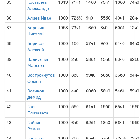
35
Костылев
1019
71ч1
14б0
73ч1
18б0
74ч
Александр
36
Алиев Иван
1000
72б½
9ч0
55б0
40ч1
26ч-
37
Березин
1058
73ч1
16б0
8ч0
60б1
12ч
Николай
38
Борисов
1000
1б0
57ч1
9б0
61ч0
64ч
Алексей
39
Валиуллин
1000
2ч0
58б1
15б0
63ч0
62б
Марсель
40
Вострокнутов
1000
3б0
59ч0
56б0
36б0
54ч
Семен
41
Вотинов
1000
4ч0
60б0
58ч0
54б1
59ч
Демид
42
Гааг
1000
5б0
61ч1
19б0
65ч1
15б
Елизавета
43
Гайсин
1000
6ч0
62б1
18ч0
66ч1
19б
Роман
44
Грязных
1000
7б0
65ч0
57б0
72ч½
73ч