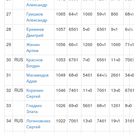
Александр
27
Гришков
1065
64ч1
10б0
59ч1
8б0
68ч
Александр
28
Еремеев
1057
65б1
5ч0
63б1
9ч1
6ч½
Дмитрий
29
Женин
1056
66ч1
12б0
60ч1
10б0
71ч
Артем
30
RUS
Краснов
1053
67б1
7ч0
65б1
11ч0
70б
Богдан
31
Магамедов
1049
68ч0
54б1
64ч½
26б1
34ч
Адам
32
RUS
Корюкин
1046
74б1
11ч0
70б1
13ч0
67б
Сергей
33
Гладких
1026
69ч0
56б1
68ч1
12б1
8ч0
Злата
34
RUS
Логиновских
1022
70б1
13ч0
74б1
19ч1
31б
Сергей