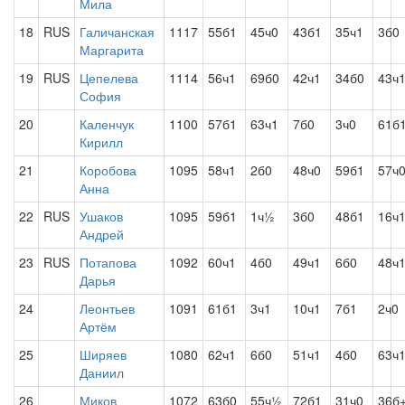
Мила
18
RUS
Галичанская
1117
55б1
45ч0
43б1
35ч1
3б0
Маргарита
19
RUS
Цепелева
1114
56ч1
69б0
42ч1
34б0
43ч
София
20
Каленчук
1100
57б1
63ч1
7б0
3ч0
61б
Кирилл
21
Коробова
1095
58ч1
2б0
48ч0
59б1
57ч
Анна
22
RUS
Ушаков
1095
59б1
1ч½
3б0
48б1
16ч
Андрей
23
RUS
Потапова
1092
60ч1
4б0
49ч1
6б0
48ч
Дарья
24
Леонтьев
1091
61б1
3ч1
10ч1
7б1
2ч0
Артём
25
Ширяев
1080
62ч1
6б0
51ч1
4б0
63ч
Даниил
26
Миков
1072
63б0
55ч½
72б1
31ч0
36б