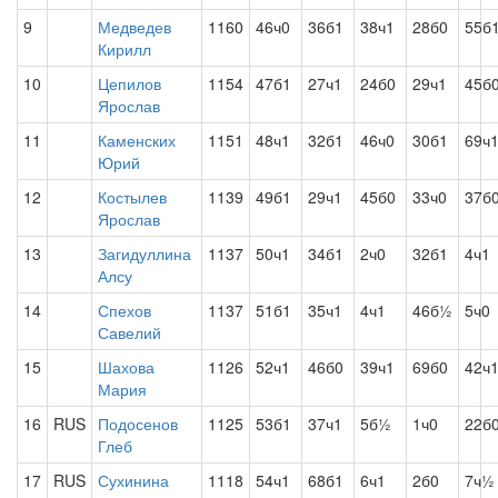
9
Медведев
1160
46ч0
36б1
38ч1
28б0
55б
Кирилл
10
Цепилов
1154
47б1
27ч1
24б0
29ч1
45б
Ярослав
11
Каменских
1151
48ч1
32б1
46ч0
30б1
69ч
Юрий
12
Костылев
1139
49б1
29ч1
45б0
33ч0
37б
Ярослав
13
Загидуллина
1137
50ч1
34б1
2ч0
32б1
4ч1
Алсу
14
Спехов
1137
51б1
35ч1
4ч1
46б½
5ч0
Савелий
15
Шахова
1126
52ч1
46б0
39ч1
69б0
42ч
Мария
16
RUS
Подосенов
1125
53б1
37ч1
5б½
1ч0
22б
Глеб
17
RUS
Сухинина
1118
54ч1
68б1
6ч1
2б0
7ч½