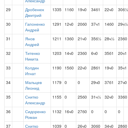
Александр
29
Дробенюк
1335
11б0
19ч0
34б1
22ч0
30б
Дмитрий
30
Гапоненко
1291
12ч0
20б0
37ч1
14б0
29ч½
Андрей
31
Янов
1211
13б0
21ч0
35б½
28ч½
23б0
Андрей
32
Титенко
1203
14ч0
23б0
6ч0
35б1
20ч1
Никита
33
Колдин
1190
15б0
22ч0
28б1
19ч0
35ч1
Игнат
34
Мальцев
1179
0
0
29ч0
37б1
27ч0
Леонид
35
Снитко
1155
0
25б0
31ч½
32ч0
33б0
Александр
36
Сидоренко
1132
16ч0
27б0
0
0
0
Роман
37
Снитко
1039
0
26ч0
30б0
34ч0
28б0