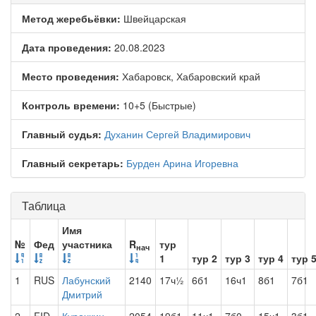
Метод жеребьёвки:
Швейцарская
Дата проведения:
20.08.2023
Место проведения:
Хабаровск, Хабаровский край
Контроль времени:
10+5 (Быстрые)
Главный судья:
Духанин Сергей Владимирович
Главный секретарь:
Бурден Арина Игоревна
Таблица
Имя
№
Фед
участника
R
тур
нач
1
тур 2
тур 3
тур 4
тур 
1
RUS
Лабунский
2140
17ч½
6б1
16ч1
8б1
7б1
Дмитрий