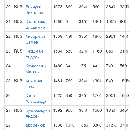
20
RUS
Дейчули
1573
3б0
30ч1
5б0
26ч0
32б0
Виктория
21
RUS
Калитенко
1580
0
31б1
14ч1
10б½
9ч0
Владимир
22
RUS
Либерман
1559
4ч0
33б1
18ч0
29б1
14ч1
Семен
23
RUS
Гиршман
1534
5б0
32ч1
11б0
6б0
31ч1
Андрей
24
Круковский
1489
6ч1
17б1
4ч1
7ч0
5б0
Матвей
25
RUS
Хачатрян
1481
7б0
35ч1
13б1
5ч0
15б
Геворг
26
Каян
1425
8ч0
37б1
17ч0
20б1
16ч0
Александр
27
RUS
Куплевацкий
1392
9б0
36ч1
15б0
13ч0
34б1
Андрей
28
Дробенюк
1338
10ч0
18б0
33ч0
31б½
37ч1