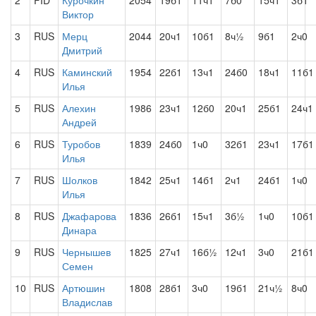
2
FID
Курочкин
2054
19б1
11ч1
7б0
15ч1
3б1
Виктор
3
RUS
Мерц
2044
20ч1
10б1
8ч½
9б1
2ч0
Дмитрий
4
RUS
Каминский
1954
22б1
13ч1
24б0
18ч1
11б1
Илья
5
RUS
Алехин
1986
23ч1
12б0
20ч1
25б1
24ч1
Андрей
6
RUS
Туробов
1839
24б0
1ч0
32б1
23ч1
17б1
Илья
7
RUS
Шолков
1842
25ч1
14б1
2ч1
24б1
1ч0
Илья
8
RUS
Джафарова
1836
26б1
15ч1
3б½
1ч0
10б1
Динара
9
RUS
Чернышев
1825
27ч1
16б½
12ч1
3ч0
21б1
Семен
10
RUS
Артюшин
1808
28б1
3ч0
19б1
21ч½
8ч0
Владислав