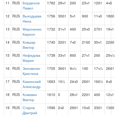
11
RUS
Бордюхов
1782
29ч1
2б0
23ч1
12б1
4ч0
Павел
12
RUS
Выходцева
1756
30б1
5ч1
9б0
11ч0
18б0
Нина
13
RUS
Мироненко
1732
31ч1
4б0
25ч0
27б1
19ч1
Кирилл
14
RUS
Ковшар
1740
32б1
7ч0
21б0
30ч1
22б0
Виктор
15
RUS
Нефедова
1738
33ч1
8б0
27ч1
2б0
25ч½
Мария
16
RUS
Зиновенко
1705
36б1
9ч½
1б0
17ч½
26б1
Кристина
17
RUS
Каминский
1663
1б½
24ч0
26б1
16б½
6ч0
Александр
18
RUS
Кожевин
1610
0
28ч1
22б1
4б0
12ч1
Виктор
19
RUS
Старов
1596
2ч0
29б1
10ч0
33б1
13б0
Дмитрий