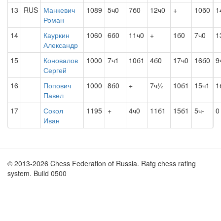
13
RUS
Манкевич
1089
5ч0
7б0
12ч0
+
10б0
1
Роман
14
Кауркин
1060
6б0
11ч0
+
1б0
7ч0
1
Александр
15
Коновалов
1000
7ч1
10б1
4б0
17ч0
16б0
9
Сергей
16
Попович
1000
8б0
+
7ч½
10б1
15ч1
1
Павел
17
Сокол
1195
+
4ч0
11б1
15б1
5ч-
0
Иван
© 2013-2026 Chess Federation of Russia. Ratg chess rating
system. Build 0500