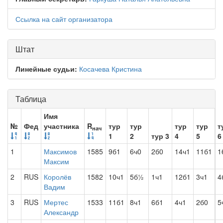
Ссылка на сайт организатора
Штат
Линейные судьи:
Косачева Кристина
Таблица
Имя
№
Фед
участника
R
тур
тур
тур
тур
т
нач
1
2
тур 3
4
5
6
1
Максимов
1585
9б1
6ч0
2б0
14ч1
11б1
1
Максим
2
RUS
Королёв
1582
10ч1
5б½
1ч1
12б1
3ч1
4
Вадим
3
RUS
Мертес
1533
11б1
8ч1
6б1
4ч1
2б0
5
Александр