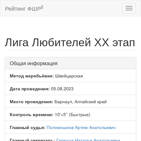
β
Рейтинг ФШР
Toggl
naviga
Лига Любителей ХХ этап
Общая информация
Метод жеребьёвки:
Швейцарская
Дата проведения:
05.08.2023
Место проведения:
Барнаул, Алтайский край
Контроль времени:
10'+5'' (Быстрые)
Главный судья:
Поломошнов Артем Анатольевич
Главный секретарь:
Гаркуша Наталья Анатольевна