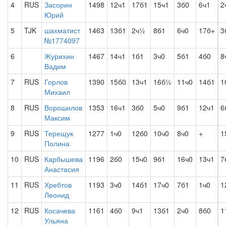
4
RUS
Засорин
1498
12ч1
17б1
15ч1
3б0
6ч1
2
Юрий
5
TJK
шахматист
1463
13б1
2ч½
8б1
6ч0
17б+
3
№1774097
6
Журихин
1467
14ч1
1б1
3ч0
5б1
4б0
8
Вадим
7
RUS
Горлов
1390
15б0
13ч1
16б½
11ч0
14б1
1
Михаил
8
RUS
Ворошилов
1353
16ч1
3б0
5ч0
9б1
12ч1
6
Максим
9
RUS
Терещук
1277
1ч0
12б0
10ч0
8ч0
+
1
Полина
10
RUS
Карбышева
1196
2б0
15ч0
9б1
16ч0
13ч1
7
Анастасия
11
RUS
Хребтов
1193
3ч0
14б1
17ч0
7б1
1ч0
1
Леонид
12
RUS
Косачева
1161
4б0
9ч1
13б1
2ч0
8б0
1
Ульяна