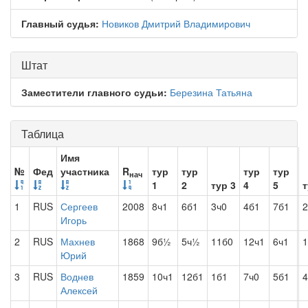
Главный судья:
Новиков Дмитрий Владимирович
Штат
Заместители главного судьи:
Березина Татьяна
Таблица
Имя
№
Фед
участника
R
тур
тур
тур
тур
нач
1
2
тур 3
4
5
т
1
RUS
Сергеев
2008
8ч1
6б1
3ч0
4б1
7б1
Игорь
2
RUS
Махнев
1868
9б½
5ч½
11б0
12ч1
6ч1
Юрий
3
RUS
Воднев
1859
10ч1
12б1
1б1
7ч0
5б1
4
Алексей