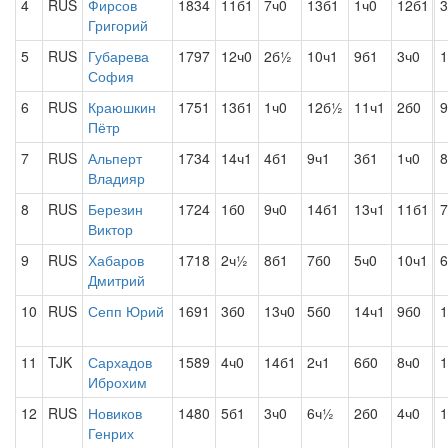
4
RUS
Фирсов
1834
11б1
7ч0
13б1
1ч0
12б1
3
Григорий
5
RUS
Губарева
1797
12ч0
2б½
10ч1
9б1
3ч0
1
София
6
RUS
Краюшкин
1751
13б1
1ч0
12б½
11ч1
2б0
Пётр
7
RUS
Альперт
1734
14ч1
4б1
9ч1
3б1
1ч0
8
Владияр
8
RUS
Березин
1724
1б0
9ч0
14б1
13ч1
11б1
7
Виктор
9
RUS
Хабаров
1718
2ч½
8б1
7б0
5ч0
10ч1
Дмитрий
10
RUS
Сепп Юрий
1691
3б0
13ч0
5б0
14ч1
9б0
11
TJK
Сархадов
1589
4ч0
14б1
2ч1
6б0
8ч0
Иброхим
12
RUS
Новиков
1480
5б1
3ч0
6ч½
2б0
4ч0
1
Генрих