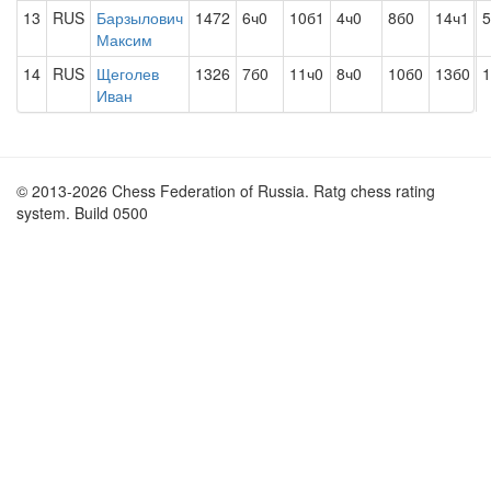
13
RUS
Барзылович
1472
6ч0
10б1
4ч0
8б0
14ч1
5
Максим
14
RUS
Щеголев
1326
7б0
11ч0
8ч0
10б0
13б0
1
Иван
© 2013-2026 Chess Federation of Russia. Ratg chess rating
system. Build 0500