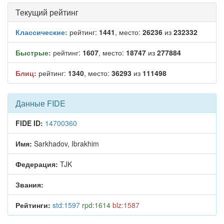
Текущий рейтинг
Классические:
рейтинг:
1441
, место:
26236
из
232332
Быстрые:
рейтинг:
1607
, место:
18747
из
277884
Блиц:
рейтинг:
1340
, место:
36293
из
111498
Данные FIDE
FIDE ID:
14700360
Имя:
Sarkhadov, Ibrakhim
Федерация:
TJK
Звания:
Рейтинги:
std:1597
rpd:1614
blz:1587