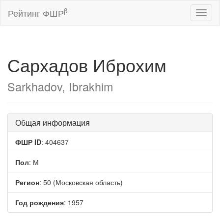
β
Рейтинг ФШР
Toggl
naviga
Сархадов Иброхим
Sarkhadov, Ibrakhim
Общая информация
ФШР ID
: 404637
Пол
: М
Регион
: 50 (Московская область)
Год рождения
: 1957