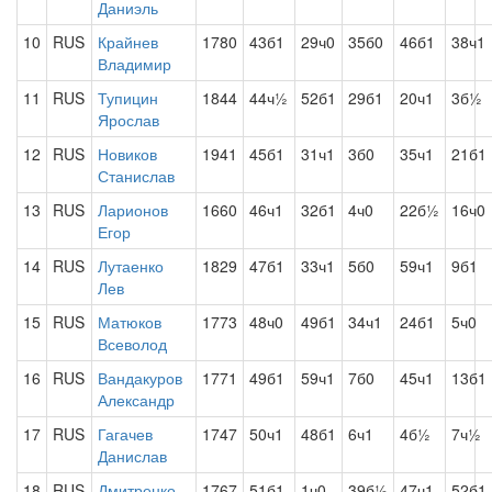
Даниэль
10
RUS
Крайнев
1780
43б1
29ч0
35б0
46б1
38ч1
Владимир
11
RUS
Тупицин
1844
44ч½
52б1
29б1
20ч1
3б½
Ярослав
12
RUS
Новиков
1941
45б1
31ч1
3б0
35ч1
21б1
Станислав
13
RUS
Ларионов
1660
46ч1
32б1
4ч0
22б½
16ч0
Егор
14
RUS
Лутаенко
1829
47б1
33ч1
5б0
59ч1
9б1
Лев
15
RUS
Матюков
1773
48ч0
49б1
34ч1
24б1
5ч0
Всеволод
16
RUS
Вандакуров
1771
49б1
59ч1
7б0
45ч1
13б1
Александр
17
RUS
Гагачев
1747
50ч1
48б1
6ч1
4б½
7ч½
Данислав
18
RUS
Дмитренко
1767
51б1
1ч0
39б½
47ч1
52б1