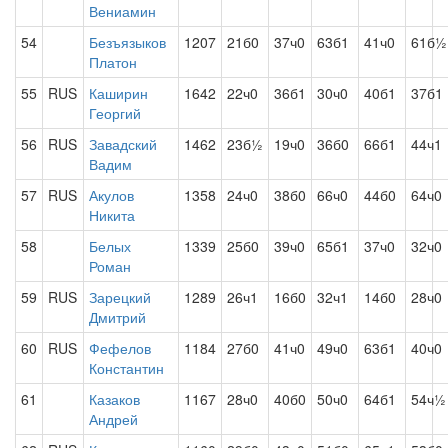
Вениамин
54
Безъязыков
1207
21б0
37ч0
63б1
41ч0
61б½
Платон
55
RUS
Каширин
1642
22ч0
36б1
30ч0
40б1
37б1
Георгий
56
RUS
Завадский
1462
23б½
19ч0
36б0
66б1
44ч1
Вадим
57
RUS
Акулов
1358
24ч0
38б0
66ч0
44б0
64ч0
Никита
58
Белых
1339
25б0
39ч0
65б1
37ч0
32ч0
Роман
59
RUS
Зарецкий
1289
26ч1
16б0
32ч1
14б0
28ч0
Дмитрий
60
RUS
Фефелов
1184
27б0
41ч0
49ч0
63б1
40ч0
Константин
61
Казаков
1167
28ч0
40б0
50ч0
64б1
54ч½
Андрей