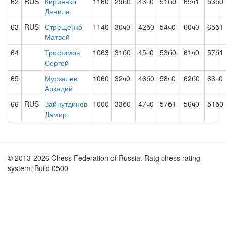
62
RUS
Кириенко
1160
29б0
43ч0
51б0
65ч1
53б0
Данила
63
RUS
Стрещенко
1140
30ч0
42б0
54ч0
60ч0
65б1
Матвей
64
Трофимов
1063
31б0
45ч0
53б0
61ч0
57б1
Сергей
65
Мурзалев
1060
32ч0
46б0
58ч0
62б0
63ч0
Аркадий
66
RUS
Зайнутдинов
1000
33б0
47ч0
57б1
56ч0
51б0
Дамир
© 2013-2026 Chess Federation of Russia. Ratg chess rating
system. Build 0500