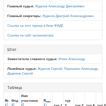
Главный судья:
Жданов Александр Дмитриевич
Главный секретарь:
Жданов Дмитрий Александрович
Ссылка на этот турнир в базе ФИДЕ
Ссылка на сайт организатора
Штат
Заместители главного судьи:
Иткин Александр
Линейные судьи:
Жданов Сергей
,
Перешеин Александр
,
Дедюков Сергей
Таблица
Имя
№
Фед
участника
R
тур
нач
тур 1
2
тур 3
тур 4
тур 5