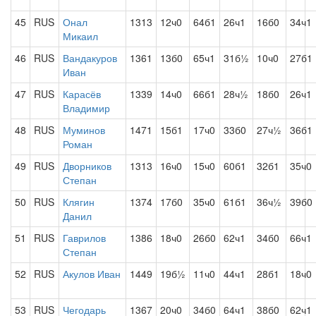
45
RUS
Онал
1313
12ч0
64б1
26ч1
16б0
34ч1
Микаил
46
RUS
Вандакуров
1361
13б0
65ч1
31б½
10ч0
27б1
Иван
47
RUS
Карасёв
1339
14ч0
66б1
28ч½
18б0
26ч1
Владимир
48
RUS
Муминов
1471
15б1
17ч0
33б0
27ч½
36б1
Роман
49
RUS
Дворников
1313
16ч0
15ч0
60б1
32б1
35ч0
Степан
50
RUS
Клягин
1374
17б0
35ч0
61б1
36ч½
39б0
Данил
51
RUS
Гаврилов
1386
18ч0
26б0
62ч1
34б0
66ч1
Степан
52
RUS
Акулов Иван
1449
19б½
11ч0
44ч1
28б1
18ч0
53
RUS
Чегодарь
1367
20ч0
34б0
64ч1
38б0
62ч1