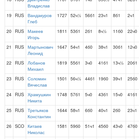
Владислав
19
RUS
Вандакуров
1727
52ч½
56б1
23ч1
8б1
2ч1
Глеб
20
RUS
Макеев
1811
53б1
2б1
8ч½
11б0
22ч0
Игорь
21
RUS
Мартынович
1647
54ч1
4б0
38ч1
30б1
12ч0
Леонид
22
RUS
Лобанов
1819
55б1
3ч0
41б1
13ч½
20б1
Михаил
23
RUS
Соломин
1501
56ч½
44б1
19б0
39ч1
25б0
Вячеслав
24
RUS
Храмушкин
1748
57б1
5ч0
43б1
15ч0
41б1
Никита
25
RUS
Третьяков
1644
58ч1
6б0
40ч1
2б0
23ч1
Константин
26
SCO
Китаев
1581
59б0
51ч1
45б0
43ч0
47б0
Николас