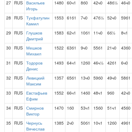
27
RUS
Васильев
1480
60ч1
8б0
42ч0
48б½
46ч0
Игорь
28
RUS
Тухфатулин
1553
61б1
7ч0
47б½
52ч0
59б1
Камил
29
RUS
Глушков
1583
62ч1
10б1
11ч0
6б½
8ч1
Дмитрий
30
RUS
Мешков
1522
63б1
9ч0
55б1
21ч0
43б0
Михаил
31
RUS
Тодоров
1493
64ч1
12б0
46ч½
42б1
6ч0
Денис
32
RUS
Левицкий
1357
65б1
13ч0
59б0
49ч0
58б1
Максим
33
RUS
Евстафьев
1552
66ч1
14б0
48ч1
9б0
42ч0
Ефим
34
RUS
Смирнов
1470
1б0
53ч1
15б0
51ч1
45б0
Виктор
35
RUS
Чернусь
1385
2ч0
50б1
10ч1
12б0
49б1
Вячеслав