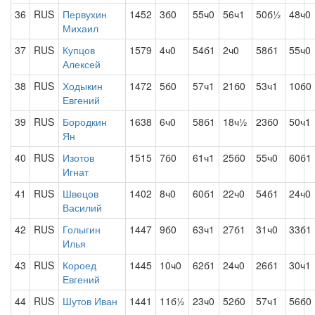
36
RUS
Первухин
1452
3б0
55ч0
56ч1
50б½
48ч0
Михаил
37
RUS
Купцов
1579
4ч0
54б1
2ч0
58б1
55ч0
Алексей
38
RUS
Ходыкин
1472
5б0
57ч1
21б0
53ч1
10б0
Евгений
39
RUS
Бородкин
1638
6ч0
58б1
18ч½
23б0
50ч1
Ян
40
RUS
Изотов
1515
7б0
61ч1
25б0
55ч0
60б1
Игнат
41
RUS
Швецов
1402
8ч0
60б1
22ч0
54б1
24ч0
Василий
42
RUS
Голыгин
1447
9б0
63ч1
27б1
31ч0
33б1
Илья
43
RUS
Короед
1445
10ч0
62б1
24ч0
26б1
30ч1
Евгений
44
RUS
Шутов Иван
1441
11б½
23ч0
52б0
57ч1
56б0