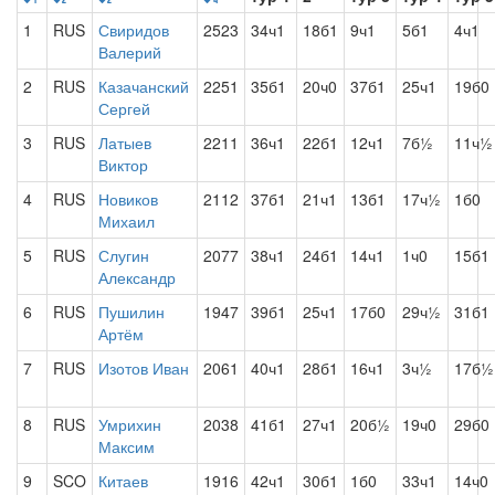
1
RUS
Свиридов
2523
34ч1
18б1
9ч1
5б1
4ч1
Валерий
2
RUS
Казачанский
2251
35б1
20ч0
37б1
25ч1
19б0
Сергей
3
RUS
Латыев
2211
36ч1
22б1
12ч1
7б½
11ч½
Виктор
4
RUS
Новиков
2112
37б1
21ч1
13б1
17ч½
1б0
Михаил
5
RUS
Слугин
2077
38ч1
24б1
14ч1
1ч0
15б1
Александр
6
RUS
Пушилин
1947
39б1
25ч1
17б0
29ч½
31б1
Артём
7
RUS
Изотов Иван
2061
40ч1
28б1
16ч1
3ч½
17б½
8
RUS
Умрихин
2038
41б1
27ч1
20б½
19ч0
29б0
Максим
9
SCO
Китаев
1916
42ч1
30б1
1б0
33ч1
14ч0