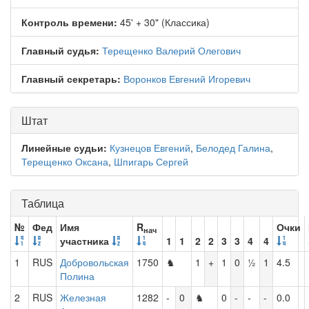
Контроль времени:
45' + 30" (Классика)
Главный судья:
Терещенко Валерий Олегович
Главный секретарь:
Воронков Евгений Игоревич
Штат
Линейные судьи:
Кузнецов Евгений
,
Белодед Галина
,
Терещенко Оксана
,
Шпигарь Сергей
Таблица
№
Фед
Имя
R
Очки
нач
участника
1
1
2
2
3
3
4
4
1
RUS
Добровольская
1750
♞
1
+
1
0
½
1
4.5
Полина
2
RUS
Железная
1282
-
0
♞
0
-
-
-
0.0