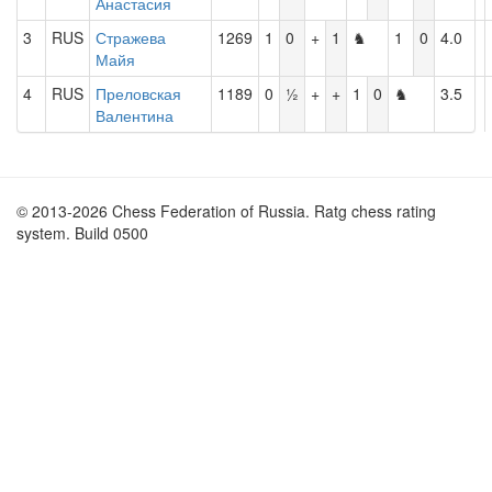
Анастасия
3
RUS
Стражева
1269
1
0
+
1
♞
1
0
4.0
Майя
4
RUS
Преловская
1189
0
½
+
+
1
0
♞
3.5
Валентина
© 2013-2026 Chess Federation of Russia. Ratg chess rating
system. Build 0500