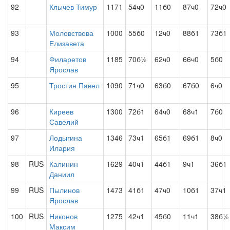
92
Клычев Тимур
1171
54ч0
11б0
87ч0
72ч0
93
Моловствова
1000
55б0
12ч0
88б1
73б1
Елизавета
94
Филаретов
1185
70б½
62ч0
66ч0
5б0
Ярослав
95
Тростин Павел
1090
71ч0
63б0
67б0
6ч0
96
Киреев
1300
72б1
64ч0
68ч1
7б0
Савелий
97
Лодыгина
1346
73ч1
65б1
69б1
8ч0
Илария
98
RUS
Калинин
1629
40ч1
44б1
9ч1
36б1
Даниил
99
RUS
Пылинов
1473
41б1
47ч0
10б1
37ч1
Ярослав
100
RUS
Никонов
1275
42ч1
45б0
11ч1
38б½
Максим