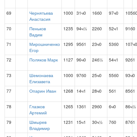
69
Чернятьева
1000
31ч0
16б0
97ч0
105б
Анастасия
70
Пеньков
1235
94ч½
22б0
52ч1
91б0
Вадим
71
Мирошниченко
1295
95б1
23ч0
53б0
107ч
Егор
72
Поляков Марк
1127
96ч0
24б½
54ч1
92б1
73
Шемонаева
1000
97б0
25ч0
55б0
93ч0
Елизавета
77
Опарин Иван
1268
14ч1
28ч0
5б1
85б1
78
Глазков
1265
13б1
29б0
6ч0
86ч½
Артемий
79
Шмырев
1231
15ч1
30ч½
7б0
87б1
Владимир