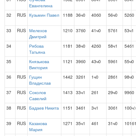
Евангелина
32
RUS
Кузьмин Павел
1188
36ч0
40б0
56ч0
52б0
33
RUS
Мелехов
1210
37б0
41ч0
57б1
53ч1
Дмитрий
34
Рябова
1181
38ч0
42б0
58ч1
54б1
Татьяна
35
Князькова
1121
39б0
43ч0
59б1
55ч0
Виктория
36
RUS
Гущин
1442
32б1
1ч0
28б1
98ч0
Владислав
37
RUS
Соколов
1413
33ч1
2б1
29ч0
99б0
Савелий
38
RUS
Бадаев Никита
1151
34б1
3ч1
30б1
100ч
39
RUS
Казакова
1271
35ч1
4б1
31ч0
101б
Мария