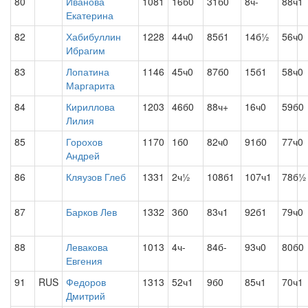
80
Иванова
1081
16б0
31б0
8ч-
88ч1
Екатерина
82
Хабибуллин
1228
44ч0
85б1
14б½
56ч0
Ибрагим
83
Лопатина
1146
45ч0
87б0
15б1
58ч0
Маргарита
84
Кириллова
1203
46б0
88ч+
16ч0
59б0
Лилия
85
Горохов
1170
1б0
82ч0
91б0
77ч0
Андрей
86
Кляузов Глеб
1331
2ч½
108б1
107ч1
78б½
87
Барков Лев
1332
3б0
83ч1
92б1
79ч0
88
Левакова
1013
4ч-
84б-
93ч0
80б0
Евгения
91
RUS
Федоров
1313
52ч1
9б0
85ч1
70ч1
Дмитрий