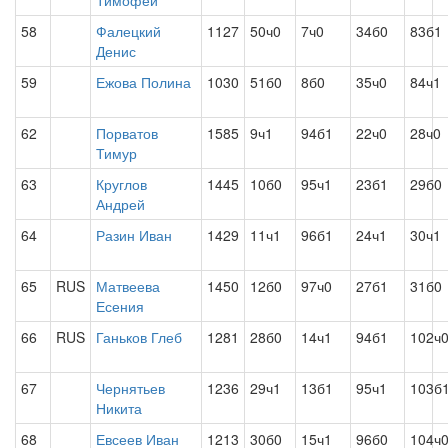
Тимофей
58
Фалецкий
1127
50ч0
7ч0
34б0
83б1
Денис
59
Ежова Полина
1030
51б0
8б0
35ч0
84ч1
62
Порватов
1585
9ч1
94б1
22ч0
28ч0
Тимур
63
Круглов
1445
10б0
95ч1
23б1
29б0
Андрей
64
Разин Иван
1429
11ч1
96б1
24ч1
30ч1
65
RUS
Матвеева
1450
12б0
97ч0
27б1
31б0
Есения
66
RUS
Ганьков Глеб
1281
28б0
14ч1
94б1
102ч
67
Чернятьев
1236
29ч1
13б1
95ч1
103б
Никита
68
Евсеев Иван
1213
30б0
15ч1
96б0
104ч