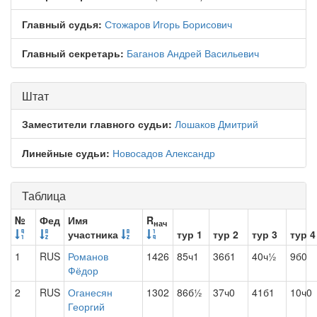
Главный судья:
Стожаров Игорь Борисович
Главный секретарь:
Баганов Андрей Васильевич
Штат
Заместители главного судьи:
Лошаков Дмитрий
Линейные судьи:
Новосадов Александр
Таблица
№
Фед
Имя
R
нач
участника
тур 1
тур 2
тур 3
тур 4
1
RUS
Романов
1426
85ч1
36б1
40ч½
9б0
Фёдор
2
RUS
Оганесян
1302
86б½
37ч0
41б1
10ч0
Георгий