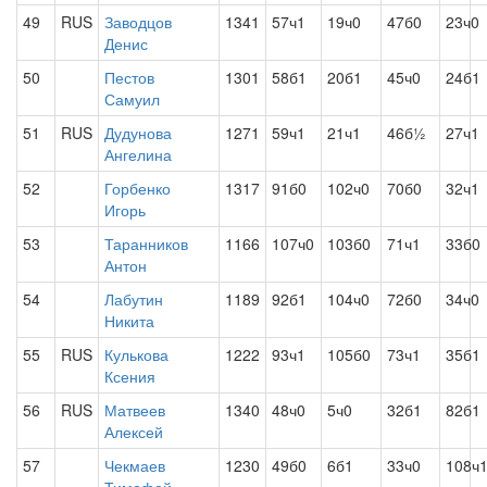
49
RUS
Заводцов
1341
57ч1
19ч0
47б0
23ч0
Денис
50
Пестов
1301
58б1
20б1
45ч0
24б1
Самуил
51
RUS
Дудунова
1271
59ч1
21ч1
46б½
27ч1
Ангелина
52
Горбенко
1317
91б0
102ч0
70б0
32ч1
Игорь
53
Таранников
1166
107ч0
103б0
71ч1
33б0
Антон
54
Лабутин
1189
92б1
104ч0
72б0
34ч0
Никита
55
RUS
Кулькова
1222
93ч1
105б0
73ч1
35б1
Ксения
56
RUS
Матвеев
1340
48ч0
5ч0
32б1
82б1
Алексей
57
Чекмаев
1230
49б0
6б1
33ч0
108ч