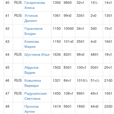
40
RUS
Гагаренкова
1392
98б0
32ч1
1б½
14ч1
Алиса
41
RUS
Устинов
1061
99ч0
33б1
2ч0
13б1
Даниил
42
Герасимов
1150
100б0
34ч1
3б0
15ч1
Богдан
43
Климова
1150
101ч0
35б1
4ч0
16б1
Мария
44
RUS
Шустиков Илья
1636
82б1
98ч0
48б1
18ч1
45
Абдалов
1502
83б1
100ч1
50б1
20ч1
Вадим
46
RUS
Ковылина
1321
84ч1
101б½
51ч½
21б0
Варвара
47
RUS
Радушинская
1450
108ч1
99б1
49ч1
19б1
Светлана
48
Проноза
1419
56б1
18б0
44ч0
22б0
Артем