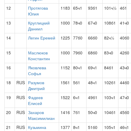
12
Протягова
1183
65ч1
93б1
101ч½
4б1
Юлия
13
Круглицкий
1000
78ч0
67ч0
108б1
41ч0
Даниил
14
Легин Еремей
1225
77б0
66б0
82ч½
40б0
15
Маслюков
1000
79б0
68б0
83ч0
42б0
Константин
16
Яковлева
1152
80ч1
69ч1
84б1
43ч0
Софья
18
RUS
Разумов
1561
5б1
48ч1
102б1
44б0
Дмитрий
19
RUS
Фадеев
1522
6ч1
49б1
103ч1
47ч0
Елисей
20
RUS
Захаров
1416
7б1
50ч0
104б1
45б0
Максимилиан
21
RUS
Кузьмина
1377
8ч1
51б0
105ч1
46ч1