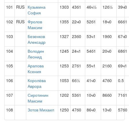
101
RUS
Кузьмина
1303
43б1
46ч½
12б½
39ч0
София
102
RUS
Фролов
1355
22ч0
52б1
18ч0
66б1
Максим
103
Безенков
1327
23б0
53ч1
19б0
67ч0
Алексадр
104
Володин
1245
24ч1
54б1
20ч0
68б1
Леонид
105
Арапова
1253
27б1
55ч1
21б0
69ч1
Ксения
106
Королёва
1053
6б½
41ч0
47б0
0.5
Аврора
107
Сиротинин
1202
53б1
10ч0
86б0
71б1
Максим
108
Зотов Михаил
1250
47б0
86ч0
13ч0
57б0