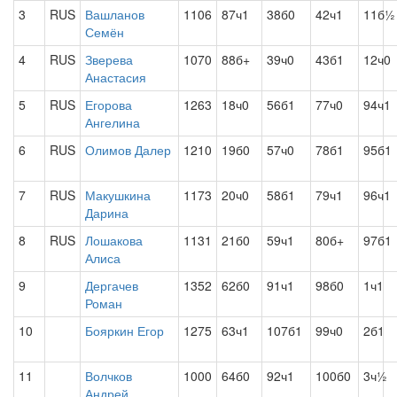
3
RUS
Вашланов
1106
87ч1
38б0
42ч1
11б½
Семён
4
RUS
Зверева
1070
88б+
39ч0
43б1
12ч0
Анастасия
5
RUS
Егорова
1263
18ч0
56б1
77ч0
94ч1
Ангелина
6
RUS
Олимов Далер
1210
19б0
57ч0
78б1
95б1
7
RUS
Макушкина
1173
20ч0
58б1
79ч1
96ч1
Дарина
8
RUS
Лошакова
1131
21б0
59ч1
80б+
97б1
Алиса
9
Дергачев
1352
62б0
91ч1
98б0
1ч1
Роман
10
Бояркин Егор
1275
63ч1
107б1
99ч0
2б1
11
Волчков
1000
64б0
92ч1
100б0
3ч½
Андрей