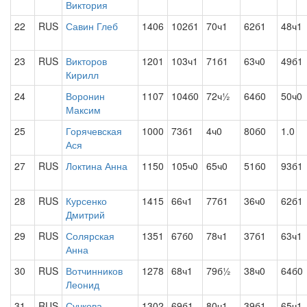
Виктория
22
RUS
Савин Глеб
1406
102б1
70ч1
62б1
48ч1
23
RUS
Викторов
1201
103ч1
71б1
63ч0
49б1
Кирилл
24
Воронин
1107
104б0
72ч½
64б0
50ч0
Максим
25
Горячевская
1000
73б1
4ч0
80б0
1.0
Ася
27
RUS
Локтина Анна
1150
105ч0
65ч0
51б0
93б1
28
RUS
Курсенко
1415
66ч1
77б1
36ч0
62б1
Дмитрий
29
RUS
Солярская
1351
67б0
78ч1
37б1
63ч1
Анна
30
RUS
Вотчинников
1278
68ч1
79б½
38ч0
64б0
Леонид
31
RUS
Сучкова
1302
69б1
80ч1
39б1
65ч1