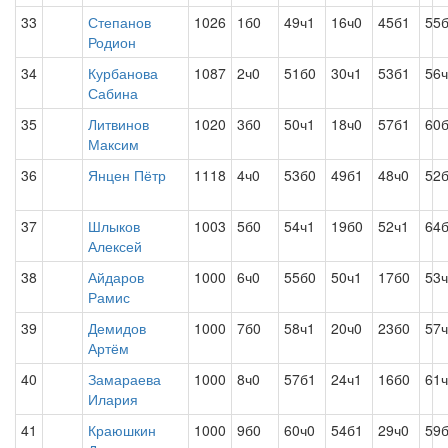
33
Степанов
1026
1б0
49ч1
16ч0
45б1
55
Родион
34
Курбанова
1087
2ч0
51б0
30ч1
53б1
56
Сабина
35
Литвинов
1020
3б0
50ч1
18ч0
57б1
60
Максим
36
Янцен Пётр
1118
4ч0
53б0
49б1
48ч0
52
37
Шлыков
1003
5б0
54ч1
19б0
52ч1
64
Алексей
38
Айдаров
1000
6ч0
55б0
50ч1
17б0
53
Рамис
39
Демидов
1000
7б0
58ч1
20ч0
23б0
57
Артём
40
Замараева
1000
8ч0
57б1
24ч1
16б0
61
Илария
41
Краюшкин
1000
9б0
60ч0
54б1
29ч0
59