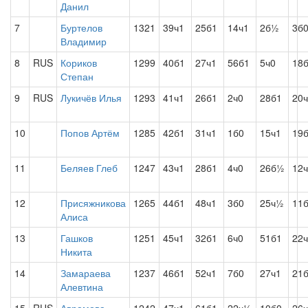
Данил
7
Буртелов
1321
39ч1
25б1
14ч1
2б½
3б
Владимир
8
RUS
Кориков
1299
40б1
27ч1
56б1
5ч0
18
Степан
9
RUS
Лукичёв Илья
1293
41ч1
26б1
2ч0
28б1
20
10
Попов Артём
1285
42б1
31ч1
1б0
15ч1
19
11
Беляев Глеб
1247
43ч1
28б1
4ч0
26б½
12
12
Присяжникова
1265
44б1
48ч1
3б0
25ч½
11
Алиса
13
Гашков
1251
45ч1
32б1
6ч0
51б1
22
Никита
14
Замараева
1237
46б1
52ч1
7б0
27ч1
21
Алевтина