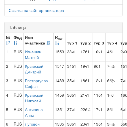
Ссылка на сайт организатора
Таблица
№
Фед
Имя
R
нач
участника
тур 1
тур 2
тур 3
тур 4
тур
1
RUS
Игнашин
1559
33ч1
17б1
10ч1
4б1
2ч0
Матвей
2
RUS
Крымский
1547
34б1
19ч1
9б1
7ч½
1б
Дмитрий
3
RUS
Расторгуева
1439
35ч1
18б1
12ч1
6б½
7ч1
Софья
4
RUS
Крымский
1459
36б1
21ч1
11б1
1ч0
16
Николай
5
RUS
Антипина
1351
37ч1
22б½
17ч1
8б1
6ч1
Анна
6
RUS
Луговой
1335
38б1
23ч1
13б1
3ч½
5б