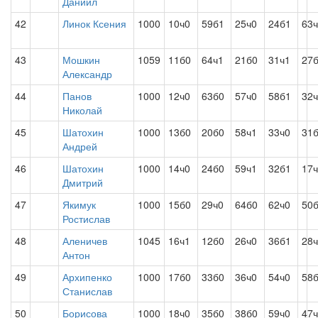
Даниил
42
Линок Ксения
1000
10ч0
59б1
25ч0
24б1
63
43
Мошкин
1059
11б0
64ч1
21б0
31ч1
27
Александр
44
Панов
1000
12ч0
63б0
57ч0
58б1
32
Николай
45
Шатохин
1000
13б0
20б0
58ч1
33ч0
31
Андрей
46
Шатохин
1000
14ч0
24б0
59ч1
32б1
17
Дмитрий
47
Якимук
1000
15б0
29ч0
64б0
62ч0
50
Ростислав
48
Аленичев
1045
16ч1
12б0
26ч0
36б1
28
Антон
49
Архипенко
1000
17б0
33б0
36ч0
54ч0
58
Станислав
50
Борисова
1000
18ч0
35б0
38б0
59ч0
47