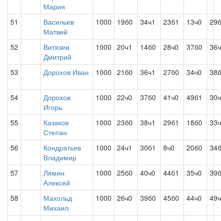
Мария
51
Васильев
1000
19б0
34ч1
23б1
13ч0
29
Матвей
52
Витязев
1000
20ч1
14б0
28ч0
37б0
36
Дмитрий
53
Дорохов Иван
1000
21б0
36ч1
27б0
34ч0
38
54
Дорохов
1000
22ч0
37б0
41ч0
49б1
30
Игорь
55
Казаков
1000
23б0
38ч1
29б1
18б0
33
Степан
56
Кондратьев
1000
24ч1
30б1
8ч0
20б0
34
Владимир
57
Лямин
1000
25б0
40ч0
44б1
35ч0
39
Алексей
58
Махольд
1000
26ч0
39б0
45б0
44ч0
49
Михаил