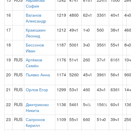
15
RUS
Аврамова
1242
47ч1
61б1
22ч½
10б0
26
София
16
Ваганов
1219
48б0
62ч1
33б1
40ч1
4ч0
Александр
17
Краюшкин
1212
49ч1
1ч0
5б0
38ч1
46
Леонид
18
Бессонов
1187
50б1
3ч0
35б1
55ч1
8ч0
Иван
19
RUS
Артёмов
1176
51ч1
2б0
37ч1
61б1
10
Семён
20
RUS
Пьявко Анна
1174
52б0
45ч1
39б1
56ч1
9б
21
RUS
Орлов Егор
1299
53ч1
4б0
43ч1
63б1
14
22
RUS
Дмитриенко
1136
54б1
5ч½
15б½
60ч1
13
Никита
23
RUS
Сапронов
1109
55ч1
6б0
51ч0
39ч1
25
Кирилл