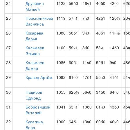
24
Дручинин
1122
56б0
46ч1
40б0
42ч0
62
Матвей
25
Присяжникова
1119
57ч1
7ч0
42б1
12б½
23
Василиса
26
Кокарева
1086
58б1
9ч0
48б1
11ч½
15
Дарья
27
Кальмаев
1100
59ч1
8б0
53ч1
14б0
43
Эльдар
28
Кальмаев
1086
60б1
11ч0
52б1
9ч0
48
Дамир
29
Кравец Артём
1082
61ч0
47б1
55ч0
41б1
51
30
Надиров
1055
62б½
56ч0
34б0
64ч0
54
Эдмонд
31
Бобровицкий
1041
63ч1
10б0
61ч0
43б0
45
Виталий
32
Кулагина
1000
64б1
13ч0
60б0
46ч0
44
Вера