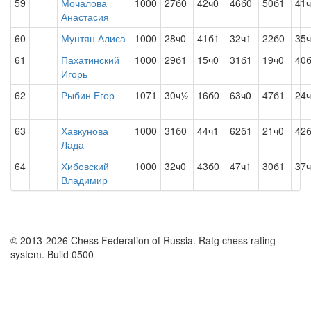
59
Мочалова
1000
27б0
42ч0
46б0
50б1
41
Анастасия
60
Мунтян Алиса
1000
28ч0
41б1
32ч1
22б0
35
61
Пахатинский
1000
29б1
15ч0
31б1
19ч0
40
Игорь
62
Рыбин Егор
1071
30ч½
16б0
63ч0
47б1
24
63
Хавкунова
1000
31б0
44ч1
62б1
21ч0
42
Лада
64
Хибовский
1000
32ч0
43б0
47ч1
30б1
37
Владимир
© 2013-2026 Chess Federation of Russia. Ratg chess rating
system. Build 0500