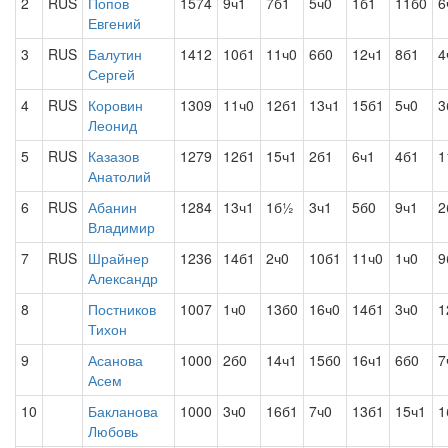
2
RUS
Попов
1574
9ч1
7б1
5ч0
1б1
11б0
6
Евгений
3
RUS
Балутин
1412
10б1
11ч0
6б0
12ч1
8б1
4
Сергей
4
RUS
Коровин
1309
11ч0
12б1
13ч1
15б1
5ч0
3
Леонид
5
RUS
Казазов
1279
12б1
15ч1
2б1
6ч1
4б1
1
Анатолий
6
RUS
Абанин
1284
13ч1
1б½
3ч1
5б0
9ч1
2
Владимир
7
RUS
Шрайнер
1236
14б1
2ч0
10б1
11ч0
1ч0
9
Александр
8
Постников
1007
1ч0
13б0
16ч0
14б1
3ч0
1
Тихон
9
Асанова
1000
2б0
14ч1
15б0
16ч1
6б0
7
Асем
10
Бакланова
1000
3ч0
16б1
7ч0
13б1
15ч1
1
Любовь