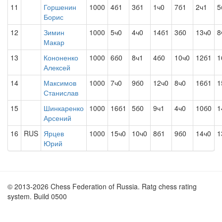
11
Горшенин
1000
4б1
3б1
1ч0
7б1
2ч1
5
Борис
12
Зимин
1000
5ч0
4ч0
14б1
3б0
13ч0
8
Макар
13
Кононенко
1000
6б0
8ч1
4б0
10ч0
12б1
1
Алексей
14
Максимов
1000
7ч0
9б0
12ч0
8ч0
16б1
1
Станислав
15
Шинкаренко
1000
16б1
5б0
9ч1
4ч0
10б0
1
Арсений
16
RUS
Ярцев
1000
15ч0
10ч0
8б1
9б0
14ч0
1
Юрий
© 2013-2026 Chess Federation of Russia. Ratg chess rating
system. Build 0500