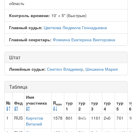
область
Контроль времени:
10' + 5" (Быстрые)
Главный судья:
Цветкова Людмила Геннадьевна
Главный секретарь:
Фомкина Екатерина Викторовна
Штат
Линейные судьи:
Сметюх Владимир
,
Шишкина Мария
Таблица
Имя
№
Фед
участника
R
тур
тур
тур
тур
тур
т
нач
1
2
3
4
5
6
1
RUS
Киргетов
1578
8б1
6ч½
11б1
2ч0
7б1
1
Виталий