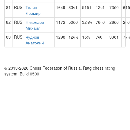
81
RUS
Телин
1649
33ч1
51б1
12ч1
73б0
61б
Яромир
82
RUS
Николаев
1172
50б0
32ч½
76ч0
28б0
2ч0
Михаил
83
RUS
Чуднов
1298
12ч½
1б½
7ч0
33б1
77ч
Анатолий
© 2013-2026 Chess Federation of Russia. Ratg chess rating
system. Build 0500