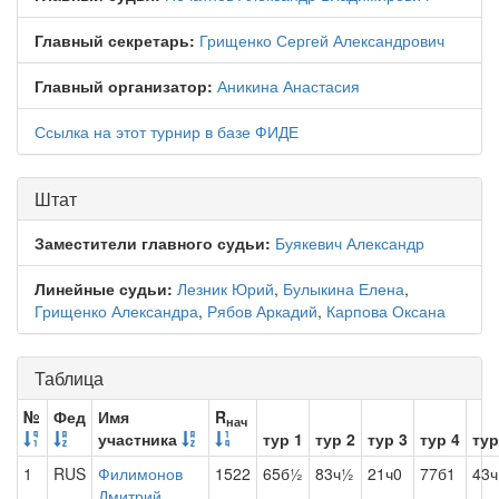
Главный секретарь:
Грищенко Сергей Александрович
Главный организатор:
Аникина Анастасия
Ссылка на этот турнир в базе ФИДЕ
Штат
Заместители главного судьи:
Буякевич Александр
Линейные судьи:
Лезник Юрий
,
Булыкина Елена
,
Грищенко Александра
,
Рябов Аркадий
,
Карпова Оксана
Таблица
№
Фед
Имя
R
нач
участника
тур 1
тур 2
тур 3
тур 4
тур
1
RUS
Филимонов
1522
65б½
83ч½
21ч0
77б1
43ч
Дмитрий