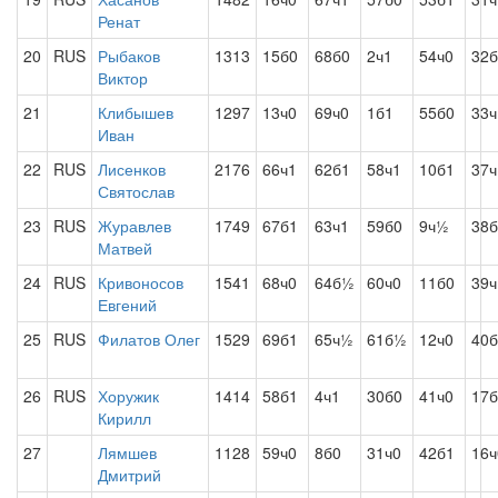
Ренат
20
RUS
Рыбаков
1313
15б0
68б0
2ч1
54ч0
32б
Виктор
21
Клибышев
1297
13ч0
69ч0
1б1
55б0
33ч
Иван
22
RUS
Лисенков
2176
66ч1
62б1
58ч1
10б1
37ч
Святослав
23
RUS
Журавлев
1749
67б1
63ч1
59б0
9ч½
38б
Матвей
24
RUS
Кривоносов
1541
68ч0
64б½
60ч0
11б0
39ч
Евгений
25
RUS
Филатов Олег
1529
69б1
65ч½
61б½
12ч0
40б
26
RUS
Хоружик
1414
58б1
4ч1
30б0
41ч0
17б
Кирилл
27
Лямшев
1128
59ч0
8б0
31ч0
42б1
16ч
Дмитрий