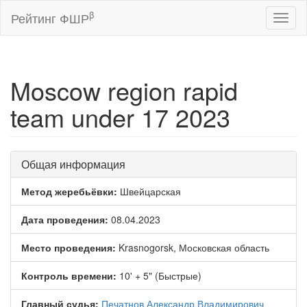
β
Рейтинг ФШР
Toggl
naviga
Moscow region rapid
team under 17 2023
Общая информация
Метод жеребьёвки:
Швейцарская
Дата проведения:
08.04.2023
Место проведения:
Krasnogorsk, Московская область
Контроль времени:
10' + 5" (Быстрые)
Главный судья:
Печатнов Александр Владимирович