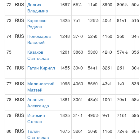
72
RUS
Долгих
1697
6б½
11ч0
39б0
80б½
50ч
Владимир
73
RUS
Карпенко
1825
7ч1
12б½
40ч1
81ч1
51б
Родион
74
RUS
Пономарев
1248
37ч0
52ч0
41б0
3б0
34ч
Василий
75
Казаков
1201
38б0
53б0
42ч0
57ч½
35б
Святослав
76
RUS
Гатин Кирилл
1455
39ч0
54ч1
82б1
2б1
36ч
77
RUS
Малиновский
1095
40б0
56б0
43ч1
1ч0
83б
Матвей
78
RUS
Ананьев
1861
30б1
48ч½
10б1
70ч1
58ч
Александр
79
RUS
Истомин
1825
31ч1
49б½
9ч1
71б1
59
Степан
80
RUS
Телин
1675
32б1
50ч0
11б0
72ч½
60ч
Святослав