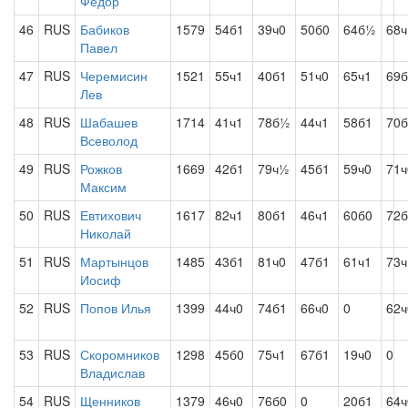
Федор
46
RUS
Бабиков
1579
54б1
39ч0
50б0
64б½
68
Павел
47
RUS
Черемисин
1521
55ч1
40б1
51ч0
65ч1
69б
Лев
48
RUS
Шабашев
1714
41ч1
78б½
44ч1
58б1
70б
Всеволод
49
RUS
Рожков
1669
42б1
79ч½
45б1
59ч0
71ч
Максим
50
RUS
Евтихович
1617
82ч1
80б1
46ч1
60б0
72б
Николай
51
RUS
Мартынцов
1485
43б1
81ч0
47б1
61ч1
73ч
Иосиф
52
RUS
Попов Илья
1399
44ч0
74б1
66ч0
0
62ч
53
RUS
Скоромников
1298
45б0
75ч1
67б1
19ч0
0
Владислав
54
RUS
Щенников
1379
46ч0
76б0
0
20б1
64ч