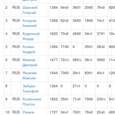
2
RUS
Шанский
1394
64ч0
36б1
20б0
76ч0
82б
Георгий
3
RUS
Кочуров
1269
62ч0
34б0
18б0
74ч1
41б
Алексей
4
RUS
Буденный
1620
70ч0
26б0
34ч1
37б1
10ч
Федор
5
RUS
Кочкин
1384
71б0
0
35б1
38ч0
9б0
Андрей
6
RUS
Макеев
1477
72ч½
28б½
36ч1
39б0
11ч
Дмитрий
7
RUS
Яковлев
1544
73б0
29ч1
83б1
40ч1
12б
Максим
8
Зайцев
1264
0
27ч1
0
0
0
Тимофей
9
RUS
Колмычков
1822
35б1
71ч0
79б0
23б½
5ч1
Платон
10
RUS
Рачков
1727
34ч1
70б1
78ч0
22ч0
4б0