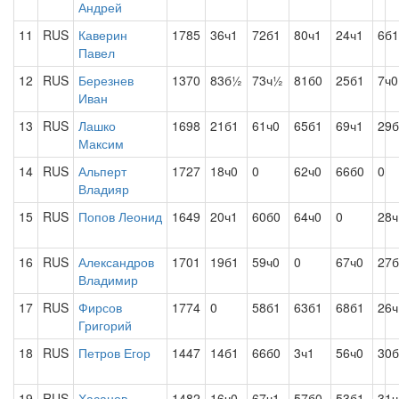
Андрей
11
RUS
Каверин
1785
36ч1
72б1
80ч1
24ч1
6б1
Павел
12
RUS
Березнев
1370
83б½
73ч½
81б0
25б1
7ч0
Иван
13
RUS
Лашко
1698
21б1
61ч0
65б1
69ч1
29б
Максим
14
RUS
Альперт
1727
18ч0
0
62ч0
66б0
0
Владияр
15
RUS
Попов Леонид
1649
20ч1
60б0
64ч0
0
28ч
16
RUS
Александров
1701
19б1
59ч0
0
67ч0
27б
Владимир
17
RUS
Фирсов
1774
0
58б1
63б1
68б1
26ч
Григорий
18
RUS
Петров Егор
1447
14б1
66б0
3ч1
56ч0
30б
19
RUS
Хасанов
1482
16ч0
67ч1
57б0
53б1
31ч