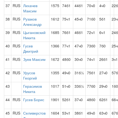
37
RUS
Лихачев
1575
74б1
44б1
70ч0
4ч0
22б
Максим
38
RUS
Рузаков
1612
75ч1
45ч0
71б0
5б1
23ч
Александр
39
RUS
Цыгановский
1685
76б1
46б1
72ч1
6ч1
24б
Никита
40
RUS
Гусев
1366
77ч1
47ч0
73б0
7б0
25ч
Дмитрий
41
RUS
Зуев Максим
1672
48б0
30ч0
74ч1
26б1
3ч1
42
RUS
Урусов
1355
49ч0
31б½
75б1
27ч0
57б
Георгий
43
Герасимов
1017
51ч0
33б½
77б0
29ч0
1б0
Никита
44
RUS
Гусев Борис
1901
52б1
37ч0
48б0
62б1
66ч
45
RUS
Селиверстов
1604
53ч1
38б1
49ч0
63ч0
67б