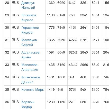
28
RUS
Дмитрук
1362
60б0
6ч½
32б1
82ч1
15б
Николай
29
RUS
Логвинов
1190
61ч0
7б0
33ч1
43б1
13ч
Кирилл
30
RUS
Герасимов
1776
78ч0
41б1
26ч1
34б1
18ч
Кирилл
31
RUS
Маклаков
1365
79б0
42ч½
27б1
35ч1
19б
Сергей
32
RUS
Афанасьев
1591
80ч0
82б½
28ч0
36б1
20ч
Артём
33
RUS
Моисеева
1435
81б0
43ч½
29б0
83ч0
21б
Анастасия
34
RUS
Колесников
1431
10б0
3ч1
4б0
30ч0
74б
Даниил
35
RUS
Коченко Марк
1419
9ч0
57б1
5ч0
31б0
75ч
36
RUS
Корякин
1230
11б0
2ч0
6б0
32ч0
76б
Федор