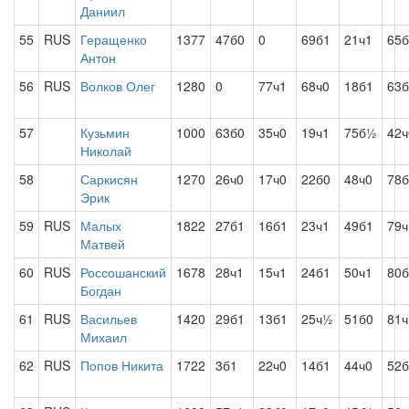
Даниил
55
RUS
Геращенко
1377
47б0
0
69б1
21ч1
65б
Антон
56
RUS
Волков Олег
1280
0
77ч1
68ч0
18б1
63б
57
Кузьмин
1000
63б0
35ч0
19ч1
75б½
42ч
Николай
58
Саркисян
1270
26ч0
17ч0
22б0
48ч0
78б
Эрик
59
RUS
Малых
1822
27б1
16б1
23ч1
49б1
79
Матвей
60
RUS
Россошанский
1678
28ч1
15ч1
24б1
50ч1
80б
Богдан
61
RUS
Васильев
1420
29б1
13б1
25ч½
51б0
81ч
Михаил
62
RUS
Попов Никита
1722
3б1
22ч0
14б1
44ч0
52б