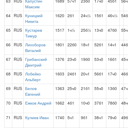
63
RUS
Капустин
1689
57ч1
23б0
17ч0
45б1
56ч
Максим
64
RUS
Куницкий
1620
2б1
24ч½
15б1
46ч½
54б
Никита
65
RUS
Кустарев
1517
1ч½
25б½
13ч0
47б0
55ч
Тимур
66
RUS
Лихоборов
1801
22б0
18ч1
52б1
14ч1
44б
Виталий
67
RUS
Грибанский
1376
23ч0
19б0
53ч0
16б1
45ч
Дмитрий
68
RUS
Лобейко
1603
24б1
20ч1
56б1
17ч0
46
Альберт
69
RUS
Белов
1363
25ч0
21б1
55ч0
13б0
47ч
Евгений
70
RUS
Ежков Андрей
1662
4б1
10ч0
37б1
78б0
48ч
71
RUS
Кулиев Иван
1740
5ч1
9б1
38ч1
79ч0
49б