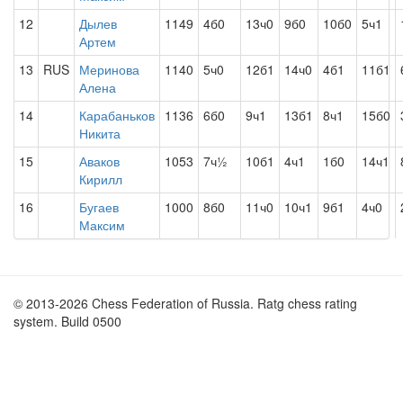
12
Дылев
1149
4б0
13ч0
9б0
10б0
5ч1
Артем
13
RUS
Меринова
1140
5ч0
12б1
14ч0
4б1
11б1
Алена
14
Карабаньков
1136
6б0
9ч1
13б1
8ч1
15б0
Никита
15
Аваков
1053
7ч½
10б1
4ч1
1б0
14ч1
Кирилл
16
Бугаев
1000
8б0
11ч0
10ч1
9б1
4ч0
Максим
© 2013-2026 Chess Federation of Russia. Ratg chess rating
system. Build 0500