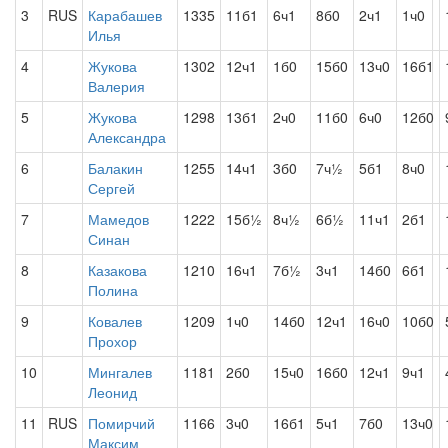
3
RUS
Карабашев
1335
11б1
6ч1
8б0
2ч1
1ч0
Илья
4
Жукова
1302
12ч1
1б0
15б0
13ч0
16б1
Валерия
5
Жукова
1298
13б1
2ч0
11б0
6ч0
12б0
Александра
6
Балакин
1255
14ч1
3б0
7ч½
5б1
8ч0
Сергей
7
Мамедов
1222
15б½
8ч½
6б½
11ч1
2б1
Синан
8
Казакова
1210
16ч1
7б½
3ч1
14б0
6б1
Полина
9
Ковалев
1209
1ч0
14б0
12ч1
16ч0
10б0
Прохор
10
Мингалев
1181
2б0
15ч0
16б0
12ч1
9ч1
Леонид
11
RUS
Помирчий
1166
3ч0
16б1
5ч1
7б0
13ч0
Максим