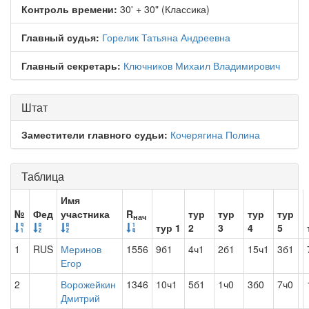
Контроль времени:
30' + 30" (Классика)
Главный судья:
Горелик Татьяна Андреевна
Главный секретарь:
Ключников Михаил Владимирович
Штат
Заместители главного судьи:
Кочерягина Полина
Таблица
Имя
№
Фед
участника
R
тур
тур
тур
тур
нач
тур 1
2
3
4
5
1
RUS
Меринов
1556
9б1
4ч1
2б1
15ч1
3б1
Егор
2
Ворожейкин
1346
10ч1
5б1
1ч0
3б0
7ч0
Дмитрий