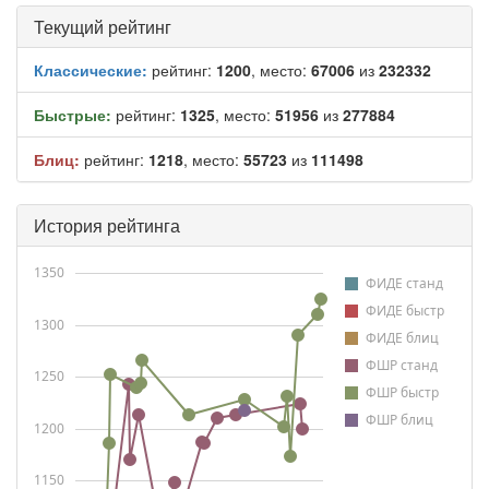
Текущий рейтинг
Классические:
рейтинг:
1200
, место:
67006
из
232332
Быстрые:
рейтинг:
1325
, место:
51956
из
277884
Блиц:
рейтинг:
1218
, место:
55723
из
111498
История рейтинга
1350
ФИДЕ станд
ФИДЕ быстр
1300
ФИДЕ блиц
ФШР станд
1250
ФШР быстр
ФШР блиц
1200
1150