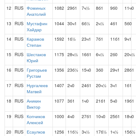
12
RUS
Фоминых
1082
29б1
7ч½
8б1
9б0
11ч0
Анатолий
13
RUS
Мустафин
1044
30ч1
6б½
2ч½
4б1
5б0
Хайдар
14
RUS
Карамов
1592
1б½
23ч1
7б1
11б1
9ч1
Степан
15
RUS
Шестаков
1175
28ч½
16б1
6ч½
2б0
20ч½
Юрий
16
RUS
Григорьев
1356
23б½
15ч0
3б0
29ч1
28б1
Рустам
17
RUS
Нургалеев
1407
2ч0
24б1
20ч½
3ч1
1б1
Матвей
18
RUS
Аникин
1077
3б1
1ч0
21б1
5ч0
19б1
Виктор
19
RUS
Копчиков
1000
4ч0
27б1
10ч0
25б1
18ч0
Алексей
20
RUS
Есаулков
1256
11б½
3ч½
17б½
1ч½
15б½