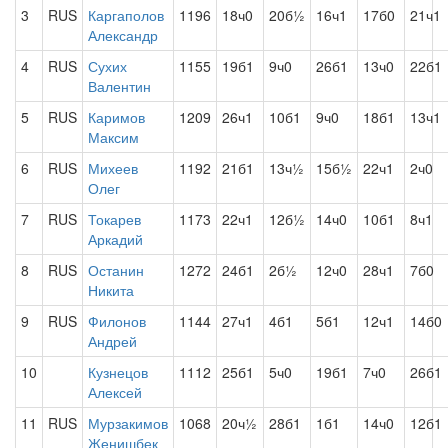
3
RUS
Каргаполов
1196
18ч0
20б½
16ч1
17б0
21ч1
Александр
4
RUS
Сухих
1155
19б1
9ч0
26б1
13ч0
22б1
Валентин
5
RUS
Каримов
1209
26ч1
10б1
9ч0
18б1
13ч1
Максим
6
RUS
Михеев
1192
21б1
13ч½
15б½
22ч1
2ч0
Олег
7
RUS
Токарев
1173
22ч1
12б½
14ч0
10б1
8ч1
Аркадий
8
RUS
Останин
1272
24б1
2б½
12ч0
28ч1
7б0
Никита
9
RUS
Филонов
1144
27ч1
4б1
5б1
12ч1
14б0
Андрей
10
Кузнецов
1112
25б1
5ч0
19б1
7ч0
26б1
Алексей
11
RUS
Мурзакимов
1068
20ч½
28б1
1б1
14ч0
12б1
Женишбек