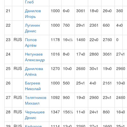
Глеб
21
Данилов
1000
6ч0
30б1
18ч0
26ч0
3б0
Игорь
22
Лугинин
1000
7б0
29ч1
23б1
6б0
4ч0
Денис
23
RUS
Попов
1178
16ч½
14б0
22ч0
27б0
0
Артём
24
Нетунаев
1016
8ч0
17ч0
28б0
30б1
27ч1
Александр
25
RUS
Данилова
1270
10ч0
26б0
30ч1
19ч0
29б0
Алёна
26
Багреев
1000
5б0
25ч1
4ч0
21б1
10ч0
Николай
27
RUS
Телятников
1092
9б0
19ч0
29б0
23ч1
24б0
Михаил
28
RUS
Чернышев
1347
15б½
11ч0
24ч1
8б0
16ч0
Денис
29
RUS
Кафаров
1114
12ч0
22б0
27ч1
16б0
25ч1