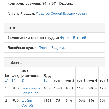
Контроль времени:
90 `+ 30'' (Классика)
Главный судья:
Федотов Сергей Владимирович
Штат
Заместители главного судьи:
Фролов Евгений
Линейные судьи:
Пчелов Владимир
Таблица
Имя
№
Фед
участника
R
нач
тур 1
тур 2
тур 3
тур 4
тур 5
1
RUS
Биктимиров
1656
14ч½
18б1
11ч0
20б½
17ч0
Александр
2
RUS
Шубин
1181
17б1
8ч½
13б½
15ч1
6б1
Сергей