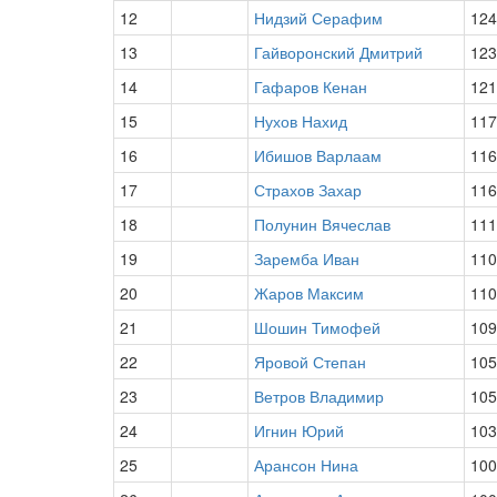
12
Нидзий Серафим
124
13
Гайворонский Дмитрий
123
14
Гафаров Кенан
121
15
Нухов Нахид
117
16
Ибишов Варлаам
116
17
Страхов Захар
116
18
Полунин Вячеслав
111
19
Заремба Иван
110
20
Жаров Максим
110
21
Шошин Тимофей
109
22
Яровой Степан
105
23
Ветров Владимир
105
24
Игнин Юрий
103
25
Арансон Нина
100