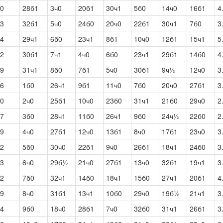
0
28б1
3ч0
20б1
30ч1
5б0
14ч0
16б1
4
3
32б1
5ч0
24б0
20ч0
22б1
30ч1
7б0
3
4
29ч1
6б0
23ч1
8б1
10ч0
12б1
15ч1
5
2
30б1
7ч1
4ч0
6б0
23ч1
29б1
14б0
4
9
31ч1
8б0
7б1
5ч0
30б1
9ч½
12ч0
3
6
1б0
26ч1
9б1
11ч0
7б0
20ч0
27б1
3
0
2ч0
25б1
10ч0
23б0
31ч1
21б0
29ч0
2
7
3б0
28ч1
11б0
26ч1
9б0
24ч½
22б0
2
9
4ч0
27б1
12ч0
13б1
8ч0
17б1
23ч0
3
2
5б0
30ч0
22б1
9ч0
26б1
18ч1
24б0
3
3
6ч0
29б½
21ч0
27б1
13ч0
32б1
19ч1
3
2
7б0
32ч1
14б0
18ч1
15б0
27ч1
20б1
4
9
8ч0
31б1
13ч1
10б0
29ч0
19б½
21ч1
3
4
9б0
18ч0
28б1
7ч0
32б0
31ч1
26б1
3