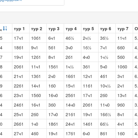
тур 1
тур 2
тур 3
тур 4
тур 5
тур 6
тур 7
О
ч
5
17ч1
10б1
6ч1
4б½
2ч½
3б½
11ч1
5
4
18б1
9ч1
5б1
3ч0
1б½
7ч1
6б0
4
7
19ч1
12б1
8ч1
2б1
4ч0
1ч½
5б0
4
8
20б1
11ч1
15б1
1ч½
3б1
5ч0
10б0
4
6
21ч1
13б1
2ч0
16б1
12ч1
4б1
3ч1
6
9
22б1
14ч1
1б0
15ч1
11б1
10ч½
2ч1
5
6
23ч1
15б0
16ч0
25б1
17ч1
2б0
13ч1
4
4
24б1
16ч1
3б0
14ч0
20б1
11ч0
9б0
3
4
25ч1
2б0
17ч0
21б1
19ч1
16б½
8ч1
4
0
26б1
1ч0
18б1
24ч1
14б1
6б½
4ч1
5
4
27ч1
4б0
19ч1
17б1
6ч0
8б1
1б0
4