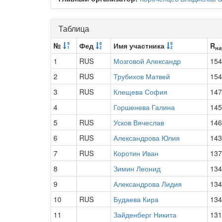
Таблица
№
Фед
Имя участника
R
на
1
RUS
Мозговой Александр
154
2
RUS
Трубихов Матвей
154
3
RUS
Клещева София
147
4
Горшенева Галина
145
5
RUS
Усков Вячеслав
146
6
RUS
Александрова Юлия
143
7
RUS
Коротин Иван
137
8
Зимин Леонид
134
9
Александрова Лидия
134
10
RUS
Будаева Кира
134
11
Зайденберг Никита
131