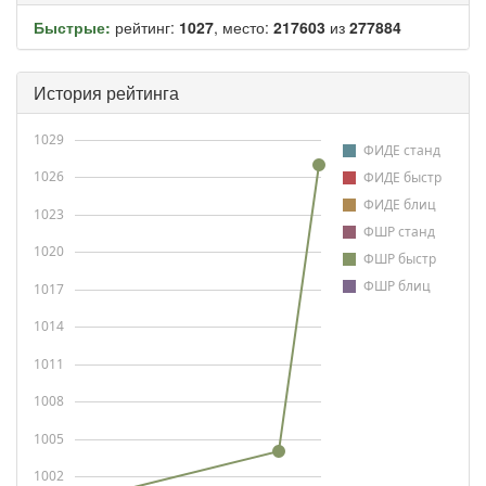
Быстрые:
рейтинг:
1027
, место:
217603
из
277884
История рейтинга
1029
ФИДЕ станд
1026
ФИДЕ быстр
ФИДЕ блиц
1023
ФШР станд
1020
ФШР быстр
ФШР блиц
1017
1014
1011
1008
1005
1002