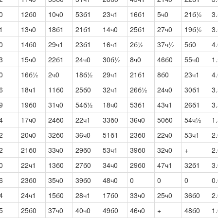
0
12б0
10ч0
53б1
23ч1
16б1
5ч0
21б½
3
1
13ч0
18б1
21б1
14ч0
25б1
27ч0
19б½
3
0
14б0
29ч1
23б1
16ч1
2б½
37ч½
5б0
4
3
15ч0
22б1
24ч0
30б½
8ч0
46б0
55ч0
1
0
16б½
2ч0
18б½
29ч1
21б1
8б0
23ч1
4
6
18ч1
11б0
25б0
32ч1
26б½
24ч0
30б1
3
9
19б0
31ч0
54б½
18ч0
53б1
43ч1
26б1
3
4
17ч0
24б0
22ч1
33б0
36ч0
50б0
54ч½
1
2
20ч0
32б0
36ч0
51б1
23б0
22ч0
53ч1
2
2
21б0
33ч0
29б0
53ч1
39б0
32ч0
+
2
0
22ч1
13б0
27б0
34ч0
29б0
47ч1
32б1
3
6
23б0
35ч0
39б0
48ч0
0
0
0
0
4
24ч1
15б0
28ч1
17б0
33ч0
25ч0
36б0
2
5
25б0
37ч0
40ч0
49б0
46ч0
+
48б0
1