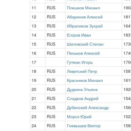
11
RUS
Плешков Михаил
190
12
RUS
Абаринов Алексей
181
13
RUS
Ибрагимов Зухраб
164
14
RUS
Егоров Иван
183
15
RUS
Шиловский Степан
173
16
RUS
Пеньков Алексей
174
17
Гутман Игорь
170
18
RUS
Левитский Петр
158
19
RUS
Красников Михаил
161
20
RUS
Дудкина Ульяна
192
21
RUS
Сладков Андрей
154
22
RUS
Дубинский Александр
156
23
RUS
Мороз Юрий
152
24
RUS
Гневышев Виктор
158