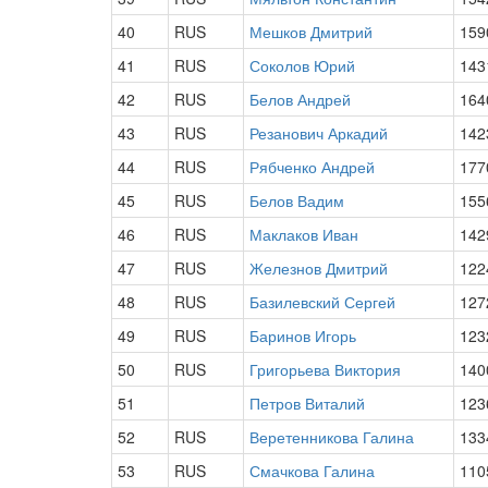
40
RUS
Мешков Дмитрий
159
41
RUS
Соколов Юрий
143
42
RUS
Белов Андрей
164
43
RUS
Резанович Аркадий
142
44
RUS
Рябченко Андрей
177
45
RUS
Белов Вадим
155
46
RUS
Маклаков Иван
142
47
RUS
Железнов Дмитрий
122
48
RUS
Базилевский Сергей
127
49
RUS
Баринов Игорь
123
50
RUS
Григорьева Виктория
140
51
Петров Виталий
123
52
RUS
Веретенникова Галина
133
53
RUS
Смачкова Галина
110