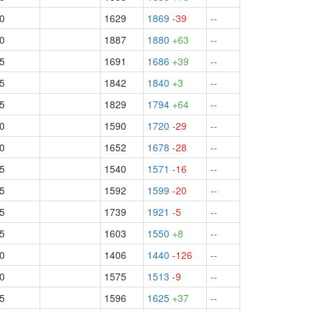
.0
1629
1869
-39
--
.0
1887
1880
+63
--
.5
1691
1686
+39
--
.5
1842
1840
+3
--
.5
1829
1794
+64
--
.0
1590
1720
-29
--
.0
1652
1678
-28
--
.5
1540
1571
-16
--
.5
1592
1599
-20
--
.5
1739
1921
-5
--
.5
1603
1550
+8
--
.0
1406
1440
-126
--
.0
1575
1513
-9
--
.5
1596
1625
+37
--