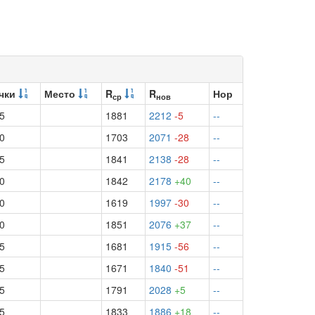
чки
Место
R
R
Нор
ср
нов
.5
1881
2212
-5
--
.0
1703
2071
-28
--
.5
1841
2138
-28
--
.0
1842
2178
+40
--
.0
1619
1997
-30
--
.0
1851
2076
+37
--
.5
1681
1915
-56
--
.5
1671
1840
-51
--
.5
1791
2028
+5
--
.5
1833
1886
+18
--