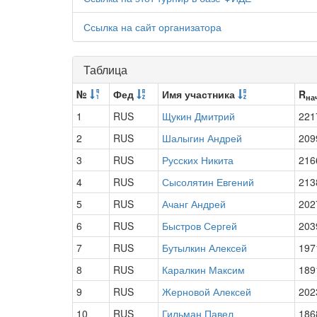
Ссылка на сайт организатора
Таблица
№
Фед
Имя участника
R
на
1
RUS
Щукин Дмитрий
221
2
RUS
Шалыгин Андрей
209
3
RUS
Русских Никита
216
4
RUS
Сысолятин Евгений
213
5
RUS
Ачанг Андрей
202
6
RUS
Быстров Сергей
203
7
RUS
Бутылкин Алексей
197
8
RUS
Каралкин Максим
189
9
RUS
Жерновой Алексей
202
10
RUS
Гильман Павел
186