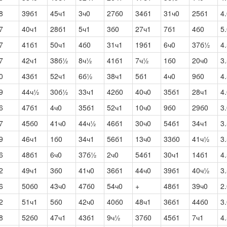
8
39б1
45ч1
3ч0
27б0
34б1
31ч0
25б1
4
7
40ч1
28б1
5ч1
3б0
27ч1
7б1
4б0
5
7
41б1
50ч1
4б0
31ч1
19б1
6ч0
37б½
4
7
42ч1
38б½
8ч½
41б1
7ч½
1б0
20ч0
3
0
43б1
52ч1
6б½
38ч1
5б1
4ч0
9б0
4
9
44ч½
30б½
33ч1
42б0
40ч0
35б1
28ч1
4
6
47б1
4ч0
35б1
52ч1
10ч0
9б0
29б0
3
7
45б0
41ч0
44ч½
46б1
30ч0
54б1
34ч1
3
9
46ч1
1б0
34ч1
56б1
13ч0
33б0
41ч½
3
6
48б1
6ч0
37б½
2ч0
54б1
30ч1
14б1
4
2
49ч1
3б0
41ч0
36б1
44ч0
39б1
40ч½
3
6
50б0
43ч0
47б0
54ч0
+
48б1
39ч0
2
2
51ч1
5б0
42ч0
40б0
48ч1
36б1
44б0
3
8
52б0
47ч1
43б1
9ч½
37б0
45б1
7ч1
4