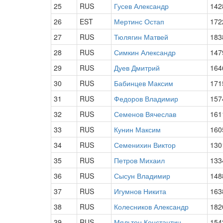
25
RUS
Гусев Александр
142
26
EST
Мертинс Остап
172
27
RUS
Тюлягин Матвей
183
28
RUS
Симкин Александр
147
29
RUS
Дуев Дмитрий
164
30
RUS
Бабинцев Максим
171
31
RUS
Федоров Владимир
157
32
RUS
Семенов Вячеслав
161
33
RUS
Кунин Максим
160
34
RUS
Семенихин Виктор
130
35
RUS
Петров Михаил
133
36
RUS
Сысун Владимир
148
37
RUS
Игумнов Никита
163
38
RUS
Колесников Александр
182
39
RUS
Мяльтон Константин
154