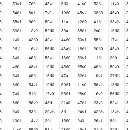
8
53ч1
7б0
45ч1
5б0
41ч0
52б1
11ч0
3
2
54б1
8ч1
7ч0
10б0
45ч½
38б0
46ч0
2
8
55ч1
9б0
50ч1
11ч1
12б0
41б1
33ч½
4
9
56б1
12ч0
52б0
39ч1
35б1
2ч0
16б0
3
6
1ч0
42б0
49ч1
44б0
50ч1
55б1
17ч1
4
5
2б½
16ч½
56б0
43ч½
18б1
20б0
45ч0
2
4
3ч0
46б1
55ч1
13б0
56ч1
11б1
2б0
4
1
4б0
48ч1
10б0
45б0
55ч0
49б1
50ч0
2
5
5ч0
49б1
16б0
47ч1
52б1
19ч1
27б½
4
1
6б0
54ч1
19б0
50б1
11ч0
56ч½
18б0
2
4
7ч0
51б1
17ч0
55б1
28ч0
16ч0
56б0
2
8
8б0
56ч0
48б1
21ч0
47б1
23ч0
52ч1
3
8
9ч0
53б1
20ч½
8б1
24ч1
42б½
13ч½
4
0
10б1
14ч½
2б1
15б0
9ч0
26ч1
8б1
4
2
11ч0
55б0
51ч1
28б0
49ч1
21ч0
22б1
3