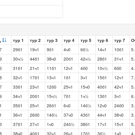
тур 1
тур 2
тур 3
тур 4
тур 5
тур 6
тур 7
О
ч
7
29б1
19ч1
9б1
4ч0
6б½
14ч1
10б1
5
9
30ч½
44б1
38ч0
20б1
42ч½
28б1
31ч1
5
6
31б1
21ч1
11б1
12ч1
4б0
10ч½
6б0
4
8
32ч1
17б1
13ч1
1б1
3ч1
15б1
12ч1
7
7
33б1
23ч1
12б0
25ч1
15ч0
40б1
42ч1
5
9
34ч1
20б1
15ч½
7б1
1ч½
13б1
3ч1
6
1
35б1
25ч1
26б1
6ч0
14б½
12ч0
24б0
3
1
36ч1
26б0
14б½
37ч0
43б1
44ч1
38ч0
3
3
37б1
27ч1
1ч0
24б½
38б1
17ч1
15ч1
5
8
38ч0
40б1
32ч1
26ч1
17б1
3б½
1ч0
4