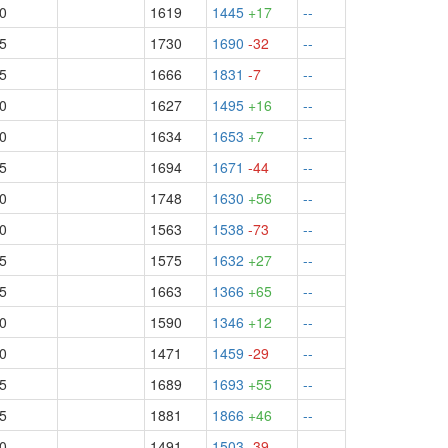
.0
1619
1445
+17
--
.5
1730
1690
-32
--
.5
1666
1831
-7
--
.0
1627
1495
+16
--
.0
1634
1653
+7
--
.5
1694
1671
-44
--
.0
1748
1630
+56
--
.0
1563
1538
-73
--
.5
1575
1632
+27
--
.5
1663
1366
+65
--
.0
1590
1346
+12
--
.0
1471
1459
-29
--
.5
1689
1693
+55
--
.5
1881
1866
+46
--
.0
1491
1503
-39
--