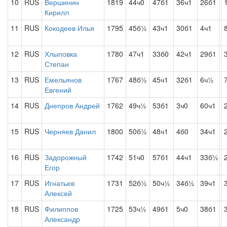
10
RUS
Вершинин
1819
44ч0
47б1
36ч1
26б1
Кирилл
11
RUS
Кокодеев Илья
1795
45б½
43ч1
30б1
4ч1
12
RUS
Хлыповка
1780
47ч1
33б0
42ч1
29б1
Степан
13
RUS
Емельянов
1767
48б½
45ч1
32б1
6ч½
Евгений
14
RUS
Днепров Андрей
1762
49ч½
53б1
3ч0
60ч1
15
RUS
Черняев Данил
1800
50б½
48ч1
4б0
34ч1
16
RUS
Задорожный
1742
51ч0
57б1
44ч1
33б½
Егор
17
RUS
Игнатьев
1731
52б½
50ч½
34б½
39ч1
Алексей
18
RUS
Филиппов
1725
53ч½
49б1
5ч0
38б1
Александр