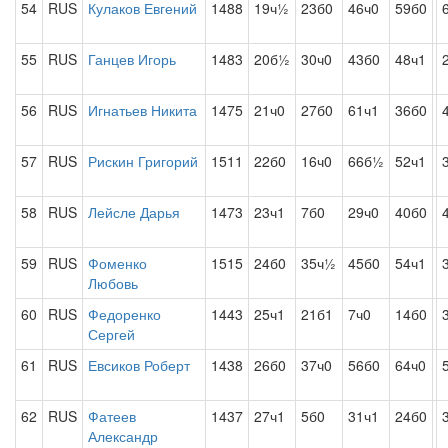
54
RUS
Кулаков Евгений
1488
19ч½
23б0
46ч0
59б0
55
RUS
Ганцев Игорь
1483
20б½
30ч0
43б0
48ч1
56
RUS
Игнатьев Никита
1475
21ч0
27б0
61ч1
36б0
57
RUS
Рискин Григорий
1511
22б0
16ч0
66б½
52ч1
58
RUS
Лейсле Дарья
1473
23ч1
7б0
29ч0
40б0
59
RUS
Фоменко
1515
24б0
35ч½
45б0
54ч1
Любовь
60
RUS
Федоренко
1443
25ч1
21б1
7ч0
14б0
Сергей
61
RUS
Евсиков Роберт
1438
26б0
37ч0
56б0
64ч0
62
RUS
Фатеев
1437
27ч1
5б0
31ч1
24б0
Александр