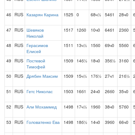
46
RUS
Казарян Карина
1525
0
68ч½
54б1
28ч0
47
RUS
Шевяков
1517
12б0
10ч0
64б1
23б0
Николай
48
RUS
Герасимов
1511
13ч½
15б0
69ч0
55б0
Елисей
49
RUS
Постевой
1509
14б½
18ч0
35б½
31б0
Тимофей
50
RUS
Дрябин Максим
1509
15ч½
17б½
27ч1
21б½
51
RUS
Гетс Николас
1503
16б1
24ч0
26б0
35ч0
52
RUS
Али Мохаммед
1498
17ч½
19б0
38ч0
57б0
53
RUS
Головатенко Ева
1498
18б½
14ч0
39б0
66ч0