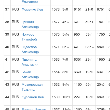
Елизавета
37
RUS
Фоменко Лев
1578
3ч0
61б1
21ч0
67б1
38
RUS
Гришин
1577
4б½
6ч0
52б1
18ч0
Александр
39
RUS
Чегуров
1575
5ч½
9б0
53ч1
17б0
Тимофей
40
RUS
Гидаспов
1571
6б½
4ч0
68б½
58ч1
Александр
41
RUS
Пшенина
1563
7ч0
63б1
23ч1
19б0
Анастасия
42
RUS
Бакай
1554
8б0
66ч1
12б0
63ч0
Александр
43
RUS
Мозолевская
1532
9ч½
11б0
55ч1
20ч0
Татьяна
44
RUS
Курланов Лев
1530
10б1
22ч0
16б0
68ч1
45
RUS
Езекян Шалико
1557
11ч½
13б0
59ч1
27б½