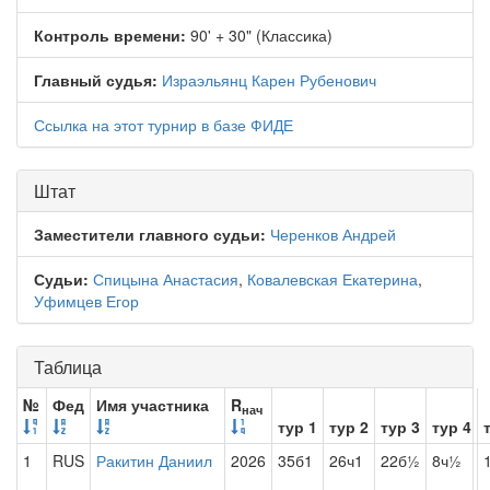
Контроль времени:
90' + 30" (Классика)
Главный судья:
Израэльянц Карен Рубенович
Ссылка на этот турнир в базе ФИДЕ
Штат
Заместители главного судьи:
Черенков Андрей
Судьи:
Спицына Анастасия
,
Ковалевская Екатерина
,
Уфимцев Егор
Таблица
№
Фед
Имя участника
R
нач
тур 1
тур 2
тур 3
тур 4
1
RUS
Ракитин Даниил
2026
35б1
26ч1
22б½
8ч½