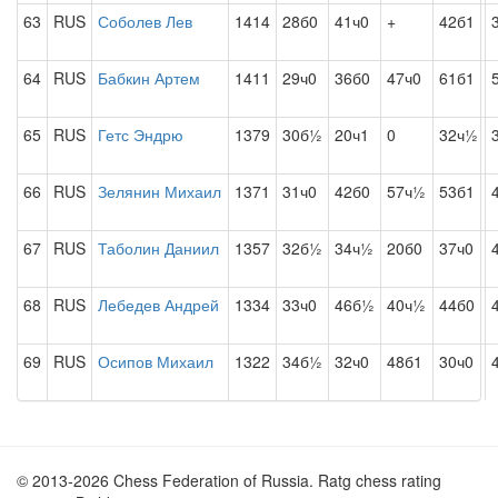
63
RUS
Соболев Лев
1414
28б0
41ч0
+
42б1
64
RUS
Бабкин Артем
1411
29ч0
36б0
47ч0
61б1
65
RUS
Гетс Эндрю
1379
30б½
20ч1
0
32ч½
66
RUS
Зелянин Михаил
1371
31ч0
42б0
57ч½
53б1
67
RUS
Таболин Даниил
1357
32б½
34ч½
20б0
37ч0
68
RUS
Лебедев Андрей
1334
33ч0
46б½
40ч½
44б0
69
RUS
Осипов Михаил
1322
34б½
32ч0
48б1
30ч0
© 2013-2026 Chess Federation of Russia. Ratg chess rating