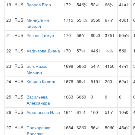
19
RUS
Здоров Егор
1721
54б½
52ч1
6б½
41ч1
20
RUS
Миннуллин
1715
55ч½
65б0
67ч1
43б1
Кирилл
21
RUS
Ризоев Тимур
1701
56б1
60ч0
37б1
50ч½
22
RUS
Хафизова Диана
1701
57ч1
44б1
1ч½
5б0
23
RUS
Богомазов
1698
58б0
54ч1
41б0
47ч1
Михаил
24
RUS
Коняев Кирилл
1676
59ч1
51б1
2б0
62ч1
25
RUS
Васильева
1663
60б0
0
0
0
Александра
26
RUS
Афанасьев Илья
1641
61ч1
1б0
51ч1
10ч0
27
RUS
Прохоренко
1654
62б0
56ч1
50б0
45ч½
Ярослав