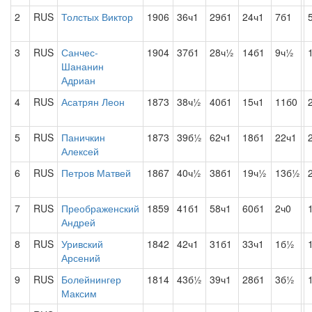
2
RUS
Толстых Виктор
1906
36ч1
29б1
24ч1
7б1
3
RUS
Санчес-
1904
37б1
28ч½
14б1
9ч½
Шананин
Адриан
4
RUS
Асатрян Леон
1873
38ч½
40б1
15ч1
11б0
5
RUS
Паничкин
1873
39б½
62ч1
18б1
22ч1
Алексей
6
RUS
Петров Матвей
1867
40ч½
38б1
19ч½
13б½
7
RUS
Преображенский
1859
41б1
58ч1
60б1
2ч0
Андрей
8
RUS
Уривский
1842
42ч1
31б1
33ч1
1б½
Арсений
9
RUS
Болейнингер
1814
43б½
39ч1
28б1
3б½
Максим