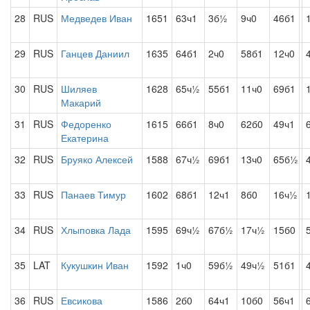
28
RUS
Медведев Иван
1651
63ч1
3б½
9ч0
46б1
29
RUS
Ганцев Даниил
1635
64б1
2ч0
58б1
12ч0
30
RUS
Шиляев
1628
65ч½
55б1
11ч0
69б1
Макарий
31
RUS
Федоренко
1615
66б1
8ч0
62б0
49ч1
Екатерина
32
RUS
Бруяко Алексей
1588
67ч½
69б1
13ч0
65б½
33
RUS
Панаев Тимур
1602
68б1
12ч1
8б0
16ч½
34
RUS
Хлыповка Лада
1595
69ч½
67б½
17ч½
15б0
35
LAT
Кукушкин Иван
1592
1ч0
59б½
49ч½
51б1
36
RUS
Евсикова
1586
2б0
64ч1
10б0
56ч1