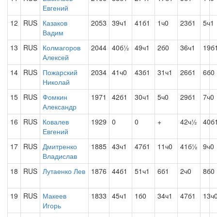
Евгений
12
RUS
Казаков
2053
39ч1
41б1
1ч0
23б1
5ч1
Вадим
13
RUS
Колмагоров
2044
40б½
49ч1
2б0
36ч1
19б
Алексей
14
RUS
Пожарский
2034
41ч0
43б1
31ч1
26б1
6б0
Николай
15
RUS
Фомкин
1971
42б1
30ч1
5ч0
29б1
7ч0
Александр
16
RUS
Ковалев
1929
0
0
+
42ч½
40б
Евгений
17
RUS
Дмитренко
1885
43ч1
47б1
11ч0
41б½
9ч0
Владислав
18
RUS
Лутаенко Лев
1876
44б1
51ч1
6б1
2ч0
8б0
19
RUS
Макеев
1833
45ч1
1б0
34ч1
47б1
13ч
Игорь