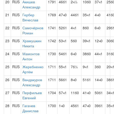
20
RUS
Акишев
1791
46б1
2ч½
10б0
37ч1
25б
Александр
21
RUS
Гербер
1769
47ч0
44б1
35ч1
4ч0
41б
Вячеслав
22
RUS
Самочёрнов
1741
52б1
4ч1
8б0
6ч0
29б
Роман
23
RUS
Храмушкин
1742
53ч1
5б0
39ч1
12ч0
30б
Никита
24
RUS
Мамонтов
1730
54б1
6ч0
38б0
44ч1
31б
Антон
25
RUS
Жеребненко
1711
55ч1
7б½
9ч1
3б0
20ч
Артём
26
RUS
Вандакуров
1711
56б1
8ч0
51б1
14ч0
38б
Александр
27
RUS
Перфильев
1704
57ч1
11б0
41ч0
50б1
34ч
Евгений
28
RUS
Гагачев
1700
1ч0
45б1
47ч0
39б1
35ч
Данислав