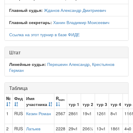
Главный судья:
Жданов Александр Дмитриевич
Главный секретарь:
Ханин Владимир Моисеевич
Ссылка на этот турнир в базе ФИДЕ
Штат
Линейные судьи:
Перешеин Александр
,
Крестьянов
Герман
Таблица
№
Фед
Имя
R
нач
участника
тур 1
тур 2
тур 3
тур 4
тур 
1
RUS
Кезин Роман
2567
28б1
19ч1
12б1
8ч1
11б
2
RUS
Латыев
2228
29ч1
20б½
13ч1
18б1
4ч0