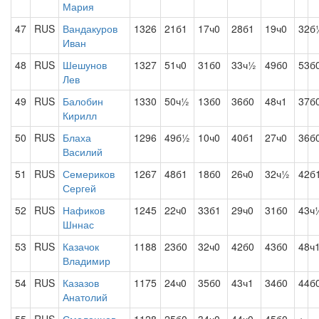
Мария
47
RUS
Вандакуров
1326
21б1
17ч0
28б1
19ч0
32б
Иван
48
RUS
Шешунов
1327
51ч0
31б0
33ч½
49б0
53б
Лев
49
RUS
Балобин
1330
50ч½
13б0
36б0
48ч1
37б
Кирилл
50
RUS
Блаха
1296
49б½
10ч0
40б1
27ч0
36б
Василий
51
RUS
Семериков
1267
48б1
18б0
26ч0
32ч½
42б
Сергей
52
RUS
Нафиков
1245
22ч0
33б1
29ч0
31б0
43ч
Шннас
53
RUS
Казачок
1188
23б0
32ч0
42б0
43б0
48ч
Владимир
54
RUS
Казазов
1175
24ч0
35б0
43ч1
34б0
44б
Анатолий