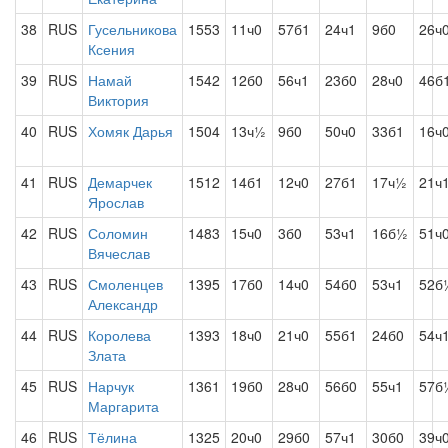
38
RUS
Гусельникова
1553
11ч0
57б1
24ч1
9б0
26ч
Ксения
39
RUS
Намай
1542
12б0
56ч1
23б0
28ч0
46б
Виктория
40
RUS
Хомяк Дарья
1504
13ч½
9б0
50ч0
33б1
16ч
41
RUS
Демарчек
1512
14б1
12ч0
27б1
17ч½
21ч
Ярослав
42
RUS
Соломин
1483
15ч0
3б0
53ч1
16б½
51ч
Вячеслав
43
RUS
Смоленцев
1395
17б0
14ч0
54б0
53ч1
52б
Александр
44
RUS
Королева
1393
18ч0
21ч0
55б1
24б0
54ч
Злата
45
RUS
Нарчук
1361
19б0
28ч0
56б0
55ч1
57б
Маргарита
46
RUS
Тёлина
1325
20ч0
29б0
57ч1
30б0
39ч