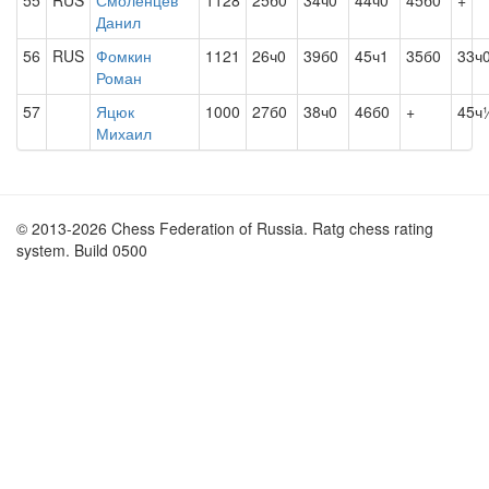
55
RUS
Смоленцев
1128
25б0
34ч0
44ч0
45б0
+
Данил
56
RUS
Фомкин
1121
26ч0
39б0
45ч1
35б0
33ч
Роман
57
Яцюк
1000
27б0
38ч0
46б0
+
45ч
Михаил
© 2013-2026 Chess Federation of Russia. Ratg chess rating
system. Build 0500