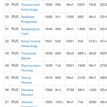
29
RUS
Пшеничный
1680
2б0
46ч1
52б1
15ч0
22ч
Александр
30
RUS
Крайнев
1660
3ч1
15б0
4б0
46ч1
23ч
Владимир
31
RUS
Вандакуров
1646
4б0
48ч1
14б0
52ч1
24ч
Глеб
32
RUS
Капустников
1647
5ч0
53б1
3ч0
51б½
47ч
Александр
33
RUS
Тюкалова
1630
6б0
52ч0
48б½
40ч0
56б
Дарья
34
RUS
Мартынович
1630
7ч0
55б1
19б0
54ч1
27б
Леонид
35
RUS
Зимов
1618
8б0
54ч1
21б0
56ч1
28б
Никита
36
RUS
Мешков
1584
9ч½
37б0
49ч1
13б0
50ч
Михаил
37
RUS
Зимова
1583
10б½
36ч1
7ч0
20б0
49ч
Екатерина