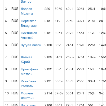
Виктор
3
RUS
Лавров
2201
30б0
42ч1
32б1
25ч1
10б
Максим
4
RUS
Пермяков
2181
31ч1
22б0
30ч1
21б1
2б1
Владимир
5
RUS
Постников
2181
32б1
23ч1
15б1
11ч0
12б
Алексей
6
RUS
Чугуев Антон
2150
33ч1
24б1
18ч0
22б1
14ч
7
RUS
Латыев
2135
34б1
25ч½
37б1
10ч½
15б
Юрий
8
RUS
Прокофьев
2132
35ч1
26б1
22ч1
1б0
18ч
Матвей
9
RUS
Исанбаев
2131
36б½
40ч1
25б0
38ч1
17б
Рамиль
10
RUS
Фомкин
2114
37ч½
50б1
20ч1
7б½
3ч0
Дмитрий
11
RUS
Васильев
2106
38б1
27ч1
17б1
5б1
1ч0