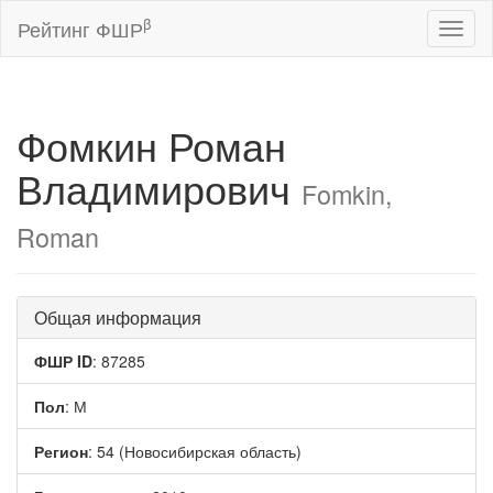
β
Рейтинг ФШР
Toggl
naviga
Фомкин Роман
Владимирович
Fomkin,
Roman
Общая информация
ФШР ID
: 87285
Пол
: М
Регион
: 54 (Новосибирская область)