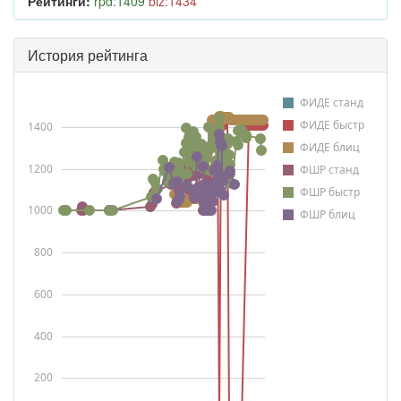
Рейтинги:
rpd:1409
blz:1434
История рейтинга
ФИДЕ станд
ФИДЕ быстр
1400
ФИДЕ блиц
1200
ФШР станд
ФШР быстр
1000
ФШР блиц
800
600
400
200