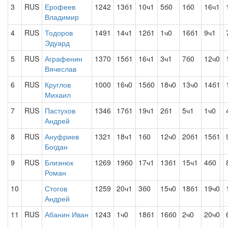
3
RUS
Ерофеев
1242
13б1
10ч1
5б0
1б0
16ч1
Владимир
4
RUS
Тодоров
1491
14ч1
12б1
1ч0
16б1
9ч1
Эдуард
5
RUS
Аграфенин
1370
15б1
16ч1
3ч1
7б0
12ч0
Вячеслав
6
RUS
Круглов
1000
16ч0
15б0
18ч0
13ч0
14б1
Михаил
7
RUS
Пастухов
1346
17б1
19ч1
2б1
5ч1
1ч0
Андрей
8
RUS
Ануфриев
1321
18ч1
1б0
12ч0
20б1
15б1
Богдан
9
RUS
Близнюк
1269
19б0
17ч1
13б1
15ч1
4б0
Роман
10
Стогов
1259
20ч1
3б0
15ч0
18б1
19ч0
Андрей
11
RUS
Абанин Иван
1243
1ч0
18б1
16б0
2ч0
20ч0