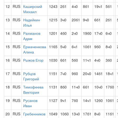
12
RUS
Каширский
1243
2б1
4ч0
8б1
19ч1
5б1
Михаил
13
RUS
Надейкин
1215
3ч0
20б1
9ч0
6б1
2б1
Илья
14
RUS
Рахманов
1201
4б0
2ч0
19б0
17ч0
6ч0
Адам
15
RUS
Ермаченкова
1165
5ч0
6ч1
10б1
9б0
8ч0
Алина
16
RUS
Рыжов Егор
1030
6б1
5б0
11ч1
4ч0
3б0
17
RUS
Рубцов
1151
7ч0
9б0
20ч0
14б1
18ч1
Григорий
18
RUS
Тимофеева
1131
8б0
11ч0
6б1
10ч0
17б0
Виктория
19
RUS
Русанов
1127
9ч1
7б0
14ч1
12б0
10б1
Иван
20
RUS
Гребенников
1049
10б0
13ч0
17б1
8ч0
11б1