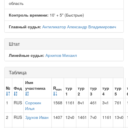
область
Контроль времени:
10' + 5" (Быстрые)
Главный судья:
Антиликатор Александр Владимирович
Штат
Линейные судьи:
Архипов Михаил
Таблица
Имя
№
Фед
участника
R
тур
тур
тур
тур
тур
нач
1
2
3
4
5
1
RUS
Сорокин
1568
11б1
8ч1
4б1
3ч1
7б1
Илья
2
RUS
Здухов Иван
1407
12ч0
14б1
7ч0
11б1
13ч0