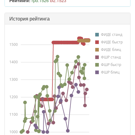
Рейтинги:
rpd:1526
blz:1523
История рейтинга
ФИДЕ станд
ФИДЕ быстр
1500
ФИДЕ блиц
ФШР станд
1400
ФШР быстр
ФШР блиц
1300
1200
1100
1000