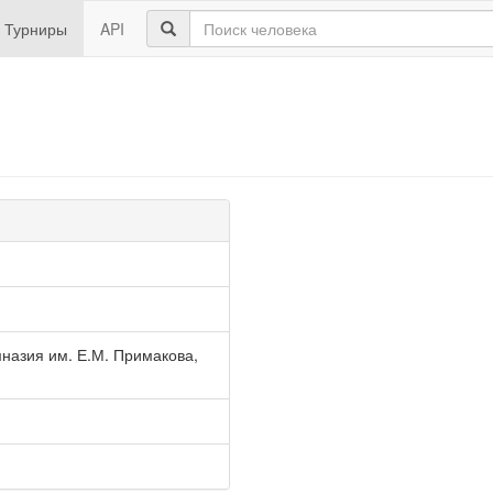
Турниры
API
назия им. Е.М. Примакова,