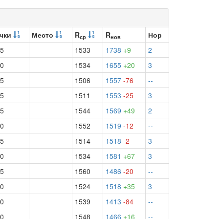
чки
Место
R
R
Нор
ср
нов
.5
1533
1738
+9
2
.0
1534
1655
+20
3
.5
1506
1557
-76
--
.5
1511
1553
-25
3
.5
1544
1569
+49
2
.0
1552
1519
-12
--
.5
1514
1518
-2
3
.0
1534
1581
+67
3
.5
1560
1486
-20
--
.0
1524
1518
+35
3
.0
1539
1413
-84
--
.0
1548
1466
+16
--