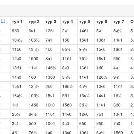
тур 1
тур 2
тур 3
тур 4
тур 5
тур 6
тур 7
О
9
9б0
6ч1
12б1
2ч1
14б1
5ч1
8ч½
5
5
10ч½
16б½
7ч1
1б0
15ч1
13б1
14ч1
5
3
11б0
13ч½
4б0
6б½
9ч½
15ч0
16б1
2
8
12ч0
15б0
3ч1
11б1
7б½
16ч1
5б0
3
0
13б1
11ч1
14б½
8ч0
16б1
1б0
4ч1
4
1
14ч0
1б0
13б0
3ч½
11ч1
12б½
9ч1
3
0
15б1
12ч½
2б0
16б½
4ч½
10ч0
11б1
3
4
16ч½
10б½
15ч1
5б1
13ч½
14ч1
1б½
5
6
1ч1
14б0
16ч0
15б0
3б½
11ч1
6б0
2
3
2б½
8ч½
11б1
14ч0
12ч0
7б1
13ч1
4
7
3ч1
5б0
10ч0
4ч0
6б0
9б0
7ч0
1
0
4б1
7б½
1ч0
13ч0
10б1
6ч½
15б0
3