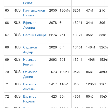
Ренат
65
RUS
Гилязитдинов
2050
130ч½
82б1
47ч1
21б1
Никита
66
RUS
Ефимов
2078
6ч1
132б1
34ч1
30б1
Леонид
67
RUS
Сафин Роберт
2274
7б1
133ч1
35б1
33ч1
68
RUS
Садыков
2028
8ч1
134б1
148ч1
32б½
Айдар
69
RUS
Новиков
2093
9б1
135ч1
149б1
153ч
Роман
70
RUS
Османов
1673
120б1
95ч0
86б1
45ч0
Данис
71
RUS
Валитов
1417
118ч1
94б0
128б0
11б1
Ансель
72
RUS
Валитов
1423
85ч1
46б1
80ч0
15ч0
Радель