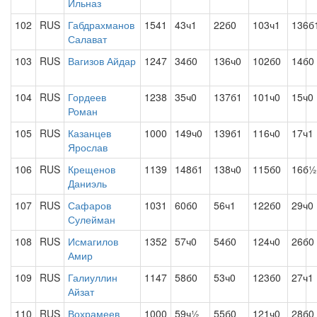
Ильназ
102
RUS
Габдрахманов
1541
43ч1
22б0
103ч1
136б
Салават
103
RUS
Вагизов Айдар
1247
34б0
136ч0
102б0
14б0
104
RUS
Гордеев
1238
35ч0
137б1
101ч0
15ч0
Роман
105
RUS
Казанцев
1000
149ч0
139б1
116ч0
17ч1
Ярослав
106
RUS
Крещенов
1139
148б1
138ч0
115б0
16б½
Даниэль
107
RUS
Сафаров
1031
60б0
56ч1
122б0
29ч0
Сулейман
108
RUS
Исмагилов
1352
57ч0
54б0
124ч0
26б0
Амир
109
RUS
Галиуллин
1147
58б0
53ч0
123б0
27ч1
Айзат
110
RUS
Вохрамеев
1000
59ч½
55б0
121ч0
28б0