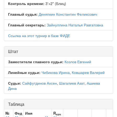
Контроль времени:
3'+2" (Блиц)
Главный судья:
Деняпкин Константин Феликсович
Главный секретарь:
Зайнуллина Наталья Равгатовна
Ссылка на этот турнир в базе ФИДЕ
Штат
Заместители главного судьи:
Козлов Евгений
Линейные судьи:
Чибикова Ирина
,
Ковшарев Валерий
Судьи:
Сайфутдинов Ахсен
,
Шагалиев Азат
,
Ашиева
Дина
Таблица
№
Фед
Имя
R
нач