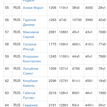
Родион
55
RUS
Алиев Марат
1206
110ч1
38ч0
40б0
28ч1
56
RUS
Гарипов
1263
47ч0
107б0
39б0
42ч0
Данияр
57
RUS
Максимов
2081
108б1
45ч1
43ч1
76б0
Сергей
58
RUS
Салахов
1775
109ч1
46б½
41б½
77ч0
Ильсур
59
RUS
Вторушин
1245
110б½
44ч0
40ч1
78б0
Константин
60
RUS
Латыйпов
1309
107ч1
47б0
42б0
79ч1
Самат
62
RUS
Кичубаев
2296
127б1
81ч½
45б1
18ч0
Камиль
63
RUS
Габитов
2216
128ч1
80б1
46ч1
19б0
Руслан
64
RUS
Гавариев
2191
129б1
83ч1
44б½
20ч1