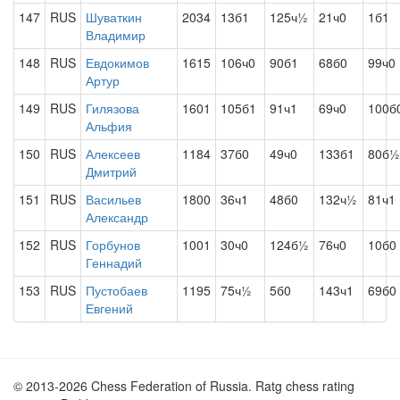
147
RUS
Шуваткин
2034
13б1
125ч½
21ч0
1б1
Владимир
148
RUS
Евдокимов
1615
106ч0
90б1
68б0
99ч0
Артур
149
RUS
Гилязова
1601
105б1
91ч1
69ч0
100б
Альфия
150
RUS
Алексеев
1184
37б0
49ч0
133б1
80б½
Дмитрий
151
RUS
Васильев
1800
36ч1
48б0
132ч½
81ч1
Александр
152
RUS
Горбунов
1001
30ч0
124б½
76ч0
10б0
Геннадий
153
RUS
Пустобаев
1195
75ч½
5б0
143ч1
69б0
Евгений
© 2013-2026 Chess Federation of Russia. Ratg chess rating