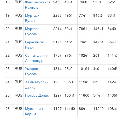
18
RUS
Файзрахманов
2459
48ч1
76б0
95ч1
62б1
Рамиль
19
RUS
Муртазин
2238
49б1
77ч1
94б½
63ч1
Булат
20
RUS
Муртазин
2214
50ч1
78б1
146ч1
64б0
Руслан
21
RUS
Герасимов
2125
51б1
79ч1
147б1
65ч0
Иван
22
RUS
Сунгатуллин
1737
97б+
102ч1
2б1
141ч
Александр
23
RUS
Умаров
1314
98ч0
101б1
4ч0
140б
Руслан
24
RUS
Хамматуллин
1260
99б0
115ч1
3б0
142ч
Данис
25
RUS
Петров Денис
1297
100ч1
116б0
5ч½
143б
26
RUS
Мустафин
1127
141б0
86ч1
112б0
108ч
Карим