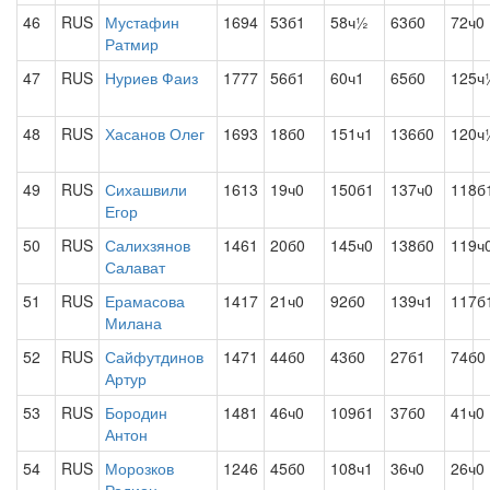
46
RUS
Мустафин
1694
53б1
58ч½
63б0
72ч0
Ратмир
47
RUS
Нуриев Фаиз
1777
56б1
60ч1
65б0
125ч
48
RUS
Хасанов Олег
1693
18б0
151ч1
136б0
120ч
49
RUS
Сихашвили
1613
19ч0
150б1
137ч0
118б
Егор
50
RUS
Салихзянов
1461
20б0
145ч0
138б0
119ч
Салават
51
RUS
Ерамасова
1417
21ч0
92б0
139ч1
117б
Милана
52
RUS
Сайфутдинов
1471
44б0
43б0
27б1
74б0
Артур
53
RUS
Бородин
1481
46ч0
109б1
37б0
41ч0
Антон
54
RUS
Морозков
1246
45б0
108ч1
36ч0
26ч0