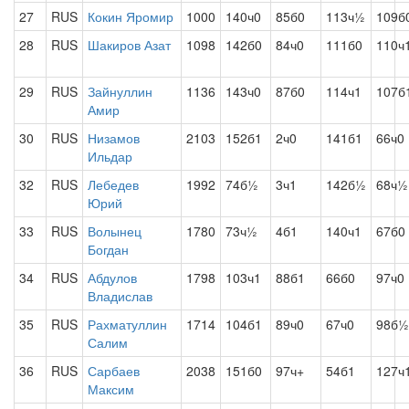
27
RUS
Кокин Яромир
1000
140ч0
85б0
113ч½
109б
28
RUS
Шакиров Азат
1098
142б0
84ч0
111б0
110ч
29
RUS
Зайнуллин
1136
143ч0
87б0
114ч1
107б
Амир
30
RUS
Низамов
2103
152б1
2ч0
141б1
66ч0
Ильдар
32
RUS
Лебедев
1992
74б½
3ч1
142б½
68ч½
Юрий
33
RUS
Волынец
1780
73ч½
4б1
140ч1
67б0
Богдан
34
RUS
Абдулов
1798
103ч1
88б1
66б0
97ч0
Владислав
35
RUS
Рахматуллин
1714
104б1
89ч0
67ч0
98б½
Салим
36
RUS
Сарбаев
2038
151б0
97ч+
54б1
127ч
Максим