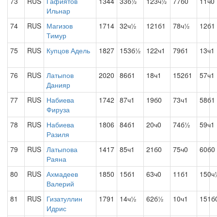
73
RUS
Гафиятов
1344
33б½
123ч½
77б0
11ч0
Ильнар
74
RUS
Магизов
1714
32ч½
121б1
78ч½
12б1
Тимур
75
RUS
Купцов Адель
1827
153б½
122ч1
79б1
13ч1
76
RUS
Латыпов
2020
86б1
18ч1
152б1
57ч1
Данияр
77
RUS
Набиева
1742
87ч1
19б0
73ч1
58б1
Фируза
78
RUS
Набиева
1806
84б1
20ч0
74б½
59ч1
Разиля
79
RUS
Латыпова
1417
85ч1
21б0
75ч0
60б0
Раяна
80
RUS
Ахмадеев
1850
15б1
63ч0
11б1
150ч
Валерий
81
RUS
Гизатуллин
1791
14ч½
62б½
10ч1
151б
Идрис