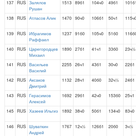
137
RUS
Залялов
1513
89б1
104ч0
49б1
101б
Рушан
138
RUS
Атласов Алик
1470
90ч0
106б1
50ч1
115ч
139
RUS
Ибрагимов
1237
91б0
105ч0
51б0
116б
Раффаел
140
RUS
Царегородцев
1890
27б1
41ч1
33б0
23ч½
Михаил
141
RUS
Васильев
2255
26ч1
43б1
30ч0
22б1
Василий
142
RUS
Аксаков
1132
28ч1
40б0
32ч½
24б1
Дмитрий
143
RUS
Герасимов
1692
29б1
42ч0
153б0
25ч1
Алексей
145
RUS
Хазеев Ильгиз
1892
38ч0
50б1
134ч0
83ч0
146
RUS
Шуваткин
1767
12ч½
126б1
20б0
3ч½
Андрей