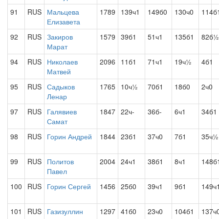
91
RUS
Мальцева
1789
139ч1
149б0
130ч0
114б
Елизавета
92
RUS
Закиров
1579
39б1
51ч1
135б1
82б½
Марат
94
RUS
Николаев
2096
11б1
71ч1
19ч½
4б1
Матвей
95
RUS
Садыков
1765
10ч½
70б1
18б0
2ч0
Ленар
97
RUS
Галявиев
1847
22ч-
36б-
6ч1
34б1
Самат
98
RUS
Горин Андрей
1844
23б1
37ч0
7б1
35ч½
99
RUS
Политов
2004
24ч1
38б1
8ч1
148б
Павел
100
RUS
Горин Сергей
1456
25б0
39ч1
9б1
149ч
101
RUS
Газизуллин
1297
41б0
23ч0
104б1
137ч