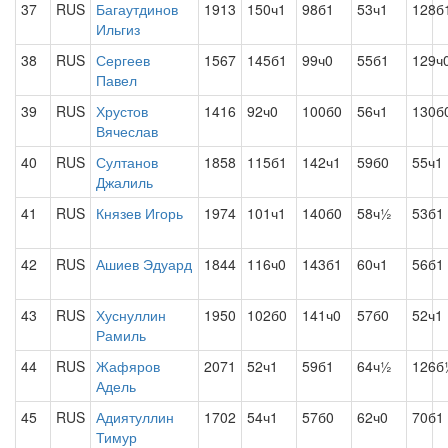
37
RUS
Багаутдинов
1913
150ч1
98б1
53ч1
128б
Ильгиз
38
RUS
Сергеев
1567
145б1
99ч0
55б1
129ч
Павел
39
RUS
Хрустов
1416
92ч0
100б0
56ч1
130б
Вячеслав
40
RUS
Султанов
1858
115б1
142ч1
59б0
55ч1
Джалиль
41
RUS
Князев Игорь
1974
101ч1
140б0
58ч½
53б1
42
RUS
Ашиев Эдуард
1844
116ч0
143б1
60ч1
56б1
43
RUS
Хуснуллин
1950
102б0
141ч0
57б0
52ч1
Рамиль
44
RUS
Жафяров
2071
52ч1
59б1
64ч½
126б
Адель
45
RUS
Адиятуллин
1702
54ч1
57б0
62ч0
70б1
Тимур