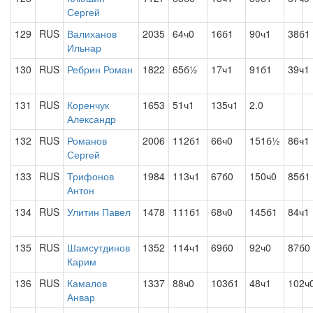
Сергей
129
RUS
Валиханов
2035
64ч0
16б1
90ч1
38б1
Ильнар
130
RUS
Ребрин Роман
1822
65б½
17ч1
91б1
39ч1
131
RUS
Коренчук
1653
51ч1
135ч1
2.0
Александр
132
RUS
Романов
2006
112б1
66ч0
151б½
86ч1
Сергей
133
RUS
Трифонов
1984
113ч1
67б0
150ч0
85б1
Антон
134
RUS
Улитин Павел
1478
111б1
68ч0
145б1
84ч1
135
RUS
Шамсутдинов
1352
114ч1
69б0
92ч0
87б0
Карим
136
RUS
Камалов
1337
88ч0
103б1
48ч1
102ч
Анвар