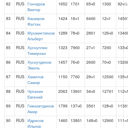
82
RUS
Гончаров
1652
17б1
65ч0
13б0
92ч½
Виктор
83
RUS
Баширов
1424
16ч1
64б0
12ч1
145б
Фаттах
84
RUS
Мухаметзянов
1289
78ч0
28б1
126ч0
134б
Альберт
85
RUS
Хуснуллин
1323
79б0
27ч1
72б0
133ч
Тимерхан
86
RUS
Хуснутдинов
1457
76ч0
26б0
70ч0
132б
Эмиль
87
RUS
Хамитов
1150
77б0
29ч1
125б0
135ч
Самир
88
RUS
Чупахин
2063
136б1
34ч0
127б1
112ч
Евгений
89
RUS
Гимазетдинов
1799
137ч0
35б1
128ч0
113б
Амир
90
RUS
Идрисов
1460
138б1
148ч0
129б0
111ч
Ильнур