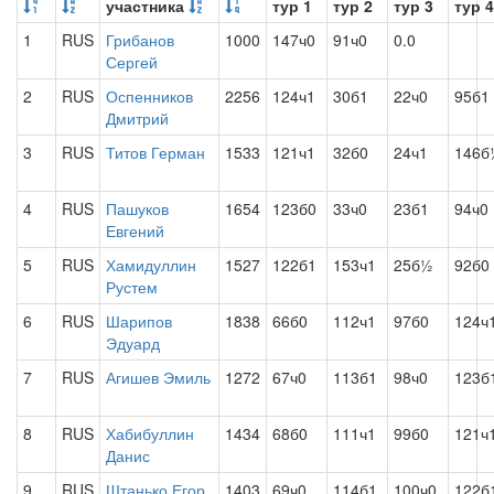
участника
тур 1
тур 2
тур 3
тур 4
1
RUS
Грибанов
1000
147ч0
91ч0
0.0
Сергей
2
RUS
Оспенников
2256
124ч1
30б1
22ч0
95б1
Дмитрий
3
RUS
Титов Герман
1533
121ч1
32б0
24ч1
146б
4
RUS
Пашуков
1654
123б0
33ч0
23б1
94ч0
Евгений
5
RUS
Хамидуллин
1527
122б1
153ч1
25б½
92б0
Рустем
6
RUS
Шарипов
1838
66б0
112ч1
97б0
124ч
Эдуард
7
RUS
Агишев Эмиль
1272
67ч0
113б1
98ч0
123б
8
RUS
Хабибуллин
1434
68б0
111ч1
99б0
121ч
Данис
9
RUS
Штанько Егор
1403
69ч0
114б1
100ч0
122б