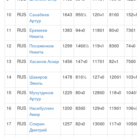
10
RUS
Сахабеев
1643
95б½
120ч1
81б0
152ч
Артур
11
RUS
Еремеев
1383
94ч0
118б1
80ч0
73б1
Никита
12
RUS
Посаженков
1299
146б½
119ч1
83б0
74ч0
Никита
13
RUS
Хасанов Аскар
1456
147ч0
117б1
82ч1
75б0
14
RUS
Шакиров
1478
81б½
127ч0
120б1
103ч
Эмиль
15
RUS
Мухутдинов
1225
80ч0
128б0
118ч0
104б
Артур
16
RUS
Насибуллин
1200
83б0
129ч0
119б1
106ч
Амир
17
RUS
Спирин
1257
82ч0
130б0
117ч0
105б
Дмитрий