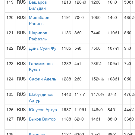
119
RUS
Башаров
1213
126ч0
12б0
16ч0
50б1
Вильдан
120
RUS
Минибаев
1191
70ч0
10б0
14ч0
48б½
Раниль
121
RUS
Шарипов
1136
3б0
74ч0
110б1
8б0
Рафаэль
122
RUS
Динь Суан Фу
1185
5ч0
75б0
107ч1
9ч0
123
RUS
Галимзянов
1282
4ч1
73б½
109ч1
7ч0
Булат
124
RUS
Сафин Адель
1288
2б0
152ч½
108б1
6б0
125
RUS
Шабутдинов
1442
117ч1
147б½
87ч1
47б½
Артур
126
RUS
Юнусов Артур
1987
119б1
146ч0
84б1
44ч½
127
RUS
Быков Виктор
1188
62ч0
14б1
88ч0
36б0
128
Клюшин
1127
63б0
15ч1
89б1
37ч0