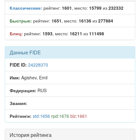
Классические:
рейтинг:
1601
, место:
15799
из
232332
Быстрые:
рейтинг:
1651
, место:
16136
из
277884
Блиц:
рейтинг:
1593
, место:
16211
из
111498
Данные FIDE
FIDE ID:
24228370
Имя:
Agishev, Emil
Федерация:
RUS
Звания:
Рейтинги:
std:1656
rpd:1676
blz:1661
История рейтинга