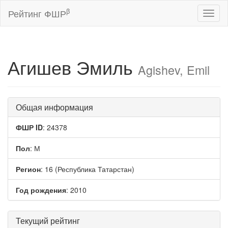
β
Рейтинг ФШР
Toggl
naviga
Агишев Эмиль
Agishev, Emil
Общая информация
ФШР ID
: 24378
Пол
: М
Регион
: 16 (Республика Татарстан)
Год рождения
: 2010
Текущий рейтинг