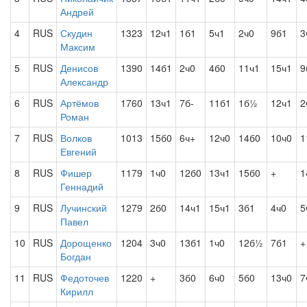
Андрей
4
RUS
Скудин
1323
12ч1
1б1
5ч1
2ч0
9б1
3
Максим
5
RUS
Денисов
1390
14б1
2ч0
4б0
11ч1
15ч1
9
Александр
6
RUS
Артёмов
1760
13ч1
7б-
11б1
1б½
12ч1
2
Роман
7
RUS
Волков
1013
15б0
6ч+
12ч0
14б0
10ч0
1
Евгений
8
RUS
Фишер
1179
1ч0
12б0
13ч1
15б0
+
1
Геннадий
9
RUS
Лучинский
1279
2б0
14ч1
15ч1
3б1
4ч0
5
Павел
10
RUS
Дорощенко
1204
3ч0
13б1
1ч0
12б½
7б1
+
Богдан
11
RUS
Федоточев
1220
+
3б0
6ч0
5б0
13ч0
7
Кирилл