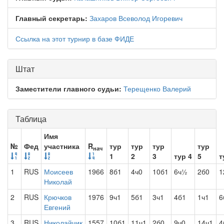
Главный секретарь:
Захаров Всеволод Игоревич
Ссылка на этот турнир в базе ФИДЕ
Штат
Заместители главного судьи:
Терещенко Валерий
Таблица
Имя
№
Фед
участника
R
тур
тур
тур
тур
нач
1
2
3
тур 4
5
т
1
RUS
Моисеев
1966
8б1
4ч0
10б1
6ч½
2б0
1
Николай
2
RUS
Крючков
1976
9ч1
5б1
3ч1
4б1
1ч1
6
Евгений
3
RUS
Николайчик
1557
10б1
11ч1
2б0
9ч0
14ч1
4