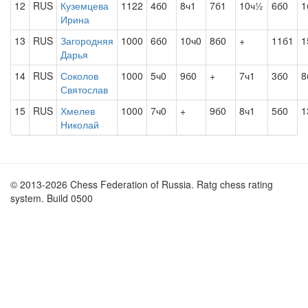
12
RUS
Куземцева
1122
4б0
8ч1
7б1
10ч½
6б0
1
Ирина
13
RUS
Загородняя
1000
6б0
10ч0
8б0
+
11б1
1
Дарья
14
RUS
Соколов
1000
5ч0
9б0
+
7ч1
3б0
8
Святослав
15
RUS
Хмелев
1000
7ч0
+
9б0
8ч1
5б0
1
Николай
© 2013-2026 Chess Federation of Russia. Ratg chess rating
system. Build 0500