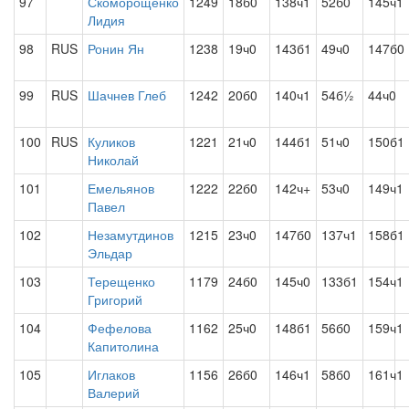
97
Скоморощенко
1249
18б0
138ч1
52б0
145ч1
Лидия
98
RUS
Ронин Ян
1238
19ч0
143б1
49ч0
147б0
99
RUS
Шачнев Глеб
1242
20б0
140ч1
54б½
44ч0
100
RUS
Куликов
1221
21ч0
144б1
51ч0
150б1
Николай
101
Емельянов
1222
22б0
142ч+
53ч0
149ч1
Павел
102
Незамутдинов
1215
23ч0
147б0
137ч1
158б1
Эльдар
103
Терещенко
1179
24б0
145ч0
133б1
154ч1
Григорий
104
Фефелова
1162
25ч0
148б1
56б0
159ч1
Капитолина
105
Иглаков
1156
26б0
146ч1
58б0
161ч1
Валерий