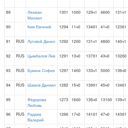
89
Ляхман
1301
10б0
129ч1
46б0
131ч1
Михаил
90
Ким Евгений
1294
11ч0
134б1
41ч0
123б1
91
RUS
Луговой Данил
1292
12б0
131ч1
48б0
140ч1
92
RUS
Цымбалов Лев
1291
13ч0
137б1
43ч0
132б0
93
RUS
Букина София
1297
14б0
133ч1
50б0
136ч0
94
RUS
Шамов Даниил
1282
15ч0
139б1
45ч0
134б1
95
Фёдорова
1273
16б0
136ч0
131б0
139ч1
Любовь
96
RUS
Радаев
1266
17ч0
141б1
47ч0
143б1
Валерий