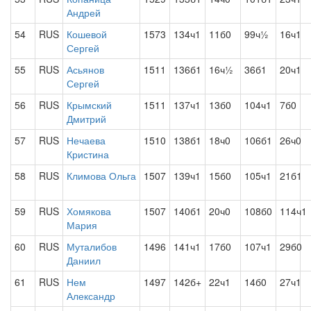
Андрей
54
RUS
Кошевой
1573
134ч1
11б0
99ч½
16ч1
Сергей
55
RUS
Асьянов
1511
136б1
16ч½
36б1
20ч1
Сергей
56
RUS
Крымский
1511
137ч1
13б0
104ч1
7б0
Дмитрий
57
RUS
Нечаева
1510
138б1
18ч0
106б1
26ч0
Кристина
58
RUS
Климова Ольга
1507
139ч1
15б0
105ч1
21б1
59
RUS
Хомякова
1507
140б1
20ч0
108б0
114ч1
Мария
60
RUS
Муталибов
1496
141ч1
17б0
107ч1
29б0
Даниил
61
RUS
Нем
1497
142б+
22ч1
14б0
27ч1
Александр