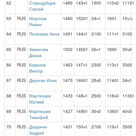
62
Стародубцев
1489
143ч1
19б0
110ч0
111б1
Сергей
63
RUS
Морозов
1480
152б1
24ч1
16б1
10ч½
Роман
64
RUS
Полякова Анна
1491
144ч1
21б0
111ч1
31б0
65
RUS
Акямсова
1522
145б1
26ч1
18б0
30ч0
Диана
66
RUS
Ковалев
1463
147ч1
23б0
113ч1
33б0
Виктор
67
RUS
Дерягин Илья
1470
146б1
28ч0
114б1
34ч1
68
RUS
Мартюшев
1433
148ч1
25б0
118ч0
113б1
Матвей
69
RUS
Мартюшев
1427
149б1
30ч0
136б1
40ч0
Тимофей
70
RUS
Дашунин
1431
150ч1
27б0
119ч1
35б0
Андрей