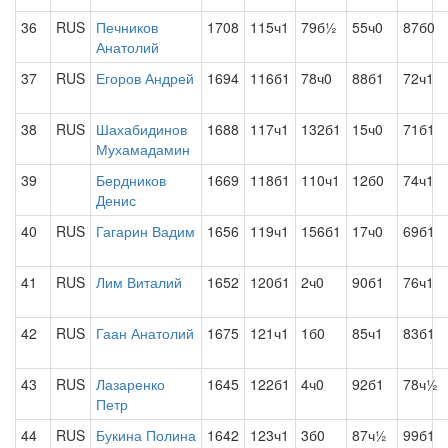
36
RUS
Печников
1708
115ч1
79б½
55ч0
87б0
Анатолий
37
RUS
Егоров Андрей
1694
116б1
78ч0
88б1
72ч1
38
RUS
Шахабидинов
1688
117ч1
132б1
15ч0
71б1
Мухамадамин
39
Бердников
1669
118б1
110ч1
12б0
74ч1
Денис
40
RUS
Гагарин Вадим
1656
119ч1
156б1
17ч0
69б1
41
RUS
Лим Виталий
1652
120б1
2ч0
90б1
76ч1
42
RUS
Гаан Анатолий
1675
121ч1
1б0
85ч1
83б1
43
RUS
Лазаренко
1645
122б1
4ч0
92б1
78ч½
Петр
44
RUS
Букина Полина
1642
123ч1
3б0
87ч½
99б1