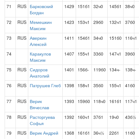
71
RUS
Барковский
1429
151б1
32ч0
145б1
38ч0
Богдан
72
RUS
Мемешкин
1423
153ч1
29б0
132ч1
37б0
Максим
73
RUS
Аверкин
1411
154б1
34ч0
151б0
116ч1
Алексей
74
Каракулов
1407
155ч1
33б0
147ч1
39б0
Максим
75
RUS
Сидоров
1401
156б-
119б0
134ч-
138ч-
Анатолий
76
RUS
Патрушев Глеб
1398
158ч1
35б0
155ч1
41б0
77
RUS
Верик
1393
159б0
118ч0
161б1
117ч1
Вячеслав
78
RUS
Расторгуева
1392
160ч1
37б1
19ч0
43б½
Софья
79
RUS
Верик Андрей
1368
161б1
36ч½
22б1
11б0