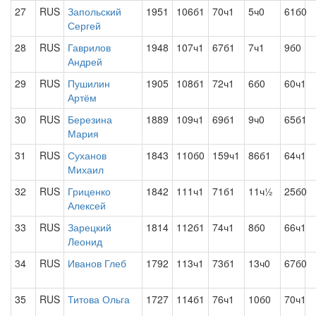
27
RUS
Запольский
1951
106б1
70ч1
5ч0
61б0
Сергей
28
RUS
Гаврилов
1948
107ч1
67б1
7ч1
9б0
Андрей
29
RUS
Пушилин
1905
108б1
72ч1
6б0
60ч1
Артём
30
RUS
Березина
1889
109ч1
69б1
9ч0
65б1
Мария
31
RUS
Суханов
1843
110б0
159ч1
86б1
64ч1
Михаил
32
RUS
Гриценко
1842
111ч1
71б1
11ч½
25б0
Алексей
33
RUS
Зарецкий
1814
112б1
74ч1
8б0
66ч1
Леонид
34
RUS
Иванов Глеб
1792
113ч1
73б1
13ч0
67б0
35
RUS
Титова Ольга
1727
114б1
76ч1
10б0
70ч1