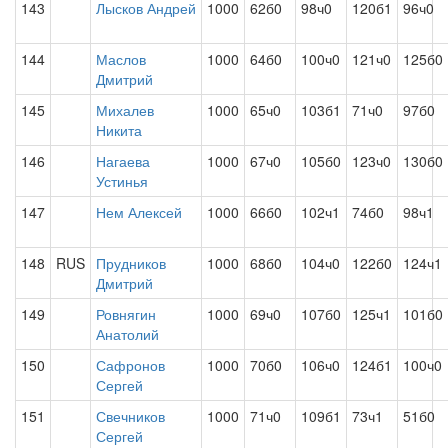
143
Лысков Андрей
1000
62б0
98ч0
120б1
96ч0
144
Маслов
1000
64б0
100ч0
121ч0
125б0
Дмитрий
145
Михалев
1000
65ч0
103б1
71ч0
97б0
Никита
146
Нагаева
1000
67ч0
105б0
123ч0
130б0
Устинья
147
Нем Алексей
1000
66б0
102ч1
74б0
98ч1
148
RUS
Прудников
1000
68б0
104ч0
122б0
124ч1
Дмитрий
149
Ровнягин
1000
69ч0
107б0
125ч1
101б0
Анатолий
150
Сафронов
1000
70б0
106ч0
124б1
100ч0
Сергей
151
Свечников
1000
71ч0
109б1
73ч1
51б0
Сергей