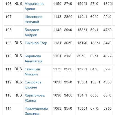
106
RUS
Маринкина
1150
27ч0
150б1
57ч0
160б1
Арина
107
Шелепнев
1143
28б0
149ч1
60б0
22ч0
Николай
108
Балдаев
1142
29ч0
153б1
59ч1
47б0
Андрей
109
RUS
Тихонов Егор
1131
30б0
151ч0
138б1
24ч0
110
RUS
Баранова
1121
31ч1
39б0
62б1
48ч½
Анастасия
111
RUS
Синицын
1172
32б0
152ч1
64б0
62ч0
Михаил
112
RUS
Сапронов
1090
33ч0
155б1
139ч1
49б0
Кирилл
113
RUS
Харитонова
1090
34б0
154ч1
66б0
68ч0
Жанна
114
Нажмудинова
1063
35ч0
158б1
67ч0
59б0
Эвелина