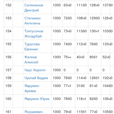
152
Селянинов
1000
63ч0
111б0
128ч0
137б0
Дмитрий
153
Стельмах
1000
72б0
108ч0
129б0
126ч0
Ангелина
154
Токтусонов
1000
73ч0
113б0
130ч1
103б0
Жолдубай
155
Турусова
1000
74б0
112ч0
76б0
133ч0
Евгения
156
Фатеев
1000
75ч+
40ч0
80б1
52ч0
Алексей
157
Чаус Кирилл
1000
0
0
0
0
158
Чуклай Вадим
1000
76б0
114ч0
126б1
102ч0
159
Яврумян
1000
77ч1
31б0
81ч0
104б0
Аревик
160
Яврумян Юрик
1000
78б0
116ч1
82б0
106ч0
161
Янушкевич
1000
79ч0
115б1
77ч0
105б0