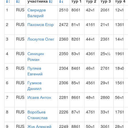
участника
тур 1
тур 2
тур 3
тур 4
1
RUS
Свиридов
2510
80б1
42ч1
20б1
12ч1
Валерий
2
RUS
Пахомов Егор
2472
81ч1
41б1
21ч1
13б1
3
RUS
Лоскутов Олег
2360
82б1
44ч1
23б1
14ч1
4
RUS
Синицин
2350
83ч1
43б1
25ч½
19б1
Роман
5
RUS
Пуляев
2304
84б1
46ч1
27б1
18ч0
Евгений
6
RUS
Гузиков
2306
85ч1
45б1
29ч1
15б1
Даниил
7
RUS
Исаев Антон
2281
86б1
48ч1
28б0
56ч1
8
RUS
Воробьев
2226
87ч1
47б1
33ч1
17б1
Станислав
9
RUS
Жук Алексей
2249
88б1
50ч1
30б1
28ч1