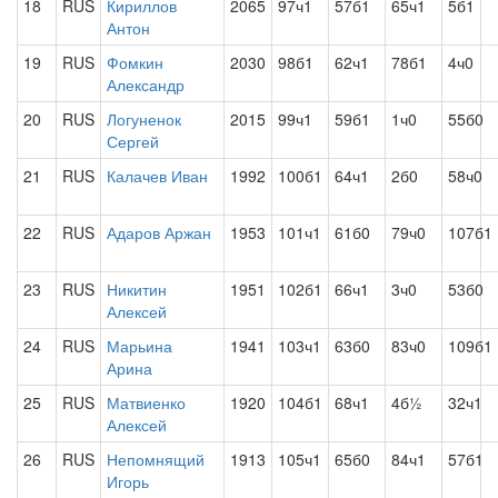
18
RUS
Кириллов
2065
97ч1
57б1
65ч1
5б1
Антон
19
RUS
Фомкин
2030
98б1
62ч1
78б1
4ч0
Александр
20
RUS
Логуненок
2015
99ч1
59б1
1ч0
55б0
Сергей
21
RUS
Калачев Иван
1992
100б1
64ч1
2б0
58ч0
22
RUS
Адаров Аржан
1953
101ч1
61б0
79ч0
107б1
23
RUS
Никитин
1951
102б1
66ч1
3ч0
53б0
Алексей
24
RUS
Марьина
1941
103ч1
63б0
83ч0
109б1
Арина
25
RUS
Матвиенко
1920
104б1
68ч1
4б½
32ч1
Алексей
26
RUS
Непомнящий
1913
105ч1
65б0
84ч1
57б1
Игорь