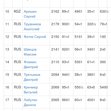
10
KGZ
Аришин
2162
89ч1
49б1
35ч1
63б½
Сергей
11
RUS
Тружников
2179
90б1
54ч1
32б½
79ч1
Анатолий
12
RUS
Фитяк Сергей
2150
91ч1
51б1
39ч1
1б0
13
RUS
Швецов
2141
92б1
56ч1
34б1
2ч0
Максим
14
RUS
Фомкин
2110
93ч1
53б1
61ч1
3б0
Дмитрий
15
RUS
Третьяков
2094
94б1
58ч1
38б1
6ч0
Дмитрий
16
RUS
Кречмер
2069
95ч1
55б½
63ч0
54б0
Виталий
17
RUS
Лабутин
2065
96б1
60ч1
40б1
8ч0
Данила