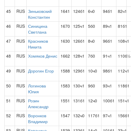
45
RUS
Зиньковский
1641
124б1
6ч0
94б1
82ч1
Константин
46
RUS
Синицина
1670
125ч1
5б0
89ч1
81б1
Светлана
47
RUS
Красников
1630
126б1
8ч0
96б1
108ч1
Никита
48
RUS
Хомяков Денис
1662
128ч1
7б0
91ч1
110б½
49
RUS
Дорогин Егор
1588
129б1
10ч0
98б1
112ч1
50
RUS
Логинова
1583
130ч1
9б0
93ч1
118б1
Юлия
51
RUS
Розин
1551
131б1
12ч0
100б1
151ч1
Александр
52
RUS
Воронков
1547
132ч0
117б1
97ч1
156б1
Владимир
53
RUS
Копаница
1529
133б1
14ч0
101б1
23ч1