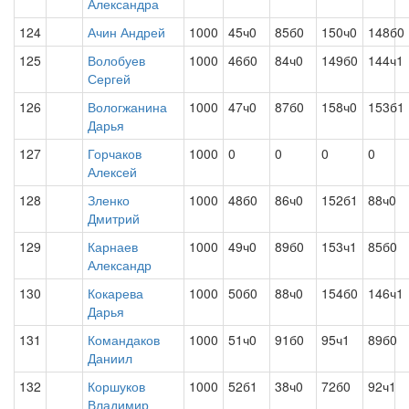
Александра
124
Ачин Андрей
1000
45ч0
85б0
150ч0
148б0
125
Волобуев
1000
46б0
84ч0
149б0
144ч1
Сергей
126
Вологжанина
1000
47ч0
87б0
158ч0
153б1
Дарья
127
Горчаков
1000
0
0
0
0
Алексей
128
Зленко
1000
48б0
86ч0
152б1
88ч0
Дмитрий
129
Карнаев
1000
49ч0
89б0
153ч1
85б0
Александр
130
Кокарева
1000
50б0
88ч0
154б0
146ч1
Дарья
131
Командаков
1000
51ч0
91б0
95ч1
89б0
Даниил
132
Коршуков
1000
52б1
38ч0
72б0
92ч1
Владимир