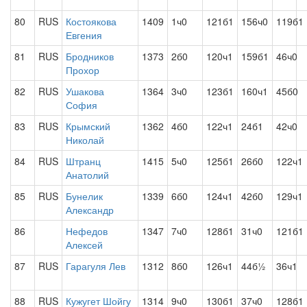
80
RUS
Костоякова
1409
1ч0
121б1
156ч0
119б1
Евгения
81
RUS
Бродников
1373
2б0
120ч1
159б1
46ч0
Прохор
82
RUS
Ушакова
1364
3ч0
123б1
160ч1
45б0
София
83
RUS
Крымский
1362
4б0
122ч1
24б1
42ч0
Николай
84
RUS
Штранц
1415
5ч0
125б1
26б0
122ч1
Анатолий
85
RUS
Бунелик
1339
6б0
124ч1
42б0
129ч1
Александр
86
Нефедов
1347
7ч0
128б1
31ч0
121б1
Алексей
87
RUS
Гарагуля Лев
1312
8б0
126ч1
44б½
36ч1
88
RUS
Кужугет Шойгу
1314
9ч0
130б1
37ч0
128б1