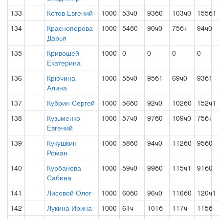
133
Котов Евгений
1000
53ч0
93б0
103ч0
155б1
134
Красноперова
1000
54б0
90ч0
75б+
94ч0
Дарья
135
Кривошей
1000
0
0
0
0
Екатерина
136
Крючина
1000
55ч0
95б1
69ч0
93б1
Алина
137
Кубрин Сергей
1000
56б0
92ч0
102б0
152ч1
138
Кузьменко
1000
57ч0
97б0
109ч0
75б+
Евгений
139
Кукушкин
1000
58б0
94ч0
112б0
95б0
Роман
140
Курбанова
1000
59ч0
99б0
115ч1
91б0
Сабина
141
Лисовой Олег
1000
60б0
96ч0
116б0
120ч1
142
Лукина Ирина
1000
61ч-
101б-
117ч-
115б-