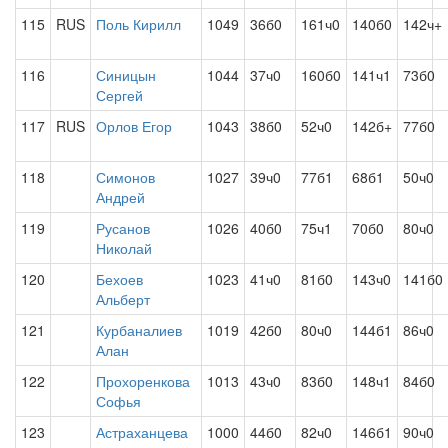
115
RUS
Поль Кирилл
1049
36б0
161ч0
140б0
142ч+
116
Синицын
1044
37ч0
160б0
141ч1
73б0
Сергей
117
RUS
Орлов Егор
1043
38б0
52ч0
142б+
77б0
118
Симонов
1027
39ч0
77б1
68б1
50ч0
Андрей
119
Русанов
1026
40б0
75ч1
70б0
80ч0
Николай
120
Бехоев
1023
41ч0
81б0
143ч0
141б0
Альберт
121
Курбаналиев
1019
42б0
80ч0
144б1
86ч0
Алан
122
Прохоренкова
1013
43ч0
83б0
148ч1
84б0
Софья
123
Астраханцева
1000
44б0
82ч0
146б1
90ч0