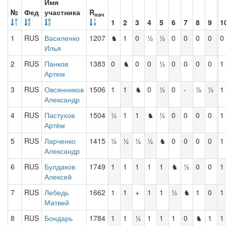
Имя
№
Фед
участника
R
нач
1
2
3
4
5
6
7
8
9
1
1
RUS
Василенко
1207
♞
1
0
½
½
0
0
0
0
0
Илья
2
RUS
Панков
1383
0
♞
0
0
½
0
0
0
0
1
Артем
3
RUS
Овсянников
1506
1
1
♞
0
½
0
-
½
½
1
Александр
4
RUS
Пастухов
1504
½
1
1
♞
½
0
0
0
0
1
Артём
5
RUS
Ларченко
1415
½
½
½
½
♞
0
0
0
0
1
Александр
6
RUS
Булдаков
1749
1
1
1
1
1
♞
½
0
0
1
Алексей
7
RUS
Лебедь
1662
1
1
+
1
1
½
♞
1
0
1
Матвей
8
RUS
Бондарь
1784
1
1
½
1
1
1
0
♞
1
1