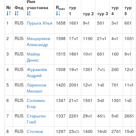
Имя
№
Фед
участника
R
тур
тур
тур
нач
1
тур 2
тур 3
4
5
1
RUS
Пурыга Илья
1658
16б1
9ч1
5б1
3ч1
6б1
2
RUS
Мещеряков
1598
17ч1
11б0
21ч1
4ч1
10б1
Александр
3
RUS
Майер
1515
18б1
10ч1
6б1
1б0
9ч1
Денис
4
RUS
Журавлёв
1508
19ч1
13б1
7ч½
2б0
12ч1
Андрей
5
RUS
Ларионов
1420
20б1
12ч1
1ч0
7б1
11ч1
Михаил
6
RUS
Соломин
1347
21ч1
15б1
3ч0
13б1
1ч0
Егор
7
RUS
Старыгин
1337
22б1
29ч1
4б½
5ч0
26б1
Глеб
8
RUS
Столков
1297
23ч½
14б0
16ч0
27б1
15ч0