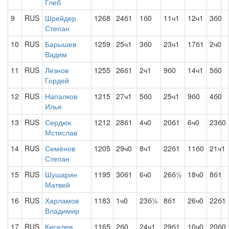
Глеб
9
RUS
Шрейдер
1268
24б1
1б0
11ч1
12ч1
3б0
Степан
10
RUS
Барышев
1259
25ч1
3б0
23ч1
17б1
2ч0
Вадим
11
RUS
Лезнов
1255
26б1
2ч1
9б0
14ч1
5б0
Гордей
12
RUS
Напалков
1215
27ч1
5б0
25ч1
9б0
4б0
Илья
13
RUS
Сердюк
1212
28б1
4ч0
20б1
6ч0
23б0
Мстислав
14
RUS
Семёнов
1205
29ч0
8ч1
22б1
11б0
21ч1
Степан
15
RUS
Шушарин
1195
30б1
6ч0
26б½
18ч0
8б1
Матвей
16
RUS
Харламов
1183
1ч0
23б½
8б1
26ч0
22б1
Владимир
17
RUS
Киселев
1165
2б0
24ч1
29б1
10ч0
20б0