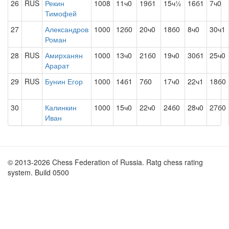
26
RUS
Рекин
1008
11ч0
19б1
15ч½
16б1
7ч0
Тимофей
27
Александров
1000
12б0
20ч0
18б0
8ч0
30ч1
Роман
28
RUS
Амирханян
1000
13ч0
21б0
19ч0
30б1
25ч0
Арарат
29
RUS
Бунин Егор
1000
14б1
7б0
17ч0
22ч1
18б0
30
Калинкин
1000
15ч0
22ч0
24б0
28ч0
27б0
Иван
© 2013-2026 Chess Federation of Russia. Ratg chess rating
system. Build 0500