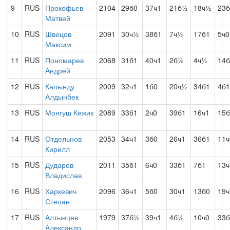
9
RUS
Прокофьев
2104
29б0
37ч1
21б½
18ч½
23б
Матвей
10
RUS
Швецов
2091
30ч½
38б1
7ч½
17б1
5ч0
Максим
11
RUS
Пономарев
2068
31б1
40ч1
2б½
4ч½
14б
Андрей
12
RUS
Калынду
2009
32ч1
1б0
20ч½
34б1
4б1
Алдынбек
13
RUS
Монгуш Кежик
2089
33б1
2ч0
39б1
16ч1
15б
14
RUS
Отдельнов
2053
34ч1
3б0
26ч1
36б1
11ч
Кирилл
15
RUS
Дударев
2011
35б1
6ч0
33б1
7б1
13ч
Владислав
16
RUS
Харкевич
2096
36ч1
5б0
30ч1
13б0
19
Степан
17
RUS
Алтынцев
1979
37б½
39ч1
4б½
10ч0
33б
Александр