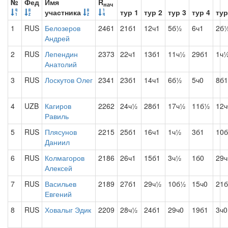
№
Фед
Имя
R
нач
участника
тур 1
тур 2
тур 3
тур 4
тур
1
RUS
Белозеров
2461
21б1
12ч1
5б½
6ч1
2б
Андрей
2
RUS
Лепендин
2373
22ч1
13б1
11ч½
29б1
1ч
Анатолий
3
RUS
Лоскутов Олег
2341
23б1
14ч1
6б½
5ч0
8б1
4
UZB
Кагиров
2262
24ч½
28б1
17ч½
11б½
12ч
Равиль
5
RUS
Плясунов
2215
25б1
16ч1
1ч½
3б1
10б
Даниил
6
RUS
Колмагоров
2186
26ч1
15б1
3ч½
1б0
29ч
Алексей
7
RUS
Васильев
2189
27б1
29ч½
10б½
15ч0
21
Евгений
8
RUS
Ховалыг Эдик
2209
28ч½
24б1
29ч0
19б1
3ч0