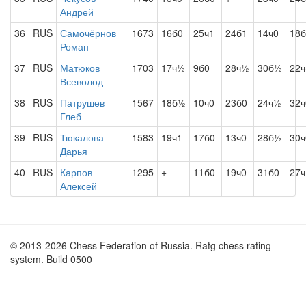
Андрей
36
RUS
Самочёрнов
1673
16б0
25ч1
24б1
14ч0
18б
Роман
37
RUS
Матюков
1703
17ч½
9б0
28ч½
30б½
22ч
Всеволод
38
RUS
Патрушев
1567
18б½
10ч0
23б0
24ч½
32ч
Глеб
39
RUS
Тюкалова
1583
19ч1
17б0
13ч0
28б½
30ч
Дарья
40
RUS
Карпов
1295
+
11б0
19ч0
31б0
27
Алексей
© 2013-2026 Chess Federation of Russia. Ratg chess rating
system. Build 0500