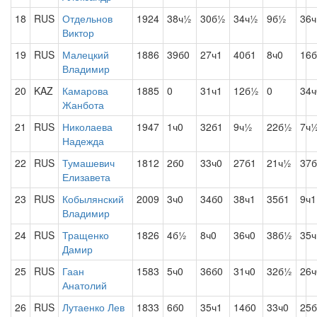
18
RUS
Отдельнов
1924
38ч½
30б½
34ч½
9б½
36ч
Виктор
19
RUS
Малецкий
1886
39б0
27ч1
40б1
8ч0
16
Владимир
20
KAZ
Камарова
1885
0
31ч1
12б½
0
34ч
Жанбота
21
RUS
Николаева
1947
1ч0
32б1
9ч½
22б½
7ч
Надежда
22
RUS
Тумашевич
1812
2б0
33ч0
27б1
21ч½
37б
Елизавета
23
RUS
Кобылянский
2009
3ч0
34б0
38ч1
35б1
9ч1
Владимир
24
RUS
Тращенко
1826
4б½
8ч0
36ч0
38б½
35ч
Дамир
25
RUS
Гаан
1583
5ч0
36б0
31ч0
32б½
26ч
Анатолий
26
RUS
Лутаенко Лев
1833
6б0
35ч1
14б0
33ч0
25б