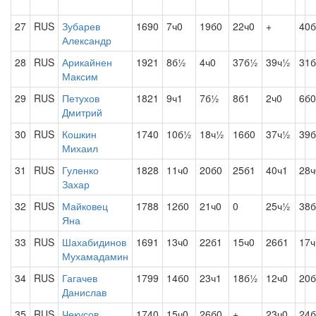
27
RUS
Зубарев
1690
7ч0
19б0
22ч0
+
40
Александр
28
RUS
Арикайнен
1921
8б½
4ч0
37б½
39ч½
31б
Максим
29
RUS
Петухов
1821
9ч1
7б½
8б1
2ч0
6б0
Дмитрий
30
RUS
Кошкин
1740
10б½
18ч½
16б0
37ч½
39б
Михаил
31
RUS
Гуленко
1828
11ч0
20б0
25б1
40ч1
28ч
Захар
32
RUS
Майковец
1788
12б0
21ч0
0
25ч½
38б
Яна
33
RUS
Шахабидинов
1691
13ч0
22б1
15ч0
26б1
17ч
Мухамадамин
34
RUS
Гагачев
1799
14б0
23ч1
18б½
12ч0
20б
Данислав
35
RUS
Чекусов
1740
15ч0
26б0
+
23ч0
24б