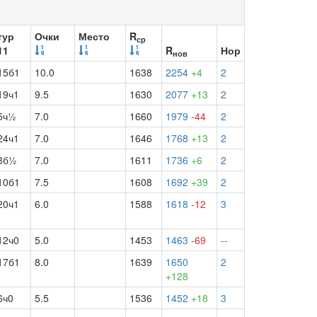
тур
Очки
Место
R
ср
11
R
Нор
нов
15б1
10.0
1638
2254
+4
2
19ч1
9.5
1630
2077
+13
2
5ч½
7.0
1660
1979
-44
2
24ч1
7.0
1646
1768
+13
2
3б½
7.0
1611
1736
+6
2
10б1
7.5
1608
1692
+39
2
20ч1
6.0
1588
1618
-12
3
12ч0
5.0
1453
1463
-69
--
17б1
8.0
1639
1650
2
+128
6ч0
5.5
1536
1452
+18
3