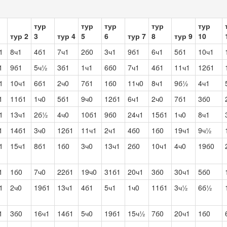
тур
тур
тур
тур
тур
тур 2
3
тур 4
5
6
тур 7
8
тур 9
10
1
8ч1
4б1
7ч1
2б0
3ч1
9б1
6ч1
5б1
10ч1
1
9б1
5ч½
3б1
1ч1
6б0
7ч1
4б1
11ч1
12б1
1
10ч1
6б1
2ч0
7б1
1б0
11ч0
8ч1
9б½
4ч1
1
11б1
1ч0
5б1
9ч0
12б1
6ч1
2ч0
7б1
3б0
1
13ч1
2б½
4ч0
10б1
9б0
24ч1
15б1
1ч0
8ч1
1
14б1
3ч0
12б1
11ч1
2ч1
4б0
1б0
19ч1
9ч½
1
15ч1
8б1
1б0
3ч0
13ч1
2б0
10ч1
4ч0
19б0
1
1б0
7ч0
22б1
19ч0
31б1
20ч1
3б0
30ч1
5б0
1
2ч0
19б1
13ч1
4б1
5ч1
1ч0
11б1
3ч½
6б½
1
3б0
16ч1
14б1
5ч0
19б1
15ч½
7б0
20ч1
1б0