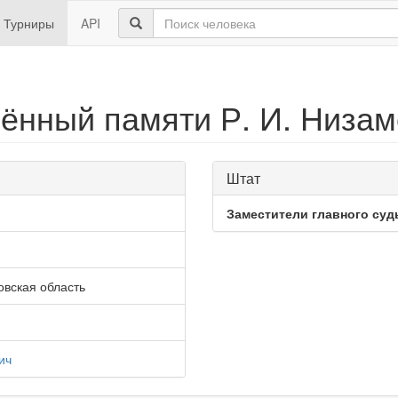
Турниры
API
ённый памяти Р. И. Низам
Штат
Заместители главного суд
вская область
ич