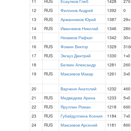
11
RUS
Есаулков Глеб
1428
27б
12
RUS
Филонов Андрей
1392
0
13
RUS
Аржанников Юрий
1387
29ч
14
RUS
Иванчиков Николай
1346
28б
15
Низамов Рафкат
1342
30ч
16
RUS
Фомин Виктор
1329
31б
17
RUS
Экгауз Дмитрий
1330
1ч0
18
Белкин Александр
1281
2б0
19
RUS
Максимов Макар
1261
3ч0
20
Варченя Анатолий
1232
4б0
21
RUS
Медведева Арина
1233
5ч0
22
RUS
Яруллин Роман
1218
6б0
23
RUS
Губайдуллина Ксения
1184
7ч0
24
RUS
Максимов Арсений
1181
8б0