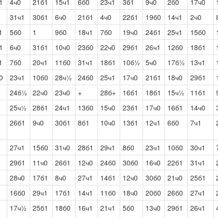
1
4ч0
21б1
15ч1
6б0
23ч1
3б1
9ч0
2б0
17ч0
31ч1
30б1
6ч0
21б1
4ч0
22б1
19б0
14ч1
2ч0
1
5б0
1
9б0
18ч1
7б0
19ч0
24б1
25ч1
15б0
1
6ч0
31б1
10ч0
23б0
22ч0
29б1
26ч1
12б0
18б1
1
7б0
20ч1
11б0
31ч1
18б1
10б½
5ч0
17б½
13ч1
0
23ч1
10б0
28ч½
24б0
25ч1
17ч0
21б1
18ч0
29б1
24б½
22ч0
23ч0
+
28б+
16б1
18б1
15ч½
11б1
25ч½
28б1
24ч1
13б0
15ч0
23б1
17ч0
16б1
14ч0
26б1
9ч0
30б1
8б1
10ч0
13б1
12ч1
6б0
7ч1
27ч1
15б0
31ч0
28б1
29ч1
8б0
23ч1
10б0
30ч1
29б1
11ч0
26б1
12ч0
24б0
30б0
16ч0
22б1
31ч1
28ч0
17б1
8ч0
27ч1
14б1
12ч0
30б0
21ч0
25б1
16б0
29ч1
17б1
14ч1
11б0
18ч0
20б0
26б0
27ч1
17ч½
25б1
18б0
16ч1
21ч1
5б0
13ч0
29б1
26ч1