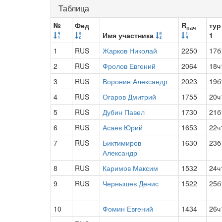
Таблица
№
Фед
R
тур
нач
Имя участника
1
1
RUS
Жарков Николай
2250
17б
2
RUS
Фролов Евгений
2064
18ч
3
RUS
Воронин Александр
2023
19б
4
RUS
Огаров Дмитрий
1755
20ч
5
RUS
Дубин Павел
1730
21б
6
RUS
Асаев Юрий
1653
22ч
7
RUS
Биктимиров
1630
23б
Александр
8
RUS
Каримов Максим
1532
24ч
9
RUS
Чернышев Денис
1522
25б
10
Фомин Евгений
1434
26ч