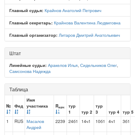
Главный судья:
Крайнов Анатолий Петрович
Главный секретарь:
Крайнова Валентина Людвиговна
Главный организатор:
Литаров Дмитрий Анатольевич
Штат
Линейные судьи:
Аракелов Илья
,
Сидельников Олег
,
Самсонова Надежда
Таблица
Имя
№
Фед
участника
R
тур
тур
нач
1
тур 2
3
тур 4
тур 5
1
RUS
Масалов
2239
24б1
14ч1
10б1
4ч1
3б1
Андрей