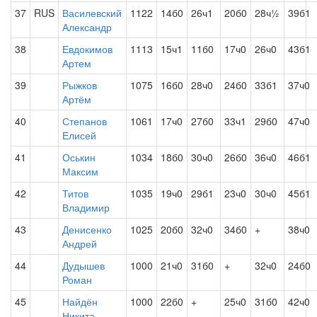
37
RUS
Василевский
1122
14б0
26ч1
20б0
28ч½
39б1
Александр
38
Евдокимов
1113
15ч1
11б0
17ч0
26ч0
43б1
Артем
39
Рыжков
1075
16б0
28ч0
24б0
33б1
37ч0
Артём
40
Степанов
1061
17ч0
27б0
33ч1
29б0
47ч0
Елисей
41
Оськин
1034
18б0
30ч0
26б0
36ч0
46б1
Максим
42
Титов
1035
19ч0
29б1
23ч0
30ч0
45б1
Владимир
43
Денисенко
1025
20б0
32ч0
34б0
+
38ч0
Андрей
44
Дудышев
1000
21ч0
31б0
+
32ч0
24б0
Роман
45
Найдён
1000
22б0
+
25ч0
31б0
42ч0
Никита