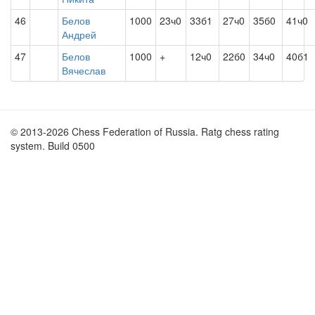
46
Белов
1000
23ч0
33б1
27ч0
35б0
41ч0
Андрей
47
Белов
1000
+
12ч0
22б0
34ч0
40б1
Вячеслав
© 2013-2026 Chess Federation of Russia. Ratg chess rating
system. Build 0500