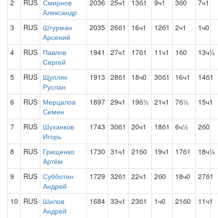
2
RUS
Смирнов
2036
25ч1
13б1
9ч1
3б0
7ч1
Александр
3
RUS
Штурман
2035
26б1
16ч1
12б1
2ч1
1ч0
Арсений
4
RUS
Павлов
1941
27ч1
17б1
11ч1
1б0
13ч½
Сергей
5
RUS
Щупляк
1913
28б1
18ч0
30б1
16ч1
14б1
Руслан
6
RUS
Мерцалов
1897
29ч1
19б½
21ч1
7б½
15ч1
Семен
7
RUS
Шуханков
1743
30б1
20ч1
18б1
6ч½
2б0
Игорь
8
RUS
Грищенко
1730
31ч1
21б0
19ч1
17б1
18ч½
Артём
9
RUS
Субботин
1729
32б1
22ч1
2б0
18ч0
27б1
Андрей
10
RUS
Шилов
1684
33ч1
23б1
1ч0
21б0
11ч1
Андрей