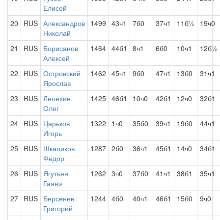
Елисей
20
RUS
Александров
1499
43ч1
7б0
37ч1
11б½
19ч0
Николай
21
RUS
Борисанов
1464
44б1
8ч1
6б0
10ч1
12б½
Алексей
22
RUS
Островский
1462
45ч1
9б0
47ч1
13б0
31ч1
Ярослав
23
RUS
Лепёхин
1425
46б1
10ч0
42б1
12ч0
32б1
Олег
24
RUS
Царьков
1322
1ч0
35б0
39ч1
19б0
44ч1
Игорь
25
RUS
Шкаликов
1287
2б0
36ч1
45б1
14ч0
34б1
Фёдор
26
RUS
Ягутьян
1262
3ч0
37б0
41ч1
38б1
35ч1
Гаянэ
27
RUS
Берсенев
1244
4б0
40ч1
46б1
15б0
9ч0
Григорий