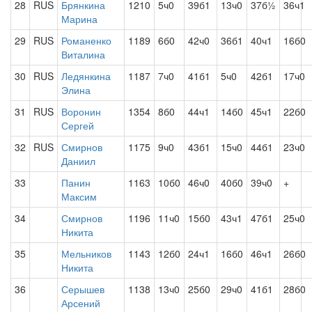
28
RUS
Брянкина
1210
5ч0
39б1
13ч0
37б½
36ч1
Марина
29
RUS
Романенко
1189
6б0
42ч0
36б1
40ч1
16б0
Виталина
30
RUS
Ледянкина
1187
7ч0
41б1
5ч0
42б1
17ч0
Элина
31
RUS
Воронин
1354
8б0
44ч1
14б0
45ч1
22б0
Сергей
32
RUS
Смирнов
1175
9ч0
43б1
15ч0
44б1
23ч0
Даниил
33
Панин
1163
10б0
46ч0
40б0
39ч0
+
Максим
34
Смирнов
1196
11ч0
15б0
43ч1
47б1
25ч0
Никита
35
Мельников
1143
12б0
24ч1
16б0
46ч1
26б0
Никита
36
Серышев
1138
13ч0
25б0
29ч0
41б1
28б0
Арсений