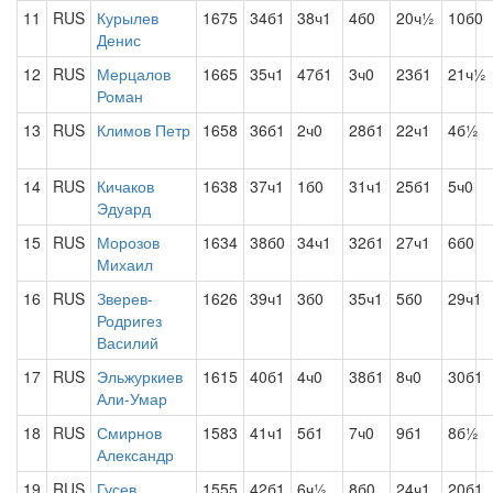
11
RUS
Курылев
1675
34б1
38ч1
4б0
20ч½
10б0
Денис
12
RUS
Мерцалов
1665
35ч1
47б1
3ч0
23б1
21ч½
Роман
13
RUS
Климов Петр
1658
36б1
2ч0
28б1
22ч1
4б½
14
RUS
Кичаков
1638
37ч1
1б0
31ч1
25б1
5ч0
Эдуард
15
RUS
Морозов
1634
38б0
34ч1
32б1
27ч1
6б0
Михаил
16
RUS
Зверев-
1626
39ч1
3б0
35ч1
5б0
29ч1
Родригез
Василий
17
RUS
Эльжуркиев
1615
40б1
4ч0
38б1
8ч0
30б1
Али-Умар
18
RUS
Смирнов
1583
41ч1
5б1
7ч0
9б1
8б½
Александр
19
RUS
Гусев
1555
42б1
6ч½
8б0
24ч1
20б1