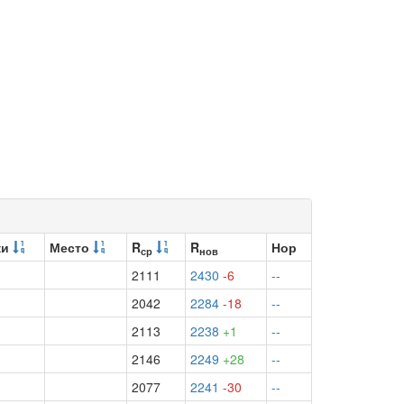
ки
Место
R
R
Нор
ср
нов
2111
2430
-6
--
2042
2284
-18
--
2113
2238
+1
--
2146
2249
+28
--
2077
2241
-30
--