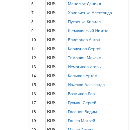
6
RUS
Манелюк Даниил
7
RUS
Хрипаченко Александр
8
RUS
Путренко Кирилл
9
RUS
Шемякинский Никита
10
RUS
Епифанов Антон
11
RUS
Коршунов Сергей
12
RUS
Тимошин Максим
13
RUS
Исмагилов Игорь
14
RUS
Копылов Артём
15
RUS
Ивченко Александр
16
RUS
Возмилов Лев
17
RUS
Гухман Сергей
18
RUS
Гасанов Вадим
19
RUS
Гашев Матвей
20
RUS
Маков Артем