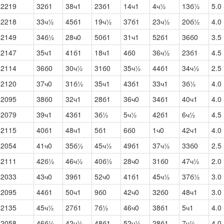
2219
32б1
38ч1
23б1
14ч1
4ч½
13б½
5.0
2218
33ч½
45б1
19ч½
37б1
23ч½
20б½
4.0
2149
34б½
28ч0
50б1
31ч1
52б1
36б0
3.5
2147
35ч1
41б1
18ч1
4б0
36ч½
23б1
4.5
2114
36б0
30ч½
31б0
35ч½
44б1
34ч½
2.5
2120
37ч0
31б½
35ч1
43б1
33ч1
3б½
4.0
2095
38б0
32ч1
28б1
36ч0
34б1
40ч1
4.0
2079
39ч1
43б1
3б½
5ч½
42б1
6ч½
4.5
2115
40б1
48ч1
5б1
6б0
1ч0
42ч1
4.0
2054
41ч0
35б½
45ч½
49б1
37ч½
33б0
2.5
2111
42б½
46ч½
40б½
28ч0
31б0
47ч½
2.0
2033
43ч0
39б1
52ч0
41б1
45ч½
37б½
3.0
2095
44б1
50ч1
9б0
42ч0
32б0
48ч1
3.0
2135
45ч½
27б1
7б½
46ч0
38б1
5ч1
4.0
2058
46б½
42ч½
48б1
52ч½
28б1
7ч½
4.0