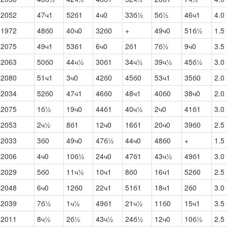
2052
47ч1
52б1
4ч0
33б½
5б½
46ч1
4.0
1972
48б0
40ч0
32б0
+
49ч0
51б½
1.5
2075
49ч1
53б1
6ч0
2б1
7б½
9ч0
3.5
2063
50б0
44ч½
30б1
34ч½
39ч½
45б½
3.0
2080
51ч1
3ч0
42б0
45б0
53ч1
35б0
2.0
2034
52б0
47ч1
46б0
48ч1
40б0
38ч0
2.0
2075
1б½
19ч0
44б1
40ч½
2ч0
41б1
3.0
2053
2ч½
8б1
12ч0
16б1
20ч0
39б0
2.5
2033
3б0
49ч0
47б½
44ч0
48б0
+
1.5
2006
4ч0
10б½
24ч0
47б1
43ч½
49б1
3.0
2029
5б0
11ч½
10ч1
8б0
16ч1
52б0
2.5
2048
6ч0
12б0
22ч1
51б1
18ч1
2б0
3.0
2039
7б½
1ч½
49б1
21ч½
11б0
15ч1
3.5
2011
8ч½
2б½
43ч½
24б½
12ч0
10б½
2.5