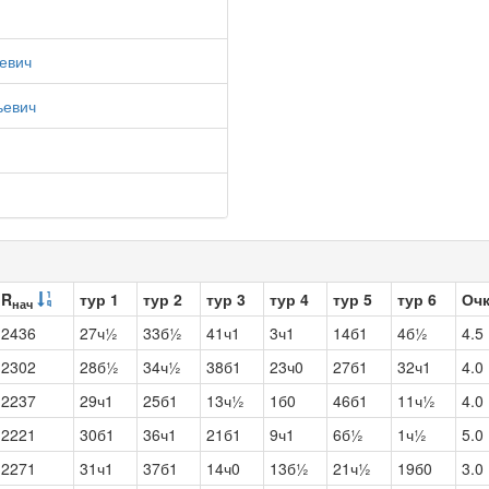
евич
ьевич
R
тур 1
тур 2
тур 3
тур 4
тур 5
тур 6
Оч
нач
2436
27ч½
33б½
41ч1
3ч1
14б1
4б½
4.5
2302
28б½
34ч½
38б1
23ч0
27б1
32ч1
4.0
2237
29ч1
25б1
13ч½
1б0
46б1
11ч½
4.0
2221
30б1
36ч1
21б1
9ч1
6б½
1ч½
5.0
2271
31ч1
37б1
14ч0
13б½
21ч½
19б0
3.0