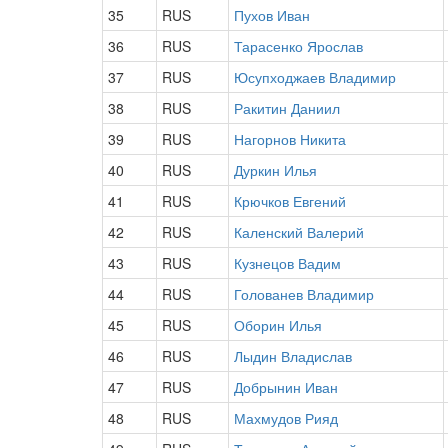
35
RUS
Пухов Иван
36
RUS
Тарасенко Ярослав
37
RUS
Юсупходжаев Владимир
38
RUS
Ракитин Даниил
39
RUS
Нагорнов Никита
40
RUS
Дуркин Илья
41
RUS
Крючков Евгений
42
RUS
Каленский Валерий
43
RUS
Кузнецов Вадим
44
RUS
Голованев Владимир
45
RUS
Оборин Илья
46
RUS
Лыдин Владислав
47
RUS
Добрынин Иван
48
RUS
Махмудов Рияд