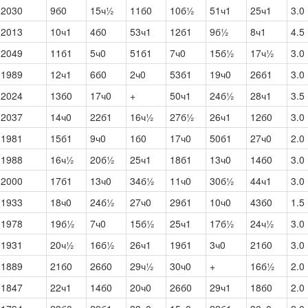
2030
9б0
15ч½
11б0
10б½
51ч1
25ч1
3.0
2013
10ч1
4б0
53ч1
12б1
9б½
8ч1
4.5
2049
11б1
5ч0
51б1
7ч0
15б½
17ч½
3.0
1989
12ч1
6б0
2ч0
53б1
19ч0
26б1
3.0
2024
13б0
17ч0
+
50ч1
24б½
28ч1
3.5
2037
14ч0
22б1
16ч½
27б½
26ч1
12б0
3.0
1981
15б1
9ч0
1б0
17ч0
50б1
27ч0
2.0
1988
16ч½
20б½
25ч1
18б1
13ч0
14б0
3.0
2000
17б1
13ч0
34б½
11ч0
30б½
44ч1
3.0
1933
18ч0
24б½
27ч0
29б1
10ч0
43б0
1.5
1978
19б½
7ч0
15б½
25ч1
17б½
24ч½
3.0
1931
20ч½
16б½
26ч1
19б1
3ч0
21б0
3.0
1889
21б0
26б0
29ч½
30ч0
+
16б½
2.0
1847
22ч1
14б0
20ч0
26б0
29ч1
18б0
2.0