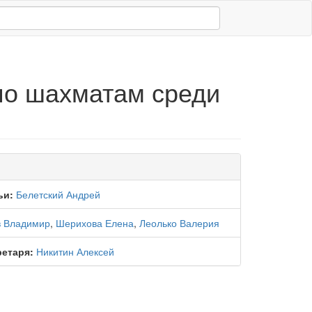
по шахматам среди
ьи:
Белетский Андрей
 Владимир
,
Шерихова Елена
,
Леолько Валерия
ретаря:
Никитин Алексей