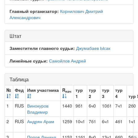
Главный организатор:
Корнилович Дмитрий
Александрович
Штат
Заместители главного судьи:
Джумабаев Ысак
Линейные судьи:
Самойлов Андрей
Таблица
№
Фед
Имя участника
R
тур
тур
тур
тур
нач
1
2
3
4
тур 
1
RUS
Винокуров
1440
9б1
6ч0
10б1
7ч1
2б0
Владимир
2
RUS
Андрян Арам
1259
10ч1
7б1
6ч1
4б1
1ч1
3
Попов Даниил
1152
11б1
8ч0
13ч1
6б0
5б½