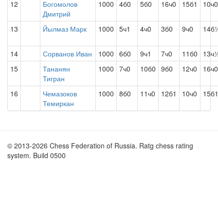
12
Богомолов
1000
4б0
5б0
16ч0
15б1
10ч0
Дмитрий
13
Йылмаз Марк
1000
5ч1
4ч0
3б0
9ч0
14б
14
Сорванов Иван
1000
6б0
9ч1
7ч0
11б0
13ч
15
Тананян
1000
7ч0
10б0
9б0
12ч0
16ч0
Тигран
16
Чемазоков
1000
8б0
11ч0
12б1
10ч0
15б
Темиркан
© 2013-2026 Chess Federation of Russia. Ratg chess rating
system. Build 0500