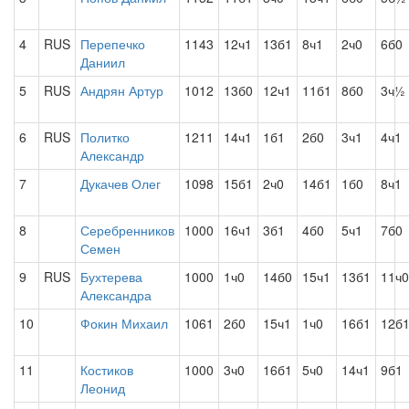
4
RUS
Перепечко
1143
12ч1
13б1
8ч1
2ч0
6б0
Даниил
5
RUS
Андрян Артур
1012
13б0
12ч1
11б1
8б0
3ч½
6
RUS
Политко
1211
14ч1
1б1
2б0
3ч1
4ч1
Александр
7
Дукачев Олег
1098
15б1
2ч0
14б1
1б0
8ч1
8
Серебренников
1000
16ч1
3б1
4б0
5ч1
7б0
Семен
9
RUS
Бухтерева
1000
1ч0
14б0
15ч1
13б1
11ч0
Александра
10
Фокин Михаил
1061
2б0
15ч1
1ч0
16б1
12б
11
Костиков
1000
3ч0
16б1
5ч0
14ч1
9б1
Леонид