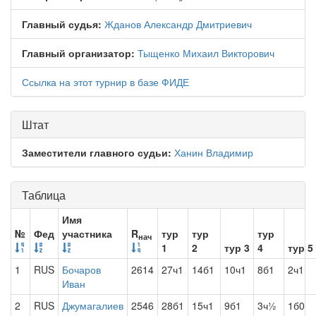
Главный судья:
Жданов Александр Дмитриевич
Главный организатор:
Тыщенко Михаил Викторович
Ссылка на этот турнир в базе ФИДЕ
Штат
Заместители главного судьи:
Ханин Владимир
Таблица
Имя
№
Фед
участника
R
тур
тур
тур
нач
1
2
тур 3
4
тур 5
1
RUS
Бочаров
2614
27ч1
14б1
10ч1
8б1
2ч1
Иван
2
RUS
Джумагалиев
2546
28б1
15ч1
9б1
3ч½
1б0