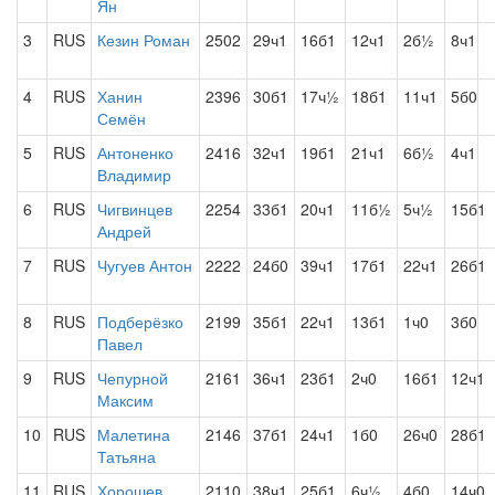
Ян
3
RUS
Кезин Роман
2502
29ч1
16б1
12ч1
2б½
8ч1
4
RUS
Ханин
2396
30б1
17ч½
18б1
11ч1
5б0
Семён
5
RUS
Антоненко
2416
32ч1
19б1
21ч1
6б½
4ч1
Владимир
6
RUS
Чигвинцев
2254
33б1
20ч1
11б½
5ч½
15б1
Андрей
7
RUS
Чугуев Антон
2222
24б0
39ч1
17б1
22ч1
26б1
8
RUS
Подберёзко
2199
35б1
22ч1
13б1
1ч0
3б0
Павел
9
RUS
Чепурной
2161
36ч1
23б1
2ч0
16б1
12ч1
Максим
10
RUS
Малетина
2146
37б1
24ч1
1б0
26ч0
28б1
Татьяна
11
RUS
Хорошев
2110
38ч1
25б1
6ч½
4б0
14ч0