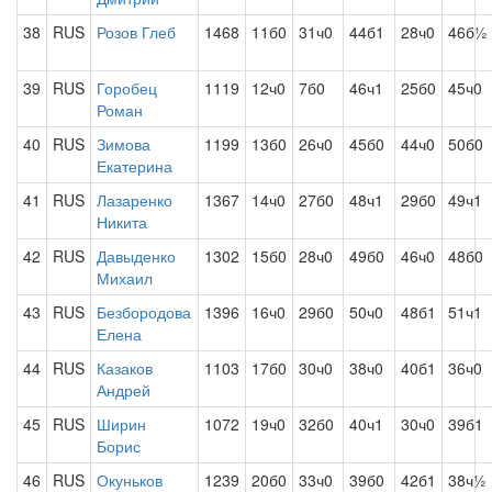
38
RUS
Розов Глеб
1468
11б0
31ч0
44б1
28ч0
46б½
39
RUS
Горобец
1119
12ч0
7б0
46ч1
25б0
45ч0
Роман
40
RUS
Зимова
1199
13б0
26ч0
45б0
44ч0
50б0
Екатерина
41
RUS
Лазаренко
1367
14ч0
27б0
48ч1
29б0
49ч1
Никита
42
RUS
Давыденко
1302
15б0
28ч0
49б0
46ч0
48б0
Михаил
43
RUS
Безбородова
1396
16ч0
29б0
50ч0
48б1
51ч1
Елена
44
RUS
Казаков
1103
17б0
30ч0
38ч0
40б1
36ч0
Андрей
45
RUS
Ширин
1072
19ч0
32б0
40ч1
30ч0
39б1
Борис
46
RUS
Окуньков
1239
20б0
33ч0
39б0
42б1
38ч½