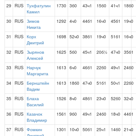
29
RUS
Тухфатулин
1730
3б0
43ч1
15б0
41ч1
18б0
Камил
30
RUS
Зимов
1292
4ч0
44б1
16ч0
45б1
19ч0
Никита
31
RUS
Корх
1698
52ч0
38б1
19ч0
51б1
16ч0
Дмитрий
32
RUS
Зырянов
1625
5б0
45ч1
20б½
47ч0
35б1
Алексей
33
RUS
Нарчук
1613
6ч0
46б1
22б0
49ч1
24б0
Маргарита
34
RUS
Бернштейн
1613
18б0
47ч0
51б1
50ч1
22б0
Вадим
35
RUS
Блаха
1526
8ч0
48б1
23ч0
52б0
32ч0
Василий
36
RUS
Казачок
1561
9б0
49ч1
24б0
18ч0
44б1
Владимир
37
RUS
Фомкин
1301
10ч0
50б1
25ч1
14б0
21ч0
Дмитрий