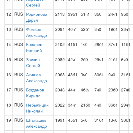
Сергей
12
RUS
Родионова
2113
39б1
51ч1
3б0
24ч1
9б0
Дарья
13
RUS
Фомкин
2094
40ч1
52б1
8ч0
19б1
23ч1
Александр
14
RUS
Ковалев
2102
41б1
1ч0
28б1
37ч1
11б1
Евгений
15
RUS
Заикин
2089
42ч1
2б0
29ч1
21б1
6ч0
Сергей
16
RUS
Акишев
2068
43б1
3ч0
30б1
9ч0
31б1
Александр
17
RUS
Богданов
2046
44ч1
4б½
7ч0
23б0
27ч0
Кирилл
18
RUS
Небылицин
2022
34ч1
21б0
4ч0
36б1
29ч1
Николай
19
RUS
Штыгашев
1991
45б1
5ч0
31б1
13ч0
30б1
Александр