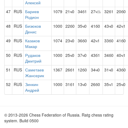
Алексей
47
RUS
Бариев
1079
21ч0
34б1
27ч½
32б1
20б0
Родион
48
RUS
Бизюков
1000
22б0
35ч0
41б0
43ч0
42ч1
Денис
49
RUS
Казаков
1074
23ч0
36б0
42ч1
33б0
41б0
Макар
50
RUS
Рудаков
1000
25ч0
37ч0
43б1
34б0
40ч1
Дмитрий
51
RUS
Саметаев
1367
26б1
12б0
34ч0
31ч0
43б0
Жансерик
52
RUS
Зинкин
1000
31б1
13ч0
26б0
35ч1
25ч0
Андрей
© 2013-2026 Chess Federation of Russia. Ratg chess rating
system. Build 0500