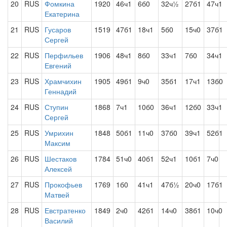
20
RUS
Фомкина
1920
46ч1
6б0
32ч½
27б1
47ч1
Екатерина
21
RUS
Гусаров
1519
47б1
18ч1
5б0
15ч0
37б1
Сергей
22
RUS
Перфильев
1906
48ч1
8б0
33ч1
7б0
34ч1
Евгений
23
RUS
Храмчихин
1905
49б1
9ч0
35б1
17ч1
13б0
Геннадий
24
RUS
Ступин
1868
7ч1
10б0
36ч1
12б0
33ч1
Сергей
25
RUS
Умрихин
1848
50б1
11ч0
37б0
39ч1
52б1
Максим
26
RUS
Шестаков
1784
51ч0
40б1
52ч1
10б1
7ч0
Алексей
27
RUS
Прокофьев
1769
1б0
41ч1
47б½
20ч0
17б1
Матвей
28
RUS
Евстратенко
1849
2ч0
42б1
14ч0
38б1
10ч0
Василий