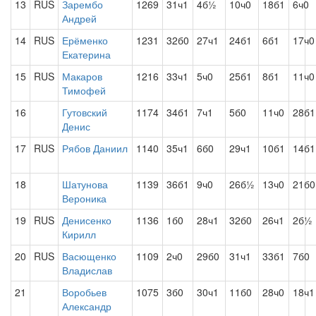
13
RUS
Зарембо
1269
31ч1
4б½
10ч0
18б1
6ч0
Андрей
14
RUS
Ерёменко
1231
32б0
27ч1
24б1
6б1
17ч0
Екатерина
15
RUS
Макаров
1216
33ч1
5ч0
25б1
8б1
11ч0
Тимофей
16
Гутовский
1174
34б1
7ч1
5б0
11ч0
28б1
Денис
17
RUS
Рябов Даниил
1140
35ч1
6б0
29ч1
10б1
14б1
18
Шатунова
1139
36б1
9ч0
26б½
13ч0
21б0
Вероника
19
RUS
Денисенко
1136
1б0
28ч1
32б0
26ч1
2б½
Кирилл
20
RUS
Васющенко
1109
2ч0
29б0
31ч1
33б1
7б0
Владислав
21
Воробьев
1075
3б0
30ч1
11б0
28ч0
18ч1
Александр