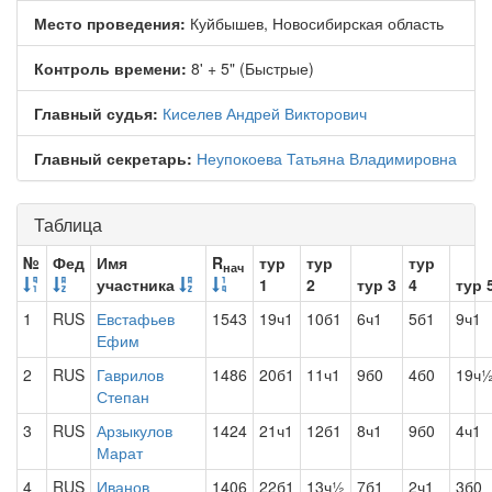
Место проведения:
Куйбышев, Новосибирская область
Контроль времени:
8' + 5" (Быстрые)
Главный судья:
Киселев Андрей Викторович
Главный секретарь:
Неупокоева Татьяна Владимировна
Таблица
№
Фед
Имя
R
тур
тур
тур
нач
участника
1
2
тур 3
4
тур 
1
RUS
Евстафьев
1543
19ч1
10б1
6ч1
5б1
9ч1
Ефим
2
RUS
Гаврилов
1486
20б1
11ч1
9б0
4б0
19ч
Степан
3
RUS
Арзыкулов
1424
21ч1
12б1
8ч1
9б0
4ч1
Марат
4
RUS
Иванов
1406
22б1
13ч½
7б1
2ч1
3б0