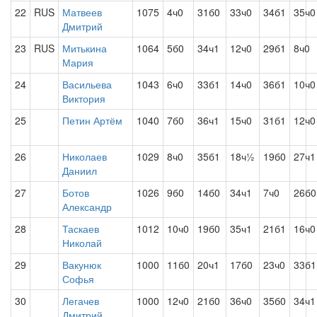
22
RUS
Матвеев
1075
4ч0
31б0
33ч0
34б1
35ч0
Дмитрий
23
RUS
Митькина
1064
5б0
34ч1
12ч0
29б1
8ч0
Мария
24
Васильева
1043
6ч0
33б1
14ч0
36б1
10ч0
Виктория
25
Петин Артём
1040
7б0
36ч1
15ч0
31б1
12ч0
26
Николаев
1029
8ч0
35б1
18ч½
19б0
27ч1
Даниил
27
Ботов
1026
9б0
14б0
34ч1
7ч0
26б0
Александр
28
Таскаев
1012
10ч0
19б0
35ч1
21б1
16ч0
Николай
29
Вакунюк
1000
11б0
20ч1
17б0
23ч0
33б1
Софья
30
Легачев
1000
12ч0
21б0
36ч0
35б0
34ч1
Дмитрий