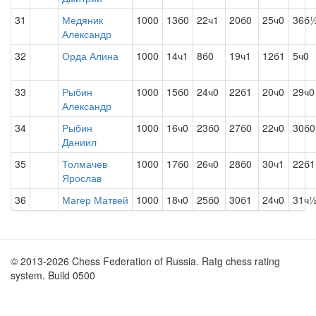
31
Медяник
1000
13б0
22ч1
20б0
25ч0
36б
Александр
32
Орда Алина
1000
14ч1
8б0
19ч1
12б1
5ч0
33
Рыбин
1000
15б0
24ч0
22б1
20ч0
29ч0
Александр
34
Рыбин
1000
16ч0
23б0
27б0
22ч0
30б0
Даниил
35
Толмачев
1000
17б0
26ч0
28б0
30ч1
22б1
Ярослав
36
Магер Матвей
1000
18ч0
25б0
30б1
24ч0
31ч
© 2013-2026 Chess Federation of Russia. Ratg chess rating
system. Build 0500