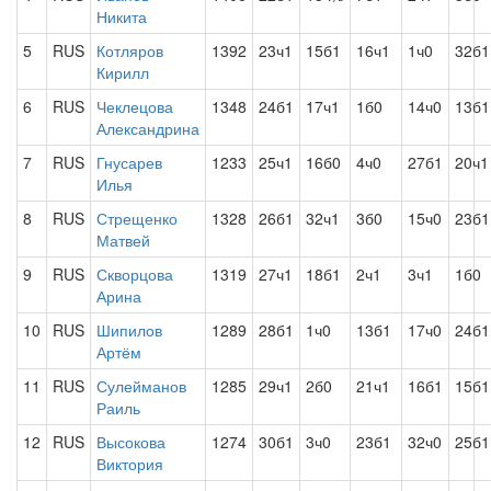
Никита
5
RUS
Котляров
1392
23ч1
15б1
16ч1
1ч0
32б1
Кирилл
6
RUS
Чеклецова
1348
24б1
17ч1
1б0
14ч0
13б1
Александрина
7
RUS
Гнусарев
1233
25ч1
16б0
4ч0
27б1
20ч1
Илья
8
RUS
Стрещенко
1328
26б1
32ч1
3б0
15ч0
23б1
Матвей
9
RUS
Скворцова
1319
27ч1
18б1
2ч1
3ч1
1б0
Арина
10
RUS
Шипилов
1289
28б1
1ч0
13б1
17ч0
24б1
Артём
11
RUS
Сулейманов
1285
29ч1
2б0
21ч1
16б1
15б1
Раиль
12
RUS
Высокова
1274
30б1
3ч0
23б1
32ч0
25б1
Виктория