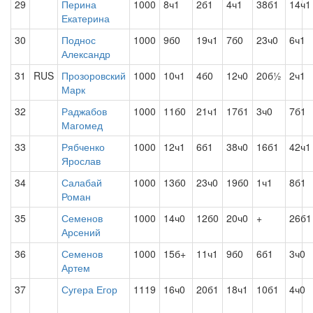
29
Перина
1000
8ч1
2б1
4ч1
38б1
14ч1
Екатерина
30
Поднос
1000
9б0
19ч1
7б0
23ч0
6ч1
Александр
31
RUS
Прозоровский
1000
10ч1
4б0
12ч0
20б½
2ч1
Марк
32
Раджабов
1000
11б0
21ч1
17б1
3ч0
7б1
Магомед
33
Рябченко
1000
12ч1
6б1
38ч0
16б1
42ч1
Ярослав
34
Салабай
1000
13б0
23ч0
19б0
1ч1
8б1
Роман
35
Семенов
1000
14ч0
12б0
20ч0
+
26б1
Арсений
36
Семенов
1000
15б+
11ч1
9б0
6б1
3ч0
Артем
37
Сугера Егор
1119
16ч0
20б1
18ч1
10б1
4ч0