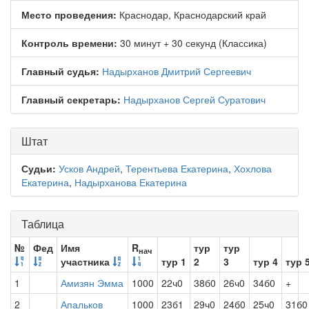
Место проведения:
Краснодар, Краснодарский край
Контроль времени:
30 минут + 30 секунд (Классика)
Главный судья:
Надырханов Дмитрий Сергеевич
Главный секретарь:
Надырханов Сергей Суратович
Штат
Судьи:
Усков Андрей
,
Терентьева Екатерина
,
Хохлова
Екатерина
,
Надырханова Екатерина
Таблица
№
Фед
Имя
R
тур
тур
нач
участника
тур 1
2
3
тур 4
тур 
1
Амизян Эмма
1000
22ч0
38б0
26ч0
34б0
+
2
Апальков
1000
23б1
29ч0
24б0
25ч0
31б0