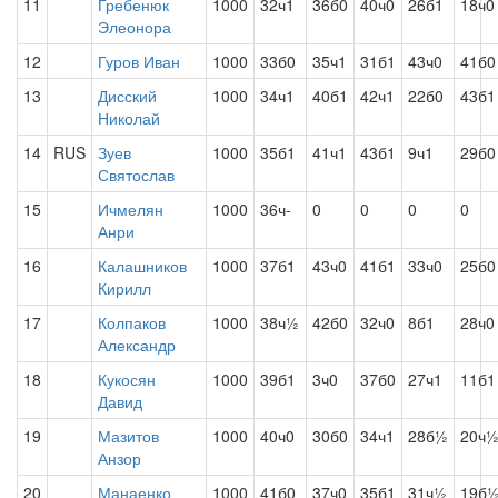
11
Гребенюк
1000
32ч1
36б0
40ч0
26б1
18ч0
Элеонора
12
Гуров Иван
1000
33б0
35ч1
31б1
43ч0
41б0
13
Дисский
1000
34ч1
40б1
42ч1
22б0
43б1
Николай
14
RUS
Зуев
1000
35б1
41ч1
43б1
9ч1
29б0
Святослав
15
Ичмелян
1000
36ч-
0
0
0
0
Анри
16
Калашников
1000
37б1
43ч0
41б1
33ч0
25б0
Кирилл
17
Колпаков
1000
38ч½
42б0
32ч0
8б1
28ч0
Александр
18
Кукосян
1000
39б1
3ч0
37б0
27ч1
11б1
Давид
19
Мазитов
1000
40ч0
30б0
34ч1
28б½
20ч
Анзор
20
Манаенко
1000
41б0
37ч0
35б1
31ч½
19б