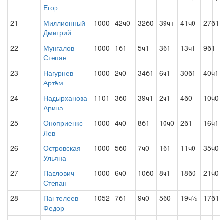
Егор
21
Миллионный
1000
42ч0
32б0
39ч+
41ч0
27б1
Дмитрий
22
Мунгалов
1000
1б1
5ч1
3б1
13ч1
9б1
Степан
23
Нагурнев
1000
2ч0
34б1
6ч1
30б1
40ч1
Артём
24
Надырханова
1101
3б0
39ч1
2ч1
4б0
10ч0
Арина
25
Оноприенко
1000
4ч0
8б1
10ч0
2б1
16ч1
Лев
26
Островская
1000
5б0
7ч0
1б1
11ч0
35ч0
Ульяна
27
Павлович
1000
6ч0
10б0
8ч1
18б0
21ч0
Степан
28
Пантелеев
1052
7б1
9ч0
5б0
19ч½
17б1
Федор