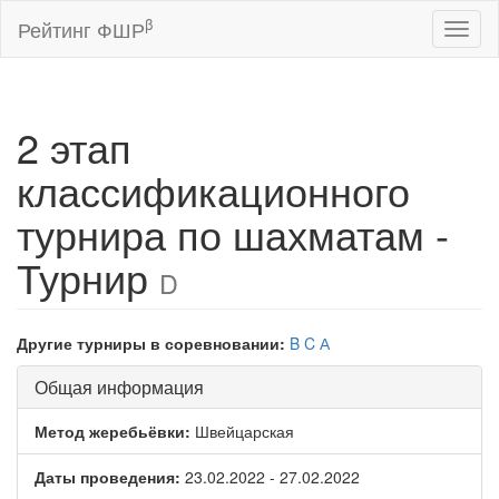
β
Рейтинг ФШР
Toggl
naviga
2 этап
классификационного
турнира по шахматам -
Турнир
D
Другие турниры в соревновании:
B
C
А
Общая информация
Метод жеребьёвки:
Швейцарская
Даты проведения:
23.02.2022 - 27.02.2022