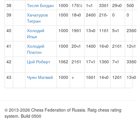
38
Тесля Богдан
1000
17б½
1ч1
33б1
29ч0
5б0
39
Хачатуров
1000
18ч0
24б0
21б-
0
0
Тигран
40
Холодий
1000
19б1
13ч0
11б1
5ч1
23б0
Илья
41
Холодий
1000
20ч1
14б0
16ч0
21б1
12ч1
Платон
42
Цой Роберт
1062
21б1
17ч1
13б0
7ч1
33б0
43
Чуян Матвей
1000
+
16б1
14ч0
12б1
13ч0
© 2013-2026 Chess Federation of Russia. Ratg chess rating
system. Build 0500