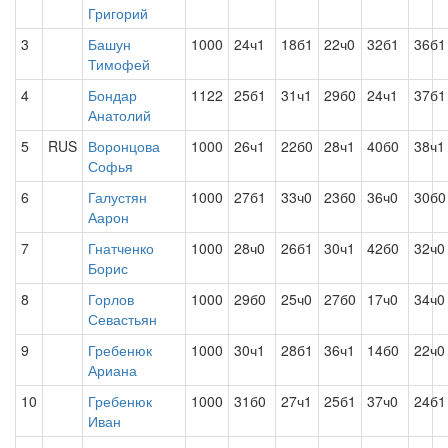
Григорий
3
Башун
1000
24ч1
18б1
22ч0
32б1
36б1
Тимофей
4
Бондар
1122
25б1
31ч1
29б0
24ч1
37б1
Анатолий
5
RUS
Воронцова
1000
26ч1
22б0
28ч1
40б0
38ч1
Софья
6
Галустян
1000
27б1
33ч0
23б0
36ч0
30б0
Аарон
7
Гнатченко
1000
28ч0
26б1
30ч1
42б0
32ч0
Борис
8
Горлов
1000
29б0
25ч0
27б0
17ч0
34ч0
Севастьян
9
Гребенюк
1000
30ч1
28б1
36ч1
14б0
22ч0
Ариана
10
Гребенюк
1000
31б0
27ч1
25б1
37ч0
24б1
Иван