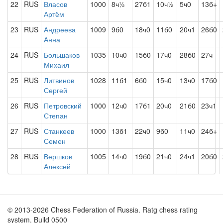
22
RUS
Власов
1000
8ч½
27б1
10ч½
5ч0
13б+
Артём
23
RUS
Андреева
1009
9б0
18ч0
11б0
20ч1
26б0
Анна
24
RUS
Большаков
1035
10ч0
15б0
17ч0
28б0
27ч-
Михаил
25
RUS
Литвинов
1028
11б1
6б0
15ч0
13ч0
17б0
Сергей
26
RUS
Петровский
1000
12ч0
17б1
20ч0
21б0
23ч1
Степан
27
RUS
Станкеев
1000
13б1
22ч0
9б0
11ч0
24б+
Семен
28
RUS
Вершков
1005
14ч0
19б0
21ч0
24ч1
20б0
Алексей
© 2013-2026 Chess Federation of Russia. Ratg chess rating
system. Build 0500