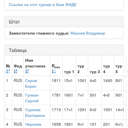
Ссылка на этот турнир в базе ФИДЕ
Штат
Заместители главного судьи:
Махнев Владимир
Таблица
Имя
№
Фед
участника
R
тур
тур
тур
нач
тур 1
2
тур 3
4
5
1
RUS
Серов
1811
15ч1
10б1
4ч0
14б0
8б1
Борис
2
RUS
Гухман
1781
16б1
7ч1
5б1
4ч0
9б1
Сергей
3
RUS
Суркова
1713
17ч1
12б1
6ч0
15б1
14ч1
Екатерина
4
RUS
Черняев
1658
18б1
9ч1
1б1
2б1
6ч½