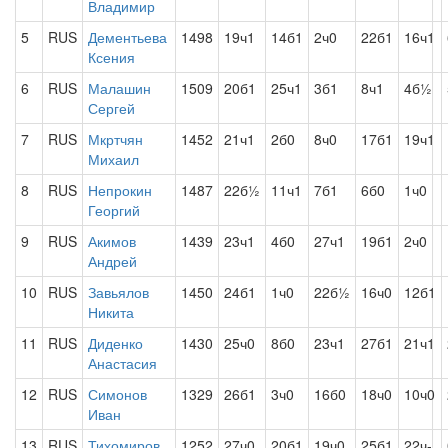
Владимир
5
RUS
Дементьева
1498
19ч1
14б1
2ч0
22б1
16ч1
Ксения
6
RUS
Малашин
1509
20б1
25ч1
3б1
8ч1
4б½
Сергей
7
RUS
Мкртчян
1452
21ч1
2б0
8ч0
17б1
19ч1
Михаил
8
RUS
Непрокин
1487
22б½
11ч1
7б1
6б0
1ч0
Георгий
9
RUS
Акимов
1439
23ч1
4б0
27ч1
19б1
2ч0
Андрей
10
RUS
Завьялов
1450
24б1
1ч0
22б½
16ч0
12б1
Никита
11
RUS
Диденко
1430
25ч0
8б0
23ч1
27б1
21ч1
Анастасия
12
RUS
Симонов
1329
26б1
3ч0
16б0
18ч0
10ч0
Иван
13
RUS
Тихомиров
1252
27ч0
20б1
19ч0
25б1
22ч-