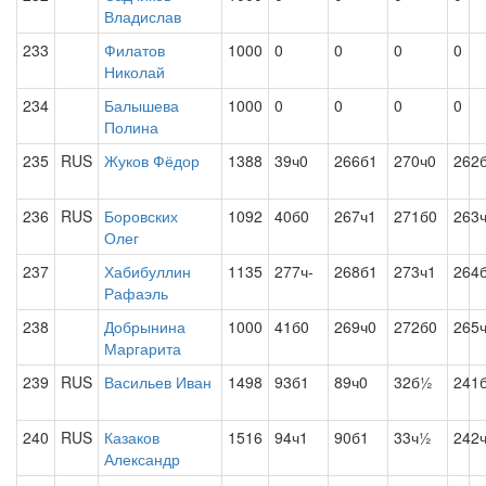
Владислав
233
Филатов
1000
0
0
0
0
Николай
234
Балышева
1000
0
0
0
0
Полина
235
RUS
Жуков Фёдор
1388
39ч0
266б1
270ч0
262
236
RUS
Боровских
1092
40б0
267ч1
271б0
263
Олег
237
Хабибуллин
1135
277ч-
268б1
273ч1
264
Рафаэль
238
Добрынина
1000
41б0
269ч0
272б0
265
Маргарита
239
RUS
Васильев Иван
1498
93б1
89ч0
32б½
241
240
RUS
Казаков
1516
94ч1
90б1
33ч½
242
Александр