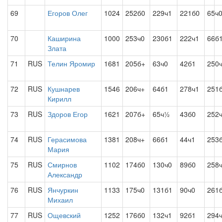
69
Егоров Олег
1024
252б0
229ч1
221б0
65ч
70
Каширина
1000
253ч0
230б1
222ч1
66б
Злата
71
RUS
Телин Яромир
1681
205б+
63ч0
42б1
250
72
RUS
Кушнарев
1546
206ч+
64б1
278ч1
251
Кирилл
73
RUS
Здоров Егор
1621
207б+
65ч½
43б0
252
74
RUS
Герасимова
1381
208ч+
66б1
44ч1
253
Мария
75
RUS
Смирнов
1102
174б0
130ч0
89б0
258
Александр
76
RUS
Янчуркин
1133
175ч0
131б1
90ч0
261
Михаил
77
RUS
Ощевский
1252
176б0
132ч1
92б1
294