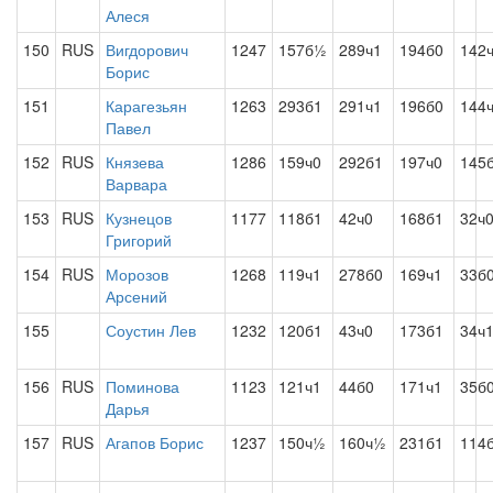
Алеся
150
RUS
Вигдорович
1247
157б½
289ч1
194б0
142
Борис
151
Карагезьян
1263
293б1
291ч1
196б0
144
Павел
152
RUS
Князева
1286
159ч0
292б1
197ч0
145
Варвара
153
RUS
Кузнецов
1177
118б1
42ч0
168б1
32ч
Григорий
154
RUS
Морозов
1268
119ч1
278б0
169ч1
33б
Арсений
155
Соустин Лев
1232
120б1
43ч0
173б1
34ч
156
RUS
Поминова
1123
121ч1
44б0
171ч1
35б
Дарья
157
RUS
Агапов Борис
1237
150ч½
160ч½
231б1
114