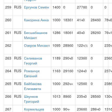
259
RUS
Ергунов Семён
1400
0
277б0
0
0
260
Какорина Анна
1000
183б1
41ч0
284б0
78ч
261
RUS
Бесшабашнов
1286
180б1
40ч0
282б0
76ч
Михаил
262
Озеров Михаил
1095
289б0
122ч½
0
235
263
RUS
Селиванов
1189
290ч0
123б0
0
236
Георгий
264
RUS
Романчук
1163
291б0
124ч0
0
237
Евгений
265
RUS
Байбакова
1000
292ч+
125б0
0
238
Елизавета
266
RUS
Шкунков
1013
89б0
235ч0
285б0
130
Григорий
267
Кормильцев
1000
90ч-
236б0
286ч0
131