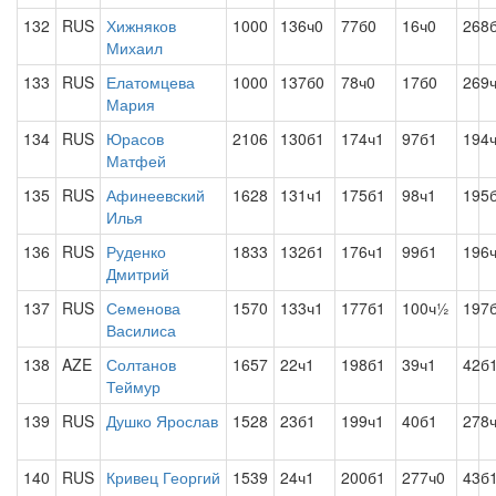
132
RUS
Хижняков
1000
136ч0
77б0
16ч0
268
Михаил
133
RUS
Елатомцева
1000
137б0
78ч0
17б0
269
Мария
134
RUS
Юрасов
2106
130б1
174ч1
97б1
194
Матфей
135
RUS
Афинеевский
1628
131ч1
175б1
98ч1
195
Илья
136
RUS
Руденко
1833
132б1
176ч1
99б1
196
Дмитрий
137
RUS
Семенова
1570
133ч1
177б1
100ч½
197
Василиса
138
AZE
Солтанов
1657
22ч1
198б1
39ч1
42б
Теймур
139
RUS
Душко Ярослав
1528
23б1
199ч1
40б1
278
140
RUS
Кривец Георгий
1539
24ч1
200б1
277ч0
43б