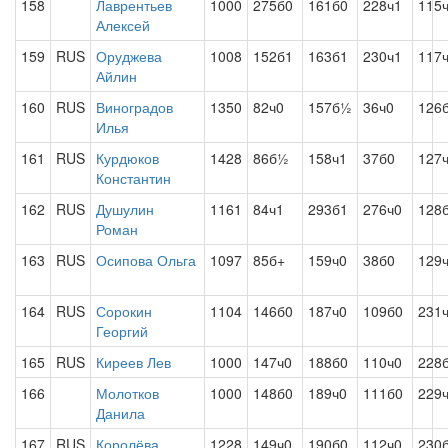
158
Лаврентьев
1000
275б0
161б0
228ч1
115
Алексей
159
RUS
Оруджева
1008
152б1
163б1
230ч1
117
Айлин
160
RUS
Виноградов
1350
82ч0
157б½
36ч0
126
Илья
161
RUS
Курдюков
1428
86б½
158ч1
37б0
127
Константин
162
RUS
Душулин
1161
84ч1
293б1
276ч0
128
Роман
163
RUS
Осипова Ольга
1097
85б+
159ч0
38б0
129
164
RUS
Сорокин
1104
146б0
187ч0
109б0
231
Георгий
165
RUS
Киреев Лев
1000
147ч0
188б0
110ч0
228
166
Молотков
1000
148б0
189ч0
111б0
229
Данила
167
RUS
Королёва
1228
149ч0
190б0
112ч0
230б