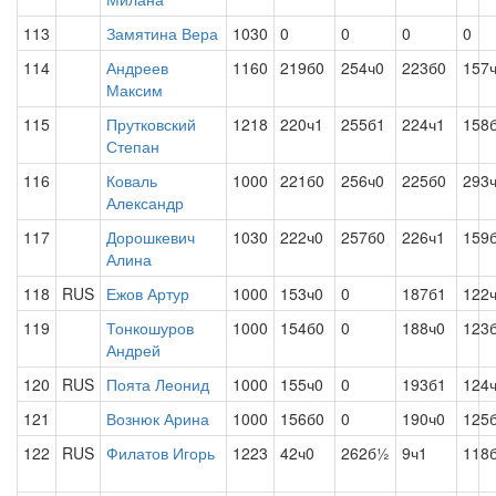
113
Замятина Вера
1030
0
0
0
0
114
Андреев
1160
219б0
254ч0
223б0
157
Максим
115
Прутковский
1218
220ч1
255б1
224ч1
158
Степан
116
Коваль
1000
221б0
256ч0
225б0
293
Александр
117
Дорошкевич
1030
222ч0
257б0
226ч1
159
Алина
118
RUS
Ежов Артур
1000
153ч0
0
187б1
122
119
Тонкошуров
1000
154б0
0
188ч0
123
Андрей
120
RUS
Поята Леонид
1000
155ч0
0
193б1
124
121
Вознюк Арина
1000
156б0
0
190ч0
125
122
RUS
Филатов Игорь
1223
42ч0
262б½
9ч1
118