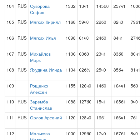
104
RUS
Суворова
1332
13ч1
145б0
257ч1
100
София
105
RUS
Мягких Кирилл
1168
59ч0
22б0
82ч0
79б
106
RUS
Мягких Илья
1098
61ч0
24б0
84ч1
274
107
RUS
Михайлов
1106
60б0
23ч1
83б0
80ч
Марк
108
RUS
Яхудина Илида
1104
62б½
25ч0
85б+
81ч
109
Рощенко
1155
126ч0
14б0
164ч1
5б0
Алексей
110
RUS
Заремба
1088
127б0
15ч1
165б1
9ч0
Станислав
111
RUS
Орлов Арсений
1120
128ч0
16б1
166ч1
7б1
112
Малькова
1000
129б0
17ч0
167б1
8ч0
Милана