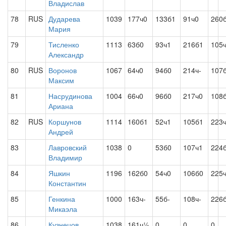
Владислав
78
RUS
Дударева
1039
177ч0
133б1
91ч0
260
Мария
79
Тисленко
1113
63б0
93ч1
216б1
105
Александр
80
RUS
Воронов
1067
64ч0
94б0
214ч-
107
Максим
81
Насрудинова
1004
66ч0
96б0
217ч0
108
Ариана
82
RUS
Коршунов
1114
160б1
52ч1
105б1
223
Андрей
83
Лавровский
1038
0
53б0
107ч1
224
Владимир
84
Яшкин
1196
162б0
54ч0
106б0
225
Константин
85
Генкина
1000
163ч-
55б-
108ч-
226б
Микаэла
86
Кузнецов
1038
161ч½
0
0
0