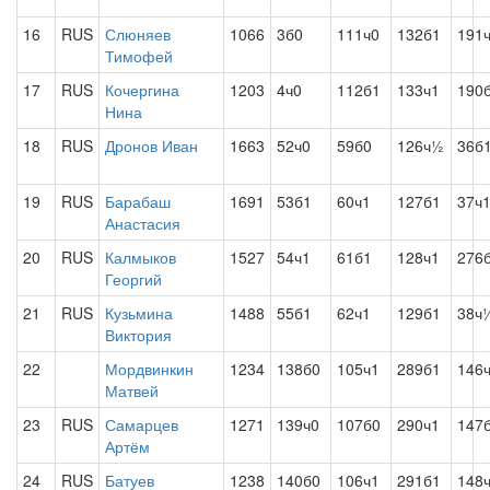
16
RUS
Слюняев
1066
3б0
111ч0
132б1
191
Тимофей
17
RUS
Кочергина
1203
4ч0
112б1
133ч1
190
Нина
18
RUS
Дронов Иван
1663
52ч0
59б0
126ч½
36б
19
RUS
Барабаш
1691
53б1
60ч1
127б1
37ч
Анастасия
20
RUS
Калмыков
1527
54ч1
61б1
128ч1
276
Георгий
21
RUS
Кузьмина
1488
55б1
62ч1
129б1
38ч
Виктория
22
Мордвинкин
1234
138б0
105ч1
289б1
146
Матвей
23
RUS
Самарцев
1271
139ч0
107б0
290ч1
147
Артём
24
RUS
Батуев
1238
140б0
106ч1
291б1
148