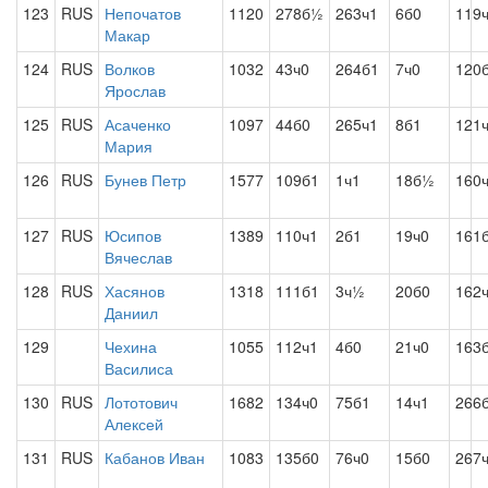
123
RUS
Непочатов
1120
278б½
263ч1
6б0
119
Макар
124
RUS
Волков
1032
43ч0
264б1
7ч0
120
Ярослав
125
RUS
Асаченко
1097
44б0
265ч1
8б1
121
Мария
126
RUS
Бунев Петр
1577
109б1
1ч1
18б½
160
127
RUS
Юсипов
1389
110ч1
2б1
19ч0
161
Вячеслав
128
RUS
Хасянов
1318
111б1
3ч½
20б0
162
Даниил
129
Чехина
1055
112ч1
4б0
21ч0
163
Василиса
130
RUS
Лототович
1682
134ч0
75б1
14ч1
266
Алексей
131
RUS
Кабанов Иван
1083
135б0
76ч0
15б0
267