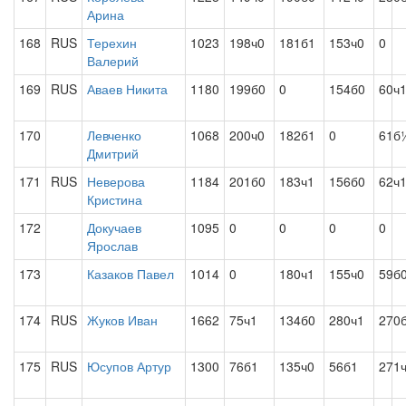
Арина
168
RUS
Терехин
1023
198ч0
181б1
153ч0
0
Валерий
169
RUS
Аваев Никита
1180
199б0
0
154б0
60ч
170
Левченко
1068
200ч0
182б1
0
61б
Дмитрий
171
RUS
Неверова
1184
201б0
183ч1
156б0
62ч
Кристина
172
Докучаев
1095
0
0
0
0
Ярослав
173
Казаков Павел
1014
0
180ч1
155ч0
59б
174
RUS
Жуков Иван
1662
75ч1
134б0
280ч1
270
175
RUS
Юсупов Артур
1300
76б1
135ч0
56б1
271