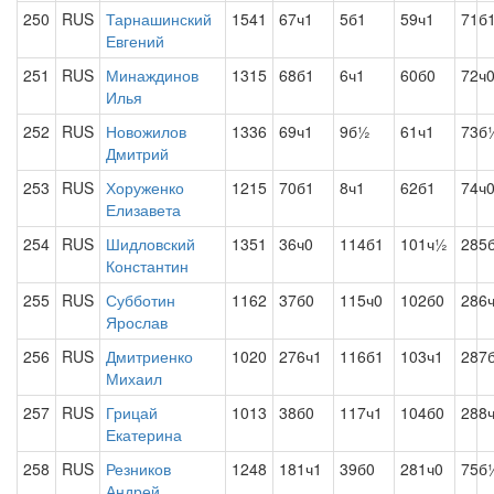
250
RUS
Тарнашинский
1541
67ч1
5б1
59ч1
71б
Евгений
251
RUS
Минаждинов
1315
68б1
6ч1
60б0
72ч
Илья
252
RUS
Новожилов
1336
69ч1
9б½
61ч1
73б
Дмитрий
253
RUS
Хоруженко
1215
70б1
8ч1
62б1
74ч
Елизавета
254
RUS
Шидловский
1351
36ч0
114б1
101ч½
285
Константин
255
RUS
Субботин
1162
37б0
115ч0
102б0
286
Ярослав
256
RUS
Дмитриенко
1020
276ч1
116б1
103ч1
287
Михаил
257
RUS
Грицай
1013
38б0
117ч1
104б0
288
Екатерина
258
RUS
Резников
1248
181ч1
39б0
281ч0
75б
Андрей