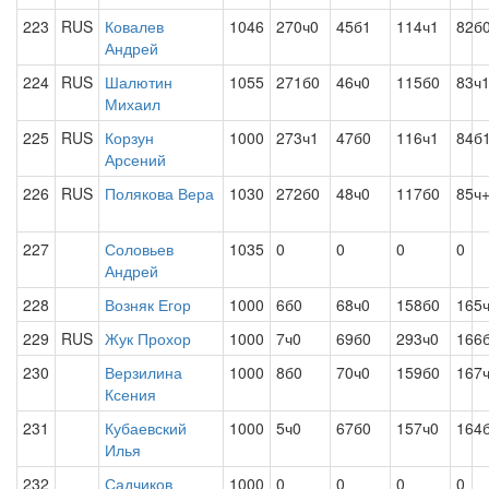
223
RUS
Ковалев
1046
270ч0
45б1
114ч1
82б
Андрей
224
RUS
Шалютин
1055
271б0
46ч0
115б0
83ч
Михаил
225
RUS
Корзун
1000
273ч1
47б0
116ч1
84б
Арсений
226
RUS
Полякова Вера
1030
272б0
48ч0
117б0
85ч
227
Соловьев
1035
0
0
0
0
Андрей
228
Возняк Егор
1000
6б0
68ч0
158б0
165
229
RUS
Жук Прохор
1000
7ч0
69б0
293ч0
166
230
Верзилина
1000
8б0
70ч0
159б0
167
Ксения
231
Кубаевский
1000
5ч0
67б0
157ч0
164
Илья
232
Садчиков
1000
0
0
0
0