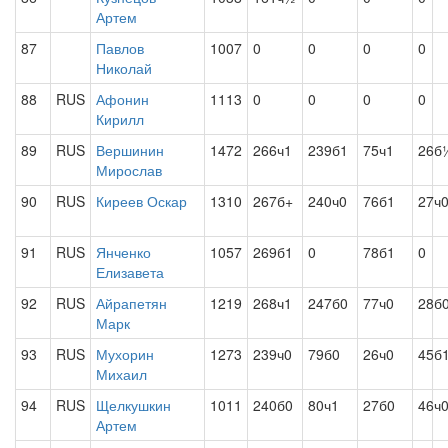
Артем
87
Павлов
1007
0
0
0
0
Николай
88
RUS
Афонин
1113
0
0
0
0
Кирилл
89
RUS
Вершинин
1472
266ч1
239б1
75ч1
26б
Мирослав
90
RUS
Киреев Оскар
1310
267б+
240ч0
76б1
27ч
91
RUS
Янченко
1057
269б1
0
78б1
0
Елизавета
92
RUS
Айрапетян
1219
268ч1
247б0
77ч0
28б
Марк
93
RUS
Мухорин
1273
239ч0
79б0
26ч0
45б
Михаил
94
RUS
Щелкушкин
1011
240б0
80ч1
27б0
46ч
Артем