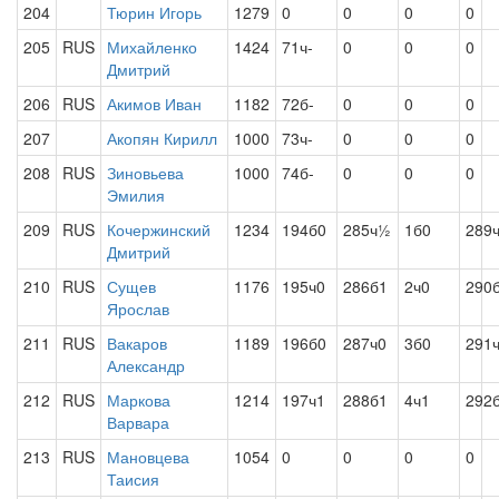
204
Тюрин Игорь
1279
0
0
0
0
205
RUS
Михайленко
1424
71ч-
0
0
0
Дмитрий
206
RUS
Акимов Иван
1182
72б-
0
0
0
207
Акопян Кирилл
1000
73ч-
0
0
0
208
RUS
Зиновьева
1000
74б-
0
0
0
Эмилия
209
RUS
Кочержинский
1234
194б0
285ч½
1б0
289
Дмитрий
210
RUS
Сущев
1176
195ч0
286б1
2ч0
290
Ярослав
211
RUS
Вакаров
1189
196б0
287ч0
3б0
291
Александр
212
RUS
Маркова
1214
197ч1
288б1
4ч1
292
Варвара
213
RUS
Мановцева
1054
0
0
0
0
Таисия