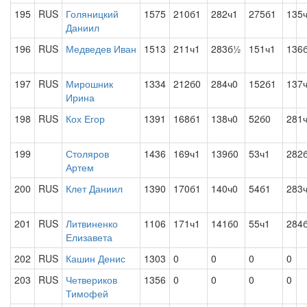
195
RUS
Голяницкий
1575
210б1
282ч1
275б1
135
Даниил
196
RUS
Медведев Иван
1513
211ч1
283б½
151ч1
136
197
RUS
Мирошник
1334
212б0
284ч0
152б1
137
Ирина
198
RUS
Кох Егор
1391
168б1
138ч0
52б0
281
199
Столяров
1436
169ч1
139б0
53ч1
282
Артем
200
RUS
Клет Даниил
1390
170б1
140ч0
54б1
283
201
RUS
Литвиненко
1106
171ч1
141б0
55ч1
284
Елизавета
202
RUS
Кашин Денис
1303
0
0
0
0
203
RUS
Четвериков
1356
0
0
0
0
Тимофей