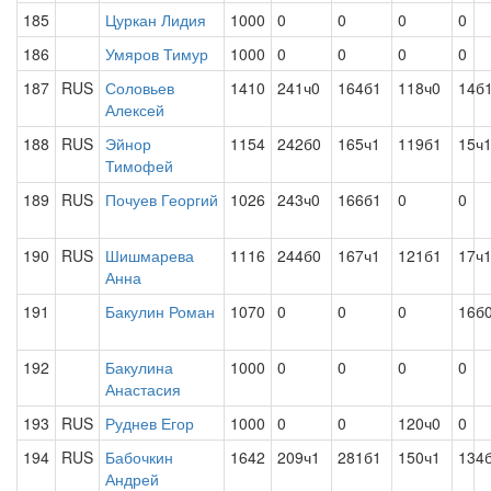
185
Цуркан Лидия
1000
0
0
0
0
186
Умяров Тимур
1000
0
0
0
0
187
RUS
Соловьев
1410
241ч0
164б1
118ч0
14б
Алексей
188
RUS
Эйнор
1154
242б0
165ч1
119б1
15ч
Тимофей
189
RUS
Почуев Георгий
1026
243ч0
166б1
0
0
190
RUS
Шишмарева
1116
244б0
167ч1
121б1
17ч
Анна
191
Бакулин Роман
1070
0
0
0
16б
192
Бакулина
1000
0
0
0
0
Анастасия
193
RUS
Руднев Егор
1000
0
0
120ч0
0
194
RUS
Бабочкин
1642
209ч1
281б1
150ч1
134
Андрей