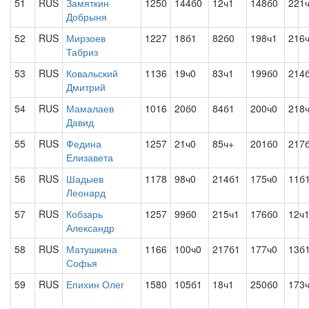
51
RUS
Замяткин
1250
144б0
12ч1
148б0
221
Добрыня
52
RUS
Мирзоев
1227
18б1
82б0
198ч1
216
Табриз
53
RUS
Ковальский
1136
19ч0
83ч1
199б0
214
Дмитрий
54
RUS
Мамалаев
1016
20б0
84б1
200ч0
218
Давид
55
RUS
Федина
1257
21ч0
85ч+
201б0
217
Елизавета
56
RUS
Шадыев
1178
98ч0
214б1
175ч0
11б
Леонард
57
RUS
Кобзарь
1257
99б0
215ч1
176б0
12ч
Александр
58
RUS
Матушкина
1166
100ч0
217б1
177ч0
13б
Софья
59
RUS
Епихин Олег
1580
105б1
18ч1
250б0
173