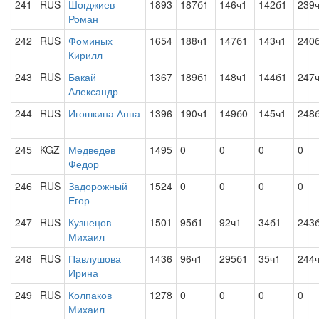
241
RUS
Шогджиев
1893
187б1
146ч1
142б1
239
Роман
242
RUS
Фоминых
1654
188ч1
147б1
143ч1
240
Кирилл
243
RUS
Бакай
1367
189б1
148ч1
144б1
247
Александр
244
RUS
Игошкина Анна
1396
190ч1
149б0
145ч1
248
245
KGZ
Медведев
1495
0
0
0
0
Фёдор
246
RUS
Задорожный
1524
0
0
0
0
Егор
247
RUS
Кузнецов
1501
95б1
92ч1
34б1
243
Михаил
248
RUS
Павлушова
1436
96ч1
295б1
35ч1
244
Ирина
249
RUS
Колпаков
1278
0
0
0
0
Михаил