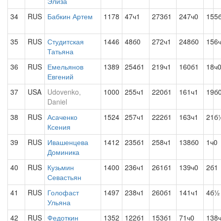
Элиза
34
RUS
Бабкин Артем
1178
47ч1
273б1
247ч0
155
35
RUS
Студитская
1446
48б0
272ч1
248б0
156
Татьяна
36
RUS
Емельянов
1389
254б1
219ч1
160б1
18ч
Евгений
37
USA
Udovenko,
1000
255ч1
220б1
161ч1
19б
Daniel
38
RUS
Асаченко
1524
257ч1
222б1
163ч1
21б
Ксения
39
RUS
Ивашенцева
1412
235б1
258ч1
138б0
1ч0
Доминика
40
RUS
Кузьмин
1400
236ч1
261б1
139ч0
2б1
Севастьян
41
RUS
Голофаст
1497
238ч1
260б1
141ч1
4б½
Ульяна
42
RUS
Федоткин
1352
122б1
153б1
71ч0
138