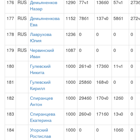
176
RUS
Демьяненков
1290
77ч1
136б0
57ч1
273
Назар
177
RUS
Демьяненкова
1152
78б1
137ч0
58б1
272
Ева
178
RUS
Лаврухова
1236
0
0
0
0
Юлия
179
RUS
Червинский
1087
0
0
0
0
Иван
180
Гулевский
1000
261ч0
173б0
11ч1
0
Никита
181
Гулевский
1000
258б0
168ч0
0
0
Кирилл
182
Спиранцев
1000
294б0
170ч0
12б0
0
Антон
183
Спиранцева
1000
260ч0
171б0
13ч0
0
Екатерина
184
Угорский
1000
0
0
10б0
0
Ростислав