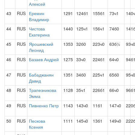
Алексей
43
RUS
Еремин
1291
124б1
155б1
73ч1
140
Владимир
44
RUS
Чистова
1440
125ч1
156ч1
74б0
141
Екатерина
45
RUS
Ярошевский
1353
32б0
223ч0
63б½
93ч
Леонид
46
RUS
Базаев Андрей
1275
33ч0
224б1
64ч0
94б
47
RUS
Бабаджанян
1351
34б0
225ч1
65б0
95ч
Давид
48
RUS
Трапезникова
1128
35ч1
226б1
66ч0
96б
Эмма
49
RUS
Пивненко Петр
1143
143ч0
11б1
147ч0
220
50
RUS
Пескова
1111
145ч0
13б1
149ч0
222
Ксения