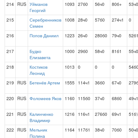
214
RUS
Уйманов
1093
27б0
56ч0
80б+
53ч
Георгий
215
Серебренников
1008
28ч0
57б0
274ч1
0
Семен
216
Попов Даниил
1223
26ч0
280б0
79ч0
52б
217
Будко
1000
29б0
58ч0
81б1
55ч
Елизавета
218
Костиков
1013
0
0
0
54б
Леонид
219
RUS
Бетенёв Артем
1555
114ч1
36б0
67ч0
279
220
RUS
Фоломеев Яков
1160
115б0
37ч0
68б0
49ч
221
RUS
Калинченко
1216
116ч1
276б0
69ч1
51б
Владимир
222
RUS
Мельник
1164
117б1
38ч0
70б0
50ч
Полина