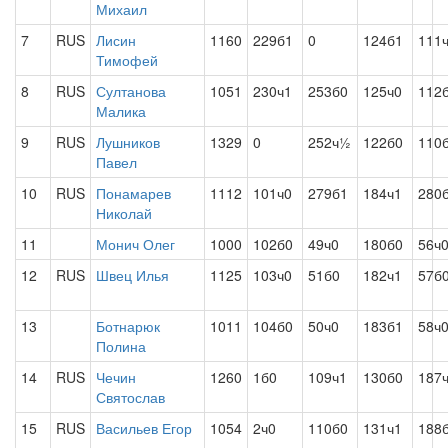
Михаил
7
RUS
Лисин
1160
229б1
0
124б1
111
Тимофей
8
RUS
Султанова
1051
230ч1
253б0
125ч0
112
Малика
9
RUS
Лушников
1329
0
252ч½
122б0
110
Павел
10
RUS
Понамарев
1112
101ч0
279б1
184ч1
280
Николай
11
Монич Олег
1000
102б0
49ч0
180б0
56ч
12
RUS
Швец Илья
1125
103ч0
51б0
182ч1
57б
13
Ботнарюк
1011
104б0
50ч0
183б1
58ч
Полина
14
RUS
Чечин
1260
1б0
109ч1
130б0
187
Святослав
15
RUS
Васильев Егор
1054
2ч0
110б0
131ч1
188