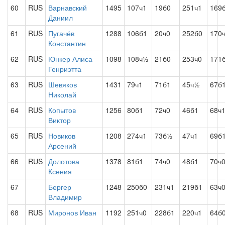
60
RUS
Варнавский
1495
107ч1
19б0
251ч1
169
Даниил
61
RUS
Пугачёв
1288
106б1
20ч0
252б0
170
Константин
62
RUS
Юнкер Алиса
1098
108ч½
21б0
253ч0
171
Генриэтта
63
RUS
Шевяков
1431
79ч1
71б1
45ч½
67б
Николай
64
RUS
Копытов
1256
80б1
72ч0
46б1
68ч
Виктор
65
RUS
Новиков
1208
274ч1
73б½
47ч1
69б
Арсений
66
RUS
Долотова
1378
81б1
74ч0
48б1
70ч
Ксения
67
Бергер
1248
250б0
231ч1
219б1
63ч
Владимир
68
RUS
Миронов Иван
1192
251ч0
228б1
220ч1
64б