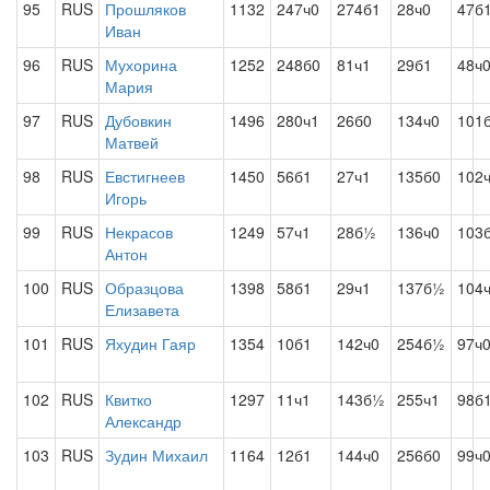
95
RUS
Прошляков
1132
247ч0
274б1
28ч0
47б
Иван
96
RUS
Мухорина
1252
248б0
81ч1
29б1
48ч
Мария
97
RUS
Дубовкин
1496
280ч1
26б0
134ч0
101
Матвей
98
RUS
Евстигнеев
1450
56б1
27ч1
135б0
102
Игорь
99
RUS
Некрасов
1249
57ч1
28б½
136ч0
103
Антон
100
RUS
Образцова
1398
58б1
29ч1
137б½
104
Елизавета
101
RUS
Яхудин Гаяр
1354
10б1
142ч0
254б½
97ч
102
RUS
Квитко
1297
11ч1
143б½
255ч1
98б
Александр
103
RUS
Зудин Михаил
1164
12б1
144ч0
256б0
99ч