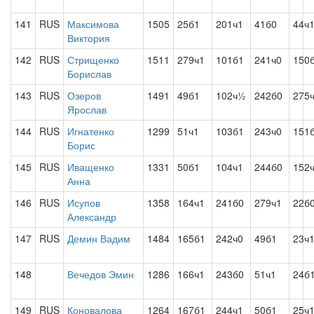
141
RUS
Максимова
1505
25б1
201ч1
41б0
44ч
Виктория
142
RUS
Стрищенко
1511
279ч1
101б1
241ч0
150
Борислав
143
RUS
Озеров
1491
49б1
102ч½
242б0
275
Ярослав
144
RUS
Игнатенко
1299
51ч1
103б1
243ч0
151
Борис
145
RUS
Иващенко
1331
50б1
104ч1
244б0
152
Анна
146
RUS
Исупов
1358
164ч1
241б0
279ч1
22б
Александр
147
RUS
Демин Вадим
1484
165б1
242ч0
49б1
23ч
148
Вечедов Эмин
1286
166ч1
243б0
51ч1
24б
149
RUS
Коновалова
1264
167б1
244ч1
50б1
25ч