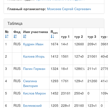
Главный организатор:
Моисеев Сергей Сергеевич
Таблица
№
Фед
Имя участника
R
нач
тур 1
тур 2
тур 3
тур 
1
RUS
Кудрин Иван
1674
14ч1
126б0
209ч1
39б
2
Калоев Игорь
1412
15б1
127ч0
210б1
40ч
3
RUS
Пагин Герман
1324
16ч1
128б½
211ч1
277
4
RUS
Смагина
1293
17б1
129ч1
212б0
41ч
Виктория
5
RUS
Кислов Мирон
1452
231б1
250ч0
0
109
6
RUS
Беляевский
1205
228ч1
251б0
123ч1
0