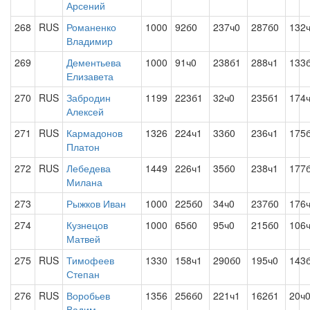
Арсений
268
RUS
Романенко
1000
92б0
237ч0
287б0
132
Владимир
269
Дементьева
1000
91ч0
238б1
288ч1
133
Елизавета
270
RUS
Забродин
1199
223б1
32ч0
235б1
174
Алексей
271
RUS
Кармадонов
1326
224ч1
33б0
236ч1
175
Платон
272
RUS
Лебедева
1449
226ч1
35б0
238ч1
177
Милана
273
Рыжков Иван
1000
225б0
34ч0
237б0
176
274
Кузнецов
1000
65б0
95ч0
215б0
106
Матвей
275
RUS
Тимофеев
1330
158ч1
290б0
195ч0
143
Степан
276
RUS
Воробьев
1356
256б0
221ч1
162б1
20ч
Вадим