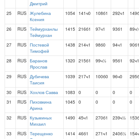
Дмитрий
25
RUS
Жулебина
1054
141ч0
108б1
292ч1
149
Ксения
26
RUS
Теймурханлы
1415
216б1
97ч1
93б1
89ч
Теймурхан
27
RUS
Постевой
1438
214ч1
98б0
94ч1
90б
Тимофей
28
RUS
Баранов
1320
215б1
99ч½
95б1
92ч
Ярослав
29
RUS
Дубичева
1039
217ч1
100б0
96ч0
295
Таисия
30
RUS
Хохлов Савва
1083
0
0
0
0
31
RUS
Пиховкина
1045
0
0
0
0
Арина
32
RUS
Кузьминых
1490
45ч1
270б1
239ч½
153
Михаил
33
RUS
Терещенко
1414
46б1
271ч1
240б½
154