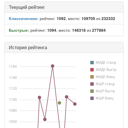
Текущий рейтинг
Классические:
рейтинг:
1092
, место:
109705
из
232332
Быстрые:
рейтинг:
1094
, место:
148318
из
277884
История рейтинга
ФИДЕ станд
1160
ФИДЕ быстр
ФИДЕ блиц
1140
ФШР станд
1120
ФШР быстр
ФШР блиц
1100
1080
1060