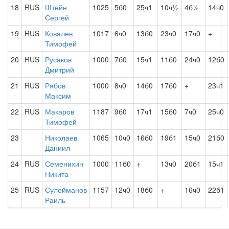
18
RUS
Штейн
1025
5б0
25ч1
10ч½
4б½
14ч0
Сергей
19
RUS
Ковалев
1017
6ч0
13б0
23ч0
17ч0
+
Тимофей
20
RUS
Русаков
1000
7б0
15ч1
11б0
24ч0
12б0
Дмитрий
21
RUS
Рябов
1000
8ч0
14б0
17б0
+
23ч1
Максим
22
RUS
Макаров
1187
9б0
17ч1
15б0
7ч0
25ч0
Тимофей
23
Николаев
1065
10ч0
16б0
19б1
15ч0
21б0
Даниил
24
RUS
Семенихин
1000
11б0
+
13ч0
20б1
15ч1
Никита
25
RUS
Сулейманов
1157
12ч0
18б0
+
16ч0
22б1
Раиль