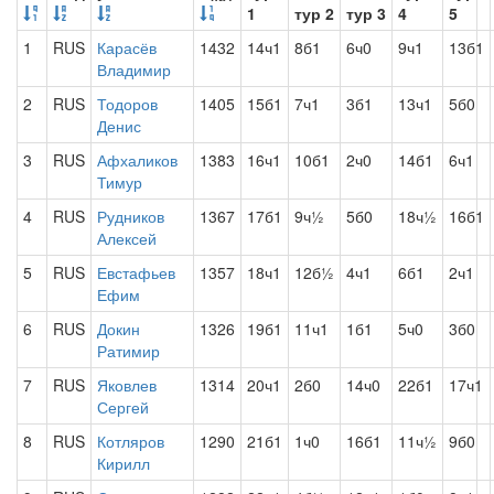
1
тур 2
тур 3
4
5
1
RUS
Карасёв
1432
14ч1
8б1
6ч0
9ч1
13б1
Владимир
2
RUS
Тодоров
1405
15б1
7ч1
3б1
13ч1
5б0
Денис
3
RUS
Афхаликов
1383
16ч1
10б1
2ч0
14б1
6ч1
Тимур
4
RUS
Рудников
1367
17б1
9ч½
5б0
18ч½
16б1
Алексей
5
RUS
Евстафьев
1357
18ч1
12б½
4ч1
6б1
2ч1
Ефим
6
RUS
Докин
1326
19б1
11ч1
1б1
5ч0
3б0
Ратимир
7
RUS
Яковлев
1314
20ч1
2б0
14ч0
22б1
17ч1
Сергей
8
RUS
Котляров
1290
21б1
1ч0
16б1
11ч½
9б0
Кирилл