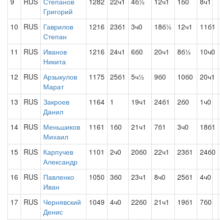
9
RUS
Степанов
1282
22ч1
4б½
12ч1
1б0
8ч1
Григорий
10
RUS
Гаврилов
1216
23б1
3ч0
18б½
12ч1
11б1
Степан
11
RUS
Иванов
1216
24ч1
6б0
20ч1
8б½
10ч0
Никита
12
RUS
Арзыкулов
1175
25б1
5ч½
9б0
10б0
20ч1
Марат
13
RUS
Закроев
1164
1
19ч1
24б1
2б0
1ч0
Данил
14
RUS
Меньшиков
1161
1б0
21ч1
7б1
3ч0
18б1
Михаил
15
RUS
Карпучев
1101
2ч0
20б0
22ч1
23б1
24б0
Александр
16
RUS
Павленко
1050
3б0
23ч1
8ч0
25б1
4ч0
Иван
17
RUS
Чернявский
1049
4ч0
22б0
21ч1
19б1
7б0
Денис