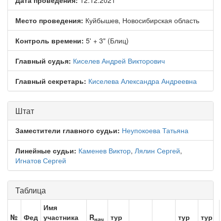
Дата проведения:
12.12.2021
Место проведения:
Куйбышев, Новосибирская область
Контроль времени:
5' + 3" (Блиц)
Главный судья:
Киселев Андрей Викторович
Главный секретарь:
Киселева Александра Андреевна
Штат
Заместители главного судьи:
Неупокоева Татьяна
Линейные судьи:
Каменев Виктор
,
Лялин Сергей
,
Игнатов Сергей
Таблица
Имя
№
Фед
участника
R
тур
тур
тур
нач