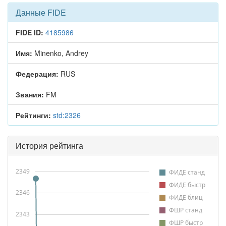
Данные FIDE
FIDE ID:
4185986
Имя:
Minenko, Andrey
Федерация:
RUS
Звания:
FM
Рейтинги:
std:2326
История рейтинга
2349
ФИДЕ станд
ФИДЕ быстр
2346
ФИДЕ блиц
ФШР станд
2343
ФШР быстр