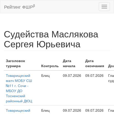
β
Рейтинг ФШР
Toggl
naviga
Судейства Маслякова
Сергея Юрьевича
Заголовок
Дата
Дата
турнира
Контроль
начала
окончания
До
Товарищеский
Блиц
09.07.2026
09.07.2026
Гл
матч МОБУ СШ
суд
№11 г. Сочи -
МБОУ ДО
Тосненский
районный ДЮЦ
Товарищеский
Блиц
09.07.2026
09.07.2026
Гл