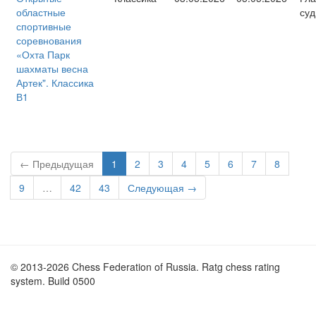
областные
суд
спортивные
соревнования
«Охта Парк
шахматы весна
Артек". Классика
В1
← Предыдущая
1
2
3
4
5
6
7
8
9
…
42
43
Следующая →
© 2013-2026 Chess Federation of Russia. Ratg chess rating
system. Build 0500