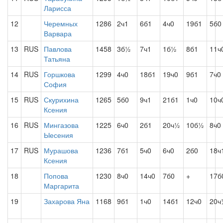
Ларисса
12
Черемных
1286
2ч1
6б1
4ч0
19б1
5б0
Варвара
13
RUS
Павлова
1458
3б½
7ч1
1б½
8б1
11ч
Татьяна
14
RUS
Горшкова
1299
4ч0
18б1
19ч0
9б1
7ч0
София
15
RUS
Скурихина
1265
5б0
9ч1
21б1
1ч0
10ч
Ксения
16
RUS
Мингазова
1225
6ч0
2б1
20ч½
10б½
8ч0
Ыесения
17
RUS
Мурашова
1236
7б1
5ч0
6ч0
2б0
18ч
Ксения
18
Попова
1230
8ч0
14ч0
7б0
+
17б
Маргарита
19
Захарова Яна
1168
9б1
1ч0
14б1
12ч0
20ч