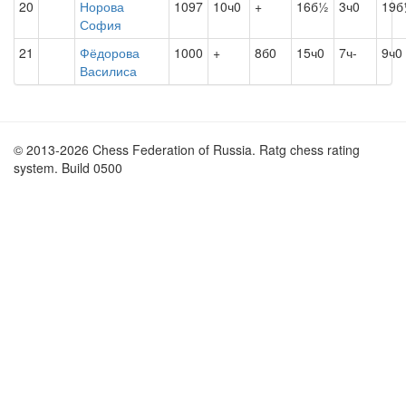
20
Норова
1097
10ч0
+
16б½
3ч0
19б
София
21
Фёдорова
1000
+
8б0
15ч0
7ч-
9ч0
Василиса
© 2013-2026 Chess Federation of Russia. Ratg chess rating
system. Build 0500