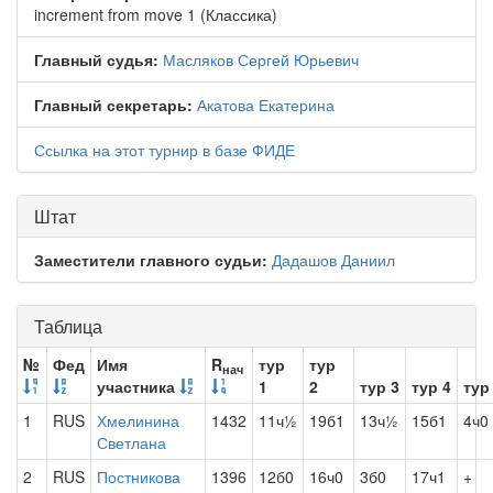
increment from move 1 (Классика)
Главный судья:
Масляков Сергей Юрьевич
Главный секретарь:
Акатова Екатерина
Ссылка на этот турнир в базе ФИДЕ
Штат
Заместители главного судьи:
Дадашов Даниил
Таблица
№
Фед
Имя
R
тур
тур
нач
участника
1
2
тур 3
тур 4
тур
1
RUS
Хмелинина
1432
11ч½
19б1
13ч½
15б1
4ч0
Светлана
2
RUS
Постникова
1396
12б0
16ч0
3б0
17ч1
+