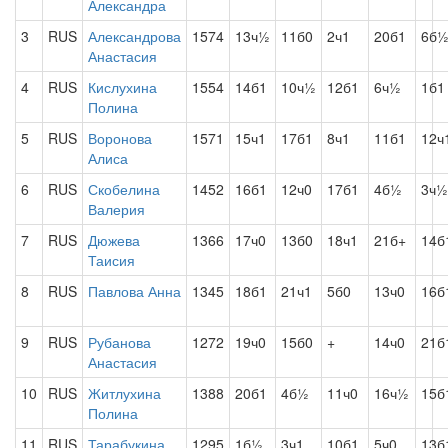
Александра
3
RUS
Александрова
1574
13ч½
11б0
2ч1
20б1
6б
Анастасия
4
RUS
Кислухина
1554
14б1
10ч½
12б1
6ч½
1б1
Полина
5
RUS
Воронова
1571
15ч1
17б1
8ч1
11б1
12ч
Алиса
6
RUS
Скобелина
1452
16б1
12ч0
17б1
4б½
3ч½
Валерия
7
RUS
Дюжева
1366
17ч0
13б0
18ч1
21б+
14б
Таисия
8
RUS
Павлова Анна
1345
18б1
21ч1
5б0
13ч0
16б
9
RUS
Рубанова
1272
19ч0
15б0
+
14ч0
21б
Анастасия
10
RUS
Житлухина
1388
20б1
4б½
11ч0
16ч½
15б
Полина
11
RUS
Тарабукина
1295
1б½
3ч1
10б1
5ч0
13б