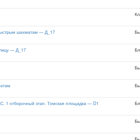
Кл
 быстрым шахматам — Д_17
Бы
блицу — Д_17
Бл
Бы
матам
Бы
. 1 отборочный этап. Томская площадка — D1
Бл
Бы
Бы