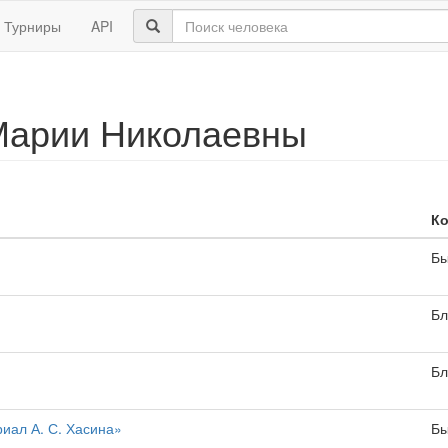
Турниры
API
Марии Николаевны
К
Бы
Бл
Бл
иал А. С. Хасина»
Бы