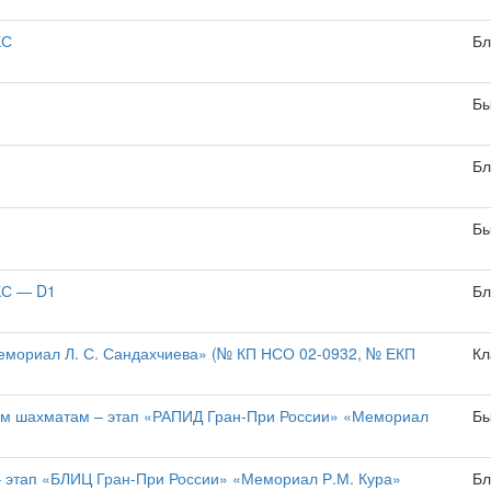
КС
Бл
Бы
Бл
Бы
КС — D1
Бл
емориал Л. С. Сандахчиева» (№ КП НСО 02-0932, № ЕКП
Кл
рым шахматам – этап «РАПИД Гран-При России» «Мемориал
Бы
– этап «БЛИЦ Гран-При России» «Мемориал Р.М. Кура»
Бл