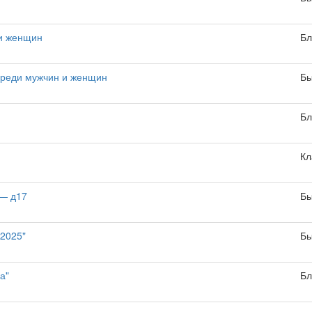
 и женщин
Бл
среди мужчин и женщин
Бы
Бл
Кл
 — д17
Бы
2025"
Бы
а"
Бл