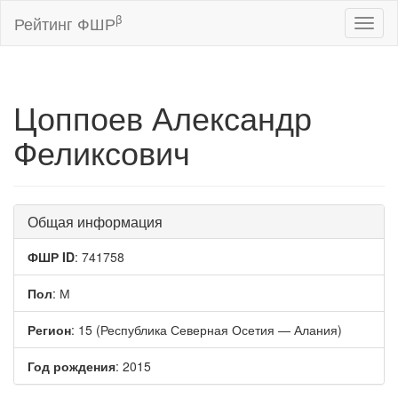
β
Рейтинг ФШР
Toggl
naviga
Цоппоев Александр
Феликсович
Общая информация
ФШР ID
: 741758
Пол
: М
Регион
: 15 (Республика Северная Осетия — Алания)
Год рождения
: 2015